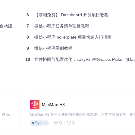
6
【亲测免费】 Dashboard 开源项目教程
档系统的一键访问
构建工具
7
微信小程序任务清单项目教程
8
微信小程序 boilerplate 项目快速入门指南
9
微信小程序示例教程
如将 CRM 客户信息与项目管理进度关联展示
10
插件协同与配置优化：LazyVim中Snacks Picker与Dashboard
的聚合入口
能耗等家庭环境数据
制：
MiniMax-H3
Claude Code 的开源替代方案。连接任意大模型，编辑代码，运行命令，自动验证 — 全自动执行。用 Rust 构建，极致性能。 ｜ An open-source alternative to Claude Code. Connect any LLM, edit code, run commands, and verify changes — autonomously. Built in Rust for speed. Get Started
0
0
Python