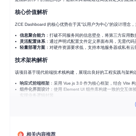
核心价值解析
ZCE Dashboard 的核心优势在于其"以用户为中心"的设计理
信息聚合能力
：打破不同服务间的信息壁垒，将第三方应用数
灵活配置体系
：通过声明式配置文件定义界面布局，无需代码
轻量部署方案
：对硬件资源要求低，支持本地服务器或私有云
技术架构解析
该项目基于现代前端技术栈构建，展现出良好的工程实践与架构
响应式前端框架
：采用 Vue.js 3.0 作为核心框架，结合 
组件化界面设计
：使用 Element UI 组件库构建一致的交互体验，同时
实现业务逻辑封装
模块化服务集成
：在 src/services 目录中实现了与各类
状态管理机制
：通过 Vuex 实现跨组件数据共享，store/m
实战场景指南
ZCE Dashboard 适用于多种工作场景，以下是几个典型应用案
相关内容推荐