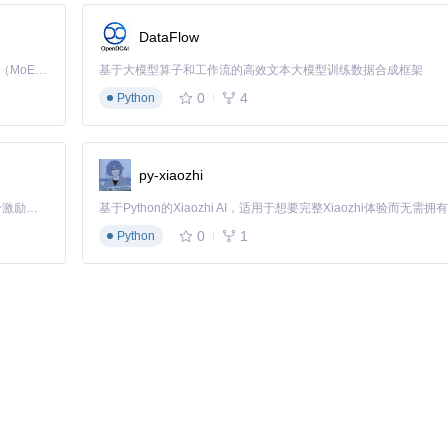
DataFlow
Kimi K3 是Kimi能力最强的模型：这是一个拥有 2.8 万亿参数的混合专家（MoE）模型，具备原生视觉理解能力，并支持 100 万 token 的上下文窗口。
基于大模型算子和工作流的高效文本大模型训练数据合成框架
gh_mirrors/dashboard20/dashboard
0
4
Python
py-xiaozhi
「源启盛夏」暑期校园开发者成长计划旨在激活校园开源力量，通过积分激励、认证扶持、资源倾斜等形式，引导高校组织和开发者完成「入驻 — 建项目 — 做贡献 — 获认证 — 得资源」的完整闭环。无论你是想带领社团入驻平台的组织者，还是希望用代码贡献证明自己的开发者，都能在这里找到属于你的成长路径。
0
1
Python
可集成企业 SSO 系统
安全存储
目录配置）等方式优化加载速度，即使在低配服务器上也能保持流畅运行。
力，为用户提供了一个真正个性化的工作中心解决方案。无论是个人用户整理日
区的持续贡献，未来有望看到更多创新的卡片类型与集成方案，进一步扩