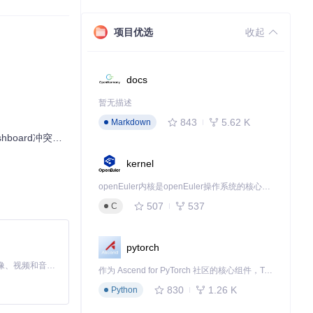
项目优选
收起
docs
暂无描述
843
5.62 K
Markdown
冲突的系统化解决方案
kernel
openEuler内核是openEuler操作系统的核心，既是系统性能与稳定性的基石，也是连接处理器、设备与服务的桥梁。
507
537
C
pytorch
MiniMax H3 是一个通用的全模态生成系统。它支持对由文本、图像、视频和音频组成的多模态上下文进行统一理解，并能生成分辨率高达 2K、时长可达 15 秒的带原生立体声音频的视频。得益于面向任务泛化的系统设计，H3 在预训练阶段就已具备广泛的多模态上下文理解与生成能力，能够出色地执行复杂的多模态指令。
作为 Ascend for PyTorch 社区的核心组件，TorchNPU 是昇腾专为 PyTorch 打造的深度学习适配插件，使 PyTorch 框架能够直接调用昇腾 NPU，为开发者提供昇腾 AI 处理器的超强算力。
830
1.26 K
Python