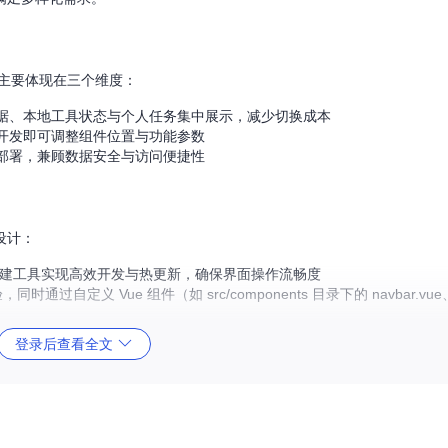
念，主要体现在三个维度：
据、本地工具状态与个人任务集中展示，减少切换成本
开发即可调整组件位置与功能参数
部署，兼顾数据安全与访问便捷性
设计：
Vite 构建工具实现高效开发与热更新，确保界面操作流畅度
通过自定义 Vue 组件（如 src/components 目录下的 navbar.vue、s
 API 的通信封装，包括用户认证、数据获取等核心功能
登录后查看全文
odules 目录下的模块化设计确保状态管理的可维护性
例：