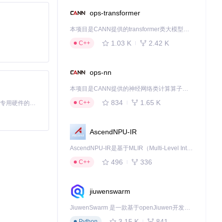
ops-transformer
本项目是CANN提供的transformer类大模型算子库，实现网络在NPU上加速计算。
1.03 K
2.42 K
C++
ops-nn
本项目是CANN提供的神经网络类计算算子库，实现网络在NPU上加速计算。
834
1.65 K
C++
基于Python的Xiaozhi AI，适用于想要完整Xiaozhi体验而无需拥有专用硬件的用户。
AscendNPU-IR
AscendNPU-IR是基于MLIR（Multi-Level Intermediate Representation）构建的，面向昇腾亲和算子编译时使用的中间表示，提供昇腾完备表达能力，通过编译优化提升昇腾AI处理器计算效率，支持通过生态框架使能昇腾AI处理器与深度调优
496
336
C++
jiuwenswarm
常工作流，还是团
JiuwenSwarm 是一款基于openJiuwen开发的智能AI Agent，它能够将大语言模型的强大能力，通过你日常使用的各类通讯应用，直接延伸至你的指尖。
展其应用边界。
3.15 K
841
Python