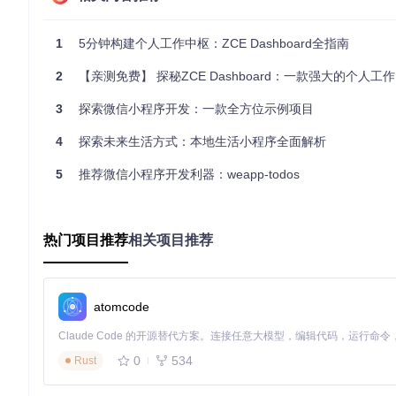
个人效率中心
集成邮件提醒、日历日程与待办事项，形成每日工作概览
1
5分钟构建个人工作中枢：ZCE Dashboard全指南
创建常用开发工具快捷入口，如代码仓库、CI/CD 平台、文
配置系统资源监控卡片，实时显示服务器 CPU、内存使用状态
2
【亲测免费】 探秘ZCE Dashboard：一款强大的个人工作台
团队协作看板
聚合项目管理工具数据，展示团队任务进度与 blockers
3
探索微信小程序开发：一款全方位示例项目
集成代码评审状态，集中显示待处理的 Pull Request
配置团队公告板，实时同步重要通知与会议安排
4
探索未来生活方式：本地生活小程序全面解析
边缘应用场景
跨平台数据整合
：通过自定义 API 卡片连接不同系统数据，
5
推荐微信小程序开发利器：weapp-todos
学习资源导航
：为开发者构建技术文档、教程视频与社区论坛
家庭智能中心
：对接智能家居 API，在工作台显示温湿度、
扩展能力指南
热门项目推荐
相关项目推荐
对于有定制需求的用户，ZCE Dashboard 提供了灵活的扩展机
自定义卡片开发
atomcode
在 src/components 目录下创建新的 Vue 组件
在 src/services 中实现数据获取逻辑
通过 src/router 配置路由访问入口
0
534
Rust
在配置文件中注册新卡片类型
主题定制方案