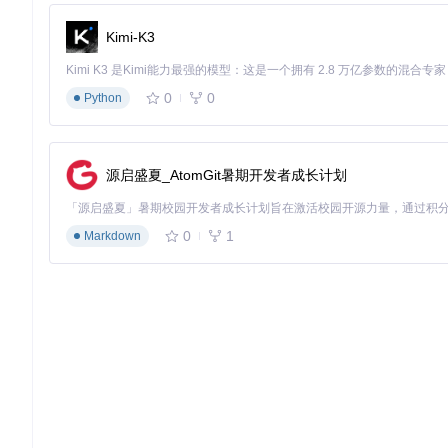
修改 src/theme.scss 文件自定义基础样式
通过 i18n 目录下的语言文件扩展多语言支持
Kimi-K3
调整 src/style.scss 中的变量覆盖默认主题色
部署与维护
从官方仓库克隆代码：
git clone https://gitcode.com/
0
0
Python
安装依赖：
npm install
开发环境启动：
npm run dev
生产环境构建：
npm run build
源启盛夏_AtomGit暑期开发者成长计划
安全与性能优化
自托管模式带来的数据安全优势值得关注：
0
1
Markdown
所有敏感数据存储在本地服务器，避免第三方服务的数据收集
src/plugins/authorize.js 实现了基于 token 的认证机制，
通过配置文件加密敏感信息，在 src/utils/storage.js 中实现
性能方面，项目通过代码分割、懒加载路由（src/router 
总结与展望
ZCE Dashboard 凭借其灵活的架构设计与丰富的定制能
队构建协作信息平台，这款工具都展现出强大的适应性。随着社