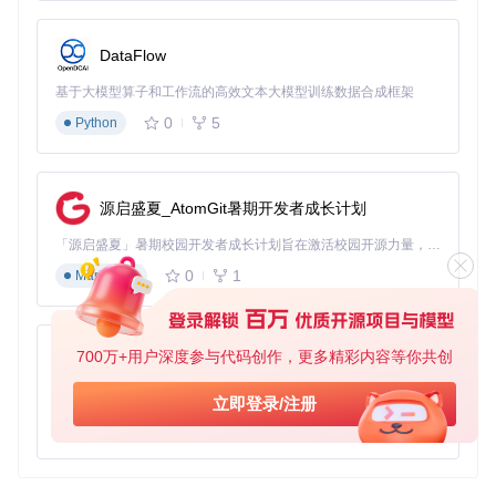
DataFlow
基于大模型算子和工作流的高效文本大模型训练数据合成框架
0
5
Python
源启盛夏_AtomGit暑期开发者成长计划
「源启盛夏」暑期校园开发者成长计划旨在激活校园开源力量，通过积分激励、认证扶持、资源倾斜等形式，引导高校组织和开发者完成「入驻 — 建项目 — 做贡献 — 获认证 — 得资源」的完整闭环。无论你是想带领社团入驻平台的组织者，还是希望用代码贡献证明自己的开发者，都能在这里找到属于你的成长路径。
0
1
Markdown
700万+用户深度参与代码创作，更多精彩内容等你共创
py-xiaozhi
基于Python的Xiaozhi AI，适用于想要完整Xiaozhi体验而无需拥有专用硬件的用户。
立即登录/注册
0
1
Python