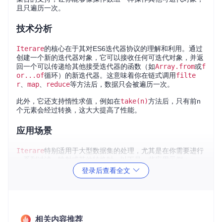
且只遍历一次。
技术分析
Iterare
的核心在于其对ES6迭代器协议的理解和利用。通过
创建一个新的迭代器对象，它可以接收任何可迭代对象，并返
回一个可以传递给其他接受迭代器的函数（如
Array.from
或
f
or...of
循环）的新迭代器。这意味着你在链式调用
filte
r
、
map
、
reduce
等方法后，数据只会被遍历一次。
此外，它还支持惰性求值，例如在
take(n)
方法后，只有前n
个元素会经过转换，这大大提高了性能。
应用场景
Iterare
特别适用于大型数据集的处理，尤其是在你需要进行
一系列过滤、映射或其他转换时。以下是一些应用示例：
登录后查看全文
处理大量文件路径，仅提取符合特定模式的部分。
分析数据库查询结果，筛选并计算出重要指标。
在实时流数据中查找特定模式或事件。
项目特点
相关内容推荐