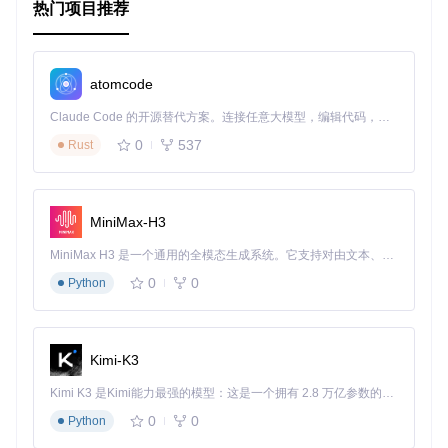
热门项目推荐
atomcode
Claude Code 的开源替代方案。连接任意大模型，编辑代码，运行命令，自动验证 — 全自动执行。用 Rust 构建，极致性能。 ｜ An open-source alternative to Claude Code. Connect any LLM, edit code, run commands, and verify changes — autonomously. Built in Rust for speed. Get Started
0
537
Rust
MiniMax-H3
MiniMax H3 是一个通用的全模态生成系统。它支持对由文本、图像、视频和音频组成的多模态上下文进行统一理解，并能生成分辨率高达 2K、时长可达 15 秒的带原生立体声音频的视频。得益于面向任务泛化的系统设计，H3 在预训练阶段就已具备广泛的多模态上下文理解与生成能力，能够出色地执行复杂的多模态指令。
0
0
Python
Kimi-K3
Kimi K3 是Kimi能力最强的模型：这是一个拥有 2.8 万亿参数的混合专家（MoE）模型，具备原生视觉理解能力，并支持 100 万 token 的上下文窗口。
0
0
Python