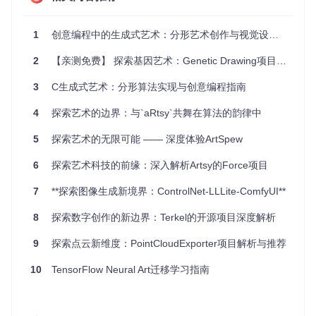
高效
: 执行所有转换只需一次迭代，相比多次遍历，节省了
1
创意编程中的生成式艺术：分形艺术创作与视觉设计实践指南
大量的时间和资源。
同步
: 与异步解决方案不同，
Iterare
完全同步运行，无需
2
【亲测免费】 探索基因艺术：Genetic Drawing项目解析与应用
担心回调地狱或管理Promise。
全面
: 提供了多种数组方法，如
map
、
filter
、
reduce
等，
3
C生成式艺术：分形算法实现与创意编程指南
兼容各种可迭代对象。
惰性求值
: 只有当实际需要结果时，才会执行转换，提高效
4
探索艺术的边界：与`aRtsy`共舞在算法的韵律中
率。
可扩展性
: 欢迎贡献代码，不断完善和优化。
5
探索艺术的无限可能 —— 深度体验ArtSpew
要了解更多细节，请查看
API文档
，开始你的迭代之旅吧！
6
探索艺术科技的前缘：深入解析Artsy的Force项目
7
**探索图像生成新境界：ControlNet-LLLite-ComfyUI**
8
探索数字创作的新边界：Terkel的开源项目深度解析
将
Iterare
纳入你的开发工具箱，你会发现处理数据变得前所
未有的简单和高效。让我们一起享受编程的乐趣，让数据处理
9
探索点云新维度：PointCloudExporter项目解析与推荐
工作变得更加得心应手！
10
TensorFlow Neural Art迁移学习指南