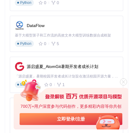
0
0
Python
DataFlow
基于大模型算子和工作流的高效文本大模型训练数据合成框架
0
5
Python
源启盛夏_AtomGit暑期开发者成长计划
「源启盛夏」暑期校园开发者成长计划旨在激活校园开源力量，通过积分激励、认证扶持、资源倾斜等形式，引导高校组织和开发者完成「入驻 — 建项目 — 做贡献 — 获认证 — 得资源」的完整闭环。无论你是想带领社团入驻平台的组织者，还是希望用代码贡献证明自己的开发者，都能在这里找到属于你的成长路径。
0
1
Markdown
700万+用户深度参与代码创作，更多精彩内容等你共创
py-xiaozhi
基于Python的Xiaozhi AI，适用于想要完整Xiaozhi体验而无需拥有专用硬件的用户。
立即登录/注册
0
1
Python