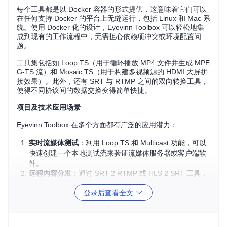
每个工具都是以 Docker 容器的形式提供，这意味着它们可以
在任何支持 Docker 的平台上无缝运行，包括 Linux 和 Mac 系
统。使用 Docker 化的设计，Eyevinn Toolbox 可以轻松地集
成到现有的工作流程中，无需担心依赖项冲突或环境配置问
题。
工具集包括如 Loop TS（用于循环播放 MP4 文件并生成 MPE
G-TS 流）和 Mosaic TS（用于构建多视频源的 HDMI 大屏拼
接效果）。此外，还有 SRT 与 RTMP 之间的双向转换工具，
使得不同协议间的数据交换变得简单快捷。
项目及技术应用场景
Eyevinn Toolbox 在多个方面都有广泛的应用潜力：
实时流媒体测试
：利用 Loop TS 和 Multicast 功能，可以
快速创建一个本地测试流来验证流媒体服务器或客户端软
件。
远程内容分发
：通过 SRT 2 RTMP 或 HLS 2 SRT 工具，
可以从一个地方轻松地将内容传递到其他多个目的地。
登录后查看全文
边缘计算
：在有限资源的设备上，例如 Raspberry Pi，使
用 Docker 部署这些工具可实现轻量级的流媒体处理和传
输。