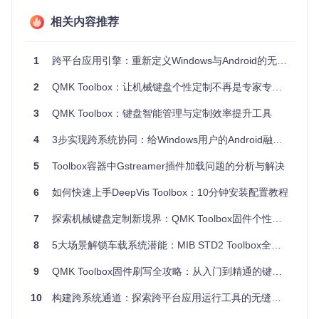
项目特点
相关内容推荐
灵活性
：Docker 包装确保了跨平台兼容性，允许在各种环
境中轻松部署。
易用性
：每个工具都配有清晰的命令行选项，易于理解和
1
跨平台应用引擎：重新定义Windows与Android的无缝协作体验
操作。
2
QMK Toolbox：让机械键盘个性定制不再是专家专属，普通用户的固件刷写全攻略
多样性
：覆盖多种流处理场景，满足从简单的文件回放到
复杂的多路流合并需求。
3
QMK Toolbox：键盘智能管理与定制效率提升工具
扩展性
：开源项目鼓励社区参与，可以添加更多工具来满
足不断变化的需求。
4
3步实现跨系统协同：给Windows用户的Android融合工具
总的来说， Eyevinn Toolbox 提供了一套强大而灵活的工具，
5
Toolbox容器中Gstreamer插件加载问题的分析与解决
对于开发和运维人员来说是处理媒体流的理想选择，无论是在
实验室环境还是在生产环境中都能发挥重要作用。如果你正在
6
如何快速上手DeepVis Toolbox：10分钟安装配置教程
寻找一种高效的方式来处理、传输或者测试多媒体流，那么 E
yevinn Toolbox 绝对值得你尝试。
7
探索机械键盘定制新境界：QMK Toolbox固件个性化全攻略
8
5大场景解锁车载系统潜能：MIB STD2 Toolbox全方位定制指南
9
QMK Toolbox固件刷写全攻略：从入门到精通的键盘定制指南
10
构建跨系统通道：探索跨平台应用运行工具的无缝体验