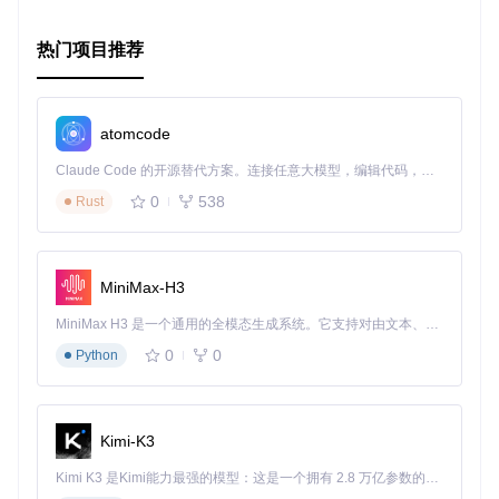
热门项目推荐
atomcode
Claude Code 的开源替代方案。连接任意大模型，编辑代码，运行命令，自动验证 — 全自动执行。用 Rust 构建，极致性能。 ｜ An open-source alternative to Claude Code. Connect any LLM, edit code, run commands, and verify changes — autonomously. Built in Rust for speed. Get Started
0
538
Rust
MiniMax-H3
MiniMax H3 是一个通用的全模态生成系统。它支持对由文本、图像、视频和音频组成的多模态上下文进行统一理解，并能生成分辨率高达 2K、时长可达 15 秒的带原生立体声音频的视频。得益于面向任务泛化的系统设计，H3 在预训练阶段就已具备广泛的多模态上下文理解与生成能力，能够出色地执行复杂的多模态指令。
0
0
Python
Kimi-K3
Kimi K3 是Kimi能力最强的模型：这是一个拥有 2.8 万亿参数的混合专家（MoE）模型，具备原生视觉理解能力，并支持 100 万 token 的上下文窗口。