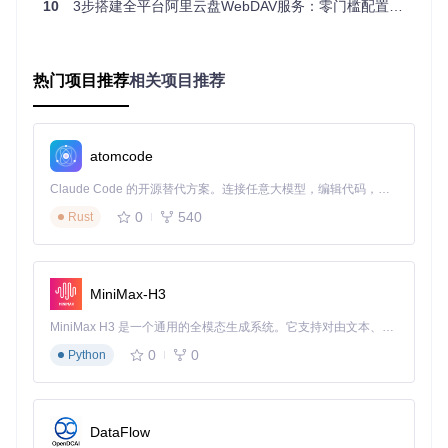
10
3步搭建全平台阿里云盘WebDAV服务：零门槛配置指南
refresh_token: " ab
refresh_token: "abc
c123..."
（含空格）
123..."
（无空格）
热门项目推荐
相关项目推荐
多行输入token
单行完整输入token
预防措施
：
atomcode
建立token定期更新机制（建议每25天更新一次）
使用环境变量存储敏感凭证：
export REFRESH_TOKEN="y
Claude Code 的开源替代方案。连接任意大模型，编辑代码，运行命令，自动验证 — 全自动执行。用 Rust 构建，极致性能。 ｜ An open-source alternative to Claude Code. Connect any LLM, edit code, run commands, and verify changes — autonomously. Built in Rust for speed. Get Started
our_token"
0
540
实现token自动刷新功能，监控
src/login/mod.rs
中的过
Rust
期处理逻辑
网络连接配置冲突
问题现象
：服务启动成功但无法从外部访问，端口测试显示"c
MiniMax-H3
onnection refused"。
MiniMax H3 是一个通用的全模态生成系统。它支持对由文本、图像、视频和音频组成的多模态上下文进行统一理解，并能生成分辨率高达 2K、时长可达 15 秒的带原生立体声音频的视频。得益于面向任务泛化的系统设计，H3 在预训练阶段就已具备广泛的多模态上下文理解与生成能力，能够出色地执行复杂的多模态指令。
排查思路
：
0
0
Python
graph TD

    A[检查监听配置] --> B{地址是否为0.0.0.0};

    B -->|否| C[修改为0.0.0.0监听所有接口];

DataFlow
    B -->|是| D[检查端口占用情况];
