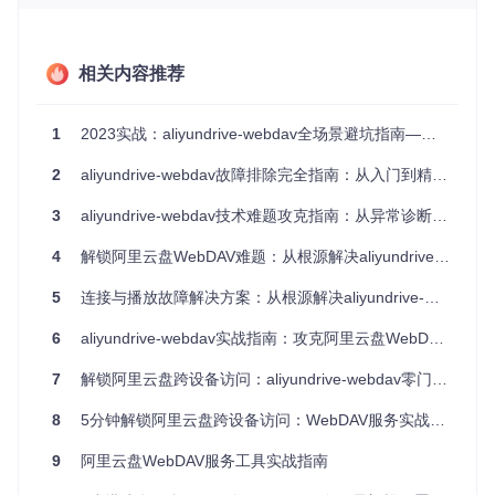
graph TD

    A[检查token格式] -->|长度是否为32位+| B{格式正确?};

    B -->|是| C[验证生成时间];

    B -->|否| D[重新生成token];

相关内容推荐
    C -->|30天内| E[检查服务端时间同步];

    C -->|超过30天| D;

    E -->|同步正常| F[检查应用权限];

1
2023实战：aliyundrive-webdav全场景避坑指南——从认证到媒体播放的深度解决方案
2
aliyundrive-webdav故障排除完全指南：从入门到精通的问题解决手册
解决方案
：
3
aliyundrive-webdav技术难题攻克指南：从异常诊断到长效优化
重新生成有效Refresh Token（★☆☆☆☆）
4
解锁阿里云盘WebDAV难题：从根源解决aliyundrive-webdav的连接与性能问题
执行命令行登录：
cargo run -- qr-login
5
连接与播放故障解决方案：从根源解决aliyundrive-webdav的文件访问故障
使用阿里云盘APP扫描终端显示的二维码
复制生成的32位以上字符串作为新凭证
6
aliyundrive-webdav实战指南：攻克阿里云盘WebDAV服务的配置与功能难题
7
解锁阿里云盘跨设备访问：aliyundrive-webdav零门槛实践指南
配置文件验证（★★☆☆☆）
8
5分钟解锁阿里云盘跨设备访问：WebDAV服务实战指南
检查配置文件中token是否存在空格或特殊字符
9
阿里云盘WebDAV服务工具实战指南
确保OpenWrt界面中Refresh Token字段无多余换行
错误配置示例
正确配置示例