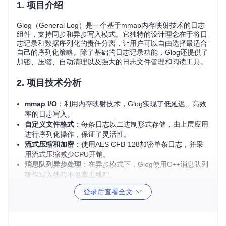
1. 项目介绍
Glog（General Log）是一个基于mmap内存映射技术的日志
组件，支持同步和异步写入模式。它独特的设计理念在于将日
志记录和数据序列化的责任分离，让用户可以自由选择最适合
自己的序列化策略。除了基础的日志记录功能，Glog还提供了
加密、压缩、自动清理以及强大的日志文件管理和阅读工具。
2. 项目技术分析
mmap I/O
：利用内存映射技术，Glog实现了低延迟、高效
率的日志写入。
自定义文件格式
：每条日志以二进制形式存储，由上层应用
进行序列化操作，保证了灵活性。
流式压缩和加密
：使用AES CFB-128加密单条日志，并采
用流式压缩减少CPU开销。
消息队列异步处理
：在异步模式下，Glog使用C++消息队列
确保写入线程不阻塞主线程。
智能日志清理与归档
：支持日志的增量归档和全量归档，有
登录后查看全文
效管理日志文件大小。
3. 项目及技术应用场景