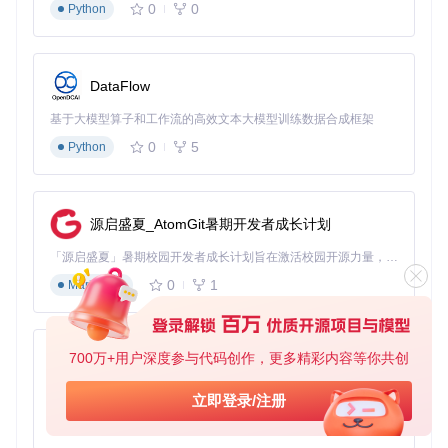
0
0
Python
DataFlow
基于大模型算子和工作流的高效文本大模型训练数据合成框架
0
5
Python
源启盛夏_AtomGit暑期开发者成长计划
「源启盛夏」暑期校园开发者成长计划旨在激活校园开源力量，通过积分激励、认证扶持、资源倾斜等形式，引导高校组织和开发者完成「入驻 — 建项目 — 做贡献 — 获认证 — 得资源」的完整闭环。无论你是想带领社团入驻平台的组织者，还是希望用代码贡献证明自己的开发者，都能在这里找到属于你的成长路径。
0
1
Markdown
700万+用户深度参与代码创作，更多精彩内容等你共创
py-xiaozhi
基于Python的Xiaozhi AI，适用于想要完整Xiaozhi体验而无需拥有专用硬件的用户。
立即登录/注册
0
1
Python