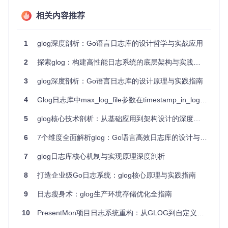
无论是在生产环境监控中收集应用行为数据，还是在研发过程
相关内容推荐
中进行调试，Glog都是理想的选择。它的高性能使得其特别适
合于资源受限的移动端设备，尤其在大数据量日志记录场景
下，如异常检测、性能分析或用户体验追踪。
1
glog深度剖析：Go语言日志库的设计哲学与实战应用
4. 项目特点
2
探索glog：构建高性能日志系统的底层架构与实践技巧
高性能
：与同类产品相比，Glog在写入速度上有显著优
3
glog深度剖析：Go语言日志库的设计原理与实践指南
势，尤其在大量日志记录时。
4
Glog日志库中max_log_file参数在timestamp_in_log_file=false时的行为分析
高度定制
：支持自定义序列化方式，允许用户根据业务需
求调整日志格式。
5
glog核心技术剖析：从基础应用到架构设计的深度指南
安全可靠
：采用加密技术保护日志数据，防止信息泄露；
结合mmap和错误处理机制，确保日志的完整性和可恢复
6
7个维度全面解析glog：Go语言高效日志库的设计与实践
性。
轻量化集成
：简单的API接口，无论是Android还是iOS，
7
glog日志库核心机制与实现原理深度剖析
都可以轻松地整合到现有项目中。
强大工具
：提供读取工具和脚本，简化日志管理。
8
打造企业级Go日志系统：glog核心原理与实践指南
案例展示
9
日志瘦身术：glog生产环境存储优化全指南
10
PresentMon项目日志系统重构：从GLOG到自定义日志方案
性能测试结果显示，Glog在各种测试机型上的表现均优于其他
常见日志库，特别是处理大量日志时，性能提升明显。