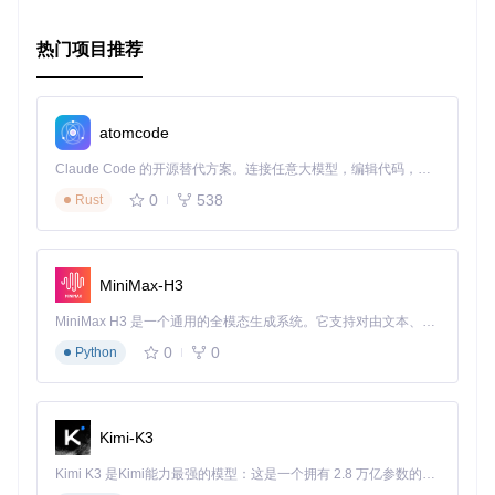
作者团队
热门项目推荐
Glog出自货拉拉技术团队之手，他们专注于移动开发领域的技
术创新，致力于为开发者提供卓越的技术解决方案。
atomcode
结语
Claude Code 的开源替代方案。连接任意大模型，编辑代码，运行命令，自动验证 — 全自动执行。用 Rust 构建，极致性能。 ｜ An open-source alternative to Claude Code. Connect any LLM, edit code, run commands, and verify changes — autonomously. Built in Rust for speed. Get Started
如果你正在寻找一个能大幅提升日志管理效率的解决方案，那
0
538
Rust
么Glog无疑是一个值得尝试的优秀选择。立即加入Glog的社
区，与全球开发者一起探索日志管理的新可能！
MiniMax-H3
GitHub仓库
|
原理介绍
Apache 2.0许可证
|
贡献指南
MiniMax H3 是一个通用的全模态生成系统。它支持对由文本、图像、视频和音频组成的多模态上下文进行统一理解，并能生成分辨率高达 2K、时长可达 15 秒的带原生立体声音频的视频。得益于面向任务泛化的系统设计，H3 在预训练阶段就已具备广泛的多模态上下文理解与生成能力，能够出色地执行复杂的多模态指令。
让我们一起探索Glog，开启你的高效日志管理之旅！
0
0
Python
Kimi-K3
Kimi K3 是Kimi能力最强的模型：这是一个拥有 2.8 万亿参数的混合专家（MoE）模型，具备原生视觉理解能力，并支持 100 万 token 的上下文窗口。