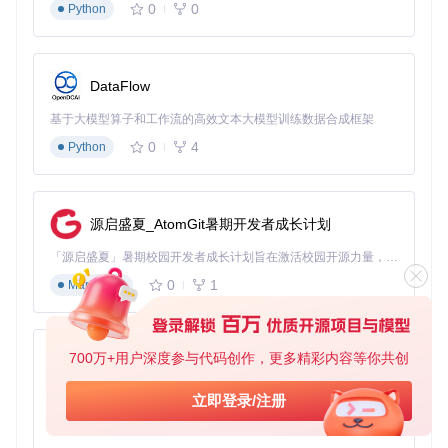
0
0
Python
取并安装：
克隆项目仓库：
git clone https://gitcode.com/gh
_mirrors/py/PyNifly
DataFlow
按照项目文档中的安装指南将插件部署到Blender
加入官方社区获取技术支持与更新通知
基于大模型算子和工作流的高效文本大模型训练数据合成框架
PyNifly持续迭代更新，欢迎通过项目Issue系统提交反馈与功
0
4
Python
能建议，共同推动游戏模组创作工具的发展进步。
源启盛夏_AtomGit暑期开发者成长计划
PyNifly
下载源代码
「源启盛夏」暑期校园开发者成长计划旨在激活校园开源力量，通过积分激励、认证扶持、资源倾斜等形式，引导高校组织和开发者完成「入驻 — 建项目 — 做贡献 — 获认证 — 得资源」的完整闭环。无论你是想带领社团入驻平台的组织者，还是希望用代码贡献证明自己的开发者，都能在这里找到属于你的成长路径。
Export/Import tools between Blender and the Nif format, using Bodyslide/Outfit Studio's Nifly layer. Supports Skyrim LE, Skyrim SE, and Fallout 4.
0
1
Markdown
项目地址：
https://gitcode.com/gh_mirrors/py/PyNifly
700万+用户深度参与代码创作，更多精彩内容等你共创
py-xiaozhi
基于Python的Xiaozhi AI，适用于想要完整Xiaozhi体验而无需拥有专用硬件的用户。
立即登录/注册
0
1
Python