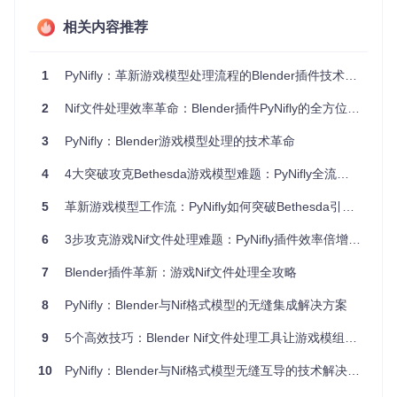
PyNifly创新性地引入了骨骼拓扑匹配算法，通过分析源模型与
目标骨骼的结构相似性，实现权重数据的精准迁移。该技术特
相关内容推荐
别适用于非人形生物模型和装备的权重处理，在保持权重精度
的同时将处理时间缩短70%以上。
1
PyNifly：革新游戏模型处理流程的Blender插件技术解析
场景化应用指南
2
Nif文件处理效率革命：Blender插件PyNifly的全方位技术解析
角色装备开发全流程
3
PyNifly：Blender游戏模型处理的技术革命
实战场景
：为《上古卷轴5》制作带有精细法线细节的头饰模
型，需要确保在游戏中呈现出金属光泽与宝石折射效果。
4
4大突破攻克Bethesda游戏模型难题：PyNifly全流程解决方案
使用PyNifly的装备工作流，开发者可直接导入基础模型，插件
5
革新游戏模型工作流：PyNifly如何突破Bethesda引擎格式限制
会自动解析并重建材质网络。对于头饰上的复杂装饰纹样，可
通过内置的法线贴图生成工具，基于高模细节一键烘焙出符合
6
3步攻克游戏Nif文件处理难题：PyNifly插件效率倍增指南
游戏引擎要求的法线数据。
7
Blender插件革新：游戏Nif文件处理全攻略
8
PyNifly：Blender与Nif格式模型的无缝集成解决方案
生物角色毛发系统实现
9
5个高效技巧：Blender Nif文件处理工具让游戏模组开发者效率提升300%
实战场景
：创建《辐射4》中的动物角色，需要表现出自然的
毛发层次与动态效果。
10
PyNifly：Blender与Nif格式模型无缝互导的技术解决方案
PyNifly提供的毛发专用处理模块支持多种毛发渲染技术，通过