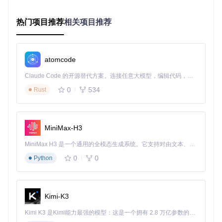
导入灰度图即可生成具有物理特性的毛发系统。开发者可调节
毛发密度、长度和分布，插件会自动处理顶点分组与权重分
配，确保毛发在游戏中呈现出自然的运动效果。
热门项目推荐
相关项目推荐
进阶技巧图谱
atomcode
Claude Code 的开源替代方案。连接任意大模型，编辑代码，运行命令，自动验证 — 全自动执行。用 Rust 构建，极致性能。 ｜ An open-source alternative to Claude Code. Connect any LLM, edit code, run commands, and verify changes — autonomously. Built in Rust for speed. Get Started
多版本游戏资产兼容策略
0
534
Rust
优化策略
：通过PyNifly的版本适配功能，可实现同一模型在不
同游戏版本间的快速转换。在导出设置中选择目标游戏版本
后，插件会自动调整网格数据、材质参数和骨骼结构，确保资
产在各版本游戏中均能正常工作。
MiniMax-H3
性能优化与资源压缩
MiniMax H3 是一个通用的全模态生成系统。它支持对由文本、图像、视频和音频组成的多模态上下文进行统一理解，并能生成分辨率高达 2K、时长可达 15 秒的带原生立体声音频的视频。得益于面向任务泛化的系统设计，H3 在预训练阶段就已具备广泛的多模态上下文理解与生成能力，能够出色地执行复杂的多模态指令。
优化策略
：针对大型场景模型，PyNifly提供了智能LOD生成功
0
0
Python
能。通过分析模型可见性和细节重要性，自动创建多级细节模
型，并优化纹理分辨率与多边形数量，在保持视觉质量的同时
显著提升游戏运行性能。
Kimi-K3
开始使用PyNifly
Kimi K3 是Kimi能力最强的模型：这是一个拥有 2.8 万亿参数的混合专家（MoE）模型，具备原生视觉理解能力，并支持 100 万 token 的上下文窗口。
要开始使用这款强大的游戏模型处理工具，请通过以下步骤获