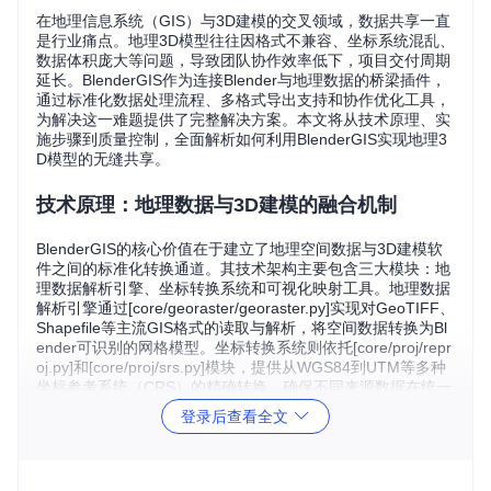
在地理信息系统（GIS）与3D建模的交叉领域，数据共享一直
是行业痛点。地理3D模型往往因格式不兼容、坐标系统混乱、
数据体积庞大等问题，导致团队协作效率低下，项目交付周期
延长。BlenderGIS作为连接Blender与地理数据的桥梁插件，
通过标准化数据处理流程、多格式导出支持和协作优化工具，
为解决这一难题提供了完整解决方案。本文将从技术原理、实
施步骤到质量控制，全面解析如何利用BlenderGIS实现地理3
D模型的无缝共享。
技术原理：地理数据与3D建模的融合机制
BlenderGIS的核心价值在于建立了地理空间数据与3D建模软
件之间的标准化转换通道。其技术架构主要包含三大模块：地
理数据解析引擎、坐标转换系统和可视化映射工具。地理数据
解析引擎通过[core/georaster/georaster.py]实现对GeoTIFF、
Shapefile等主流GIS格式的读取与解析，将空间数据转换为Bl
ender可识别的网格模型。坐标转换系统则依托[core/proj/repr
oj.py]和[core/proj/srs.py]模块，提供从WGS84到UTM等多种
坐标参考系统（CRS）的精确转换，确保不同来源数据在统一
空间框架下融合。
登录后查看全文
地形建模是地理3D模型的基础，BlenderGIS采用Delaunay三
角剖分算法（[operators/mesh_delaunay_voronoi.py]）将散
点高程数据或等高线转换为连续地形网格。该算法通过最大化