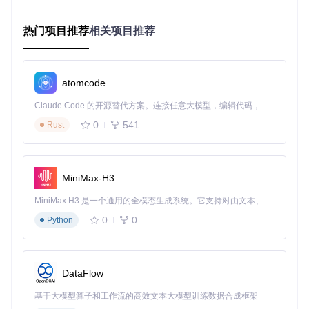
高程数据处理需兼顾精度与效率。使用"GIS > Dem > Import
热门项目推荐
相关项目推荐
DEM"（[operators/io_import_asc.py]）导入ASCII格网数据
后，通过[core/maths/fillnodata.py]模块处理数据空洞——该
功能采用反距离加权（IDW）插值算法，可智能填充SRTM等
公开数据中常见的无值区域。处理完成后，通过"GIS > Raster
atomcode
> Export GeoTIFF"（[core/georaster/georaster.py]）保存带
有地理参考的高程文件，建议勾选"Compress"选项并选择LZ
Claude Code 的开源替代方案。连接任意大模型，编辑代码，运行命令，自动验证 — 全自动执行。用 Rust 构建，极致性能。 ｜ An open-source alternative to Claude Code. Connect any LLM, edit code, run commands, and verify changes — autonomously. Built in Rust for speed. Get Started
W压缩算法，可减少约30-50%的文件体积。
0
541
Rust
纹理数据的地理配准是保持视觉一致性的关键。通过"GIS > R
aster > Import Georeferenced Raster"（[operators/io_import
_georaster.py]）导入卫星影像时，BlenderGIS会自动读取影
像的地理变换参数，将纹理精确映射到对应地形网格。对于需
MiniMax-H3
要共享的纹理资源，建议使用[core/georaster/georef.py]生成
配准文件（.tfw或.jgw），确保接收方能够准确重建纹理坐
MiniMax H3 是一个通用的全模态生成系统。它支持对由文本、图像、视频和音频组成的多模态上下文进行统一理解，并能生成分辨率高达 2K、时长可达 15 秒的带原生立体声音频的视频。得益于面向任务泛化的系统设计，H3 在预训练阶段就已具备广泛的多模态上下文理解与生成能力，能够出色地执行复杂的多模态指令。
标。
0
0
Python
多格式导出策略
根据共享目标选择合适的导出格式是提升协作效率的关键。面
向GIS专业用户时，通过"File > Export > Shapefile"（[operato
DataFlow
rs/io_export_shp.py]）导出矢量数据，需在导出设置中勾选"I
nclude Attributes"以保留完整属性表信息。对于3D可视化团
基于大模型算子和工作流的高效文本大模型训练数据合成框架
队，推荐使用glTF格式——在"File > Export > glTF 2.0"对话