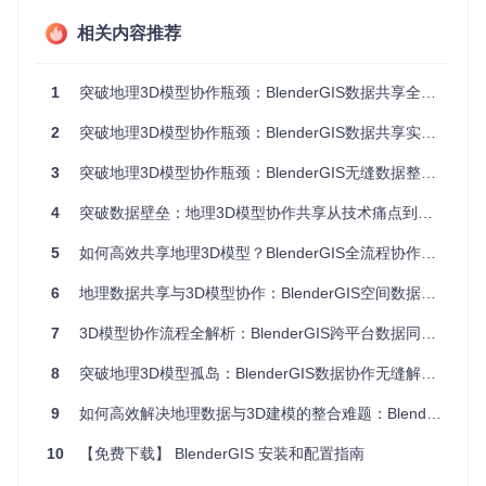
最小内角的方式构建三角形网格，有效避免狭长三角形，保证
地形表面的平滑性与精度。对于大型高程数据集，[core/geora
相关内容推荐
ster/bigtiffwriter.py]模块提供了分块存储与压缩功能，可在保
持数据精度的同时显著降低文件体积，为后续共享奠定基础。
1
突破地理3D模型协作瓶颈：BlenderGIS数据共享全流程解决方案
地理参考系统的一致性是数据共享的前提。BlenderGIS通过[c
ore/proj/srs.py]维护完整的空间参考数据库，支持EPSG代码
2
突破地理3D模型协作瓶颈：BlenderGIS数据共享实战指南
查询和自定义坐标系定义。当导入外部数据时，系统会自动读
取其元数据中的坐标信息，并通过[core/proj/utm.py]实现UTM
3
突破地理3D模型协作瓶颈：BlenderGIS无缝数据整合全流程指南
分区的智能识别与转换，确保多源数据在同一坐标框架下准确
对齐。这一机制有效解决了传统3D建模中"重几何轻空间"的行
4
突破数据壁垒：地理3D模型协作共享从技术痛点到解决方案的完整路径
业痛点。
5
如何高效共享地理3D模型？BlenderGIS全流程协作解决方案
实施步骤：从数据准备到共享分发的全流程
6
地理数据共享与3D模型协作：BlenderGIS空间数据标准化实践指南
数据标准化处理
7
3D模型协作流程全解析：BlenderGIS跨平台数据同步指南
地理3D模型共享的第一步是数据标准化。启动Blender后，通
过"File > Import"菜单下的"Shapefile"选项（对应[operators/io
8
突破地理3D模型孤岛：BlenderGIS数据协作无缝解决方案
_import_shp.py]）导入矢量边界数据。在导入对话框中，需特
别注意"Coordinate Reference System"选项，建议统一设置
9
如何高效解决地理数据与3D建模的整合难题：BlenderGIS实战指南
为WGS84（EPSG:4326）作为基础坐标系。对于已有投影坐
标的数据，可通过"GIS > Coordinate Conversion"工具调用[c
10
【免费下载】 BlenderGIS 安装和配置指南
ore/proj/reproj.py]进行批量转换，避免坐标混杂导致的空间错
位。