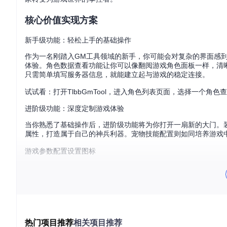
核心价值实现方案
新手级功能：轻松上手的基础操作
作为一名刚踏入GM工具领域的新手，你可能会对复杂的界面感到迷
体验。角色数据查看功能让你可以像翻阅游戏角色面板一样，清
只需简单填写服务器信息，就能建立起与游戏的稳定连接。
试试看：打开TlbbGmTool，进入角色列表页面，选择一个角
进阶级功能：深度定制游戏体验
当你熟悉了基础操作后，进阶级功能将为你打开一扇新的大门。
属性，打造属于自己的神兵利器。宠物技能配置则如同培养游戏
游戏参数配置设置图标
试试看：选择一件装备，尝试调整其攻击力属性，然后在游戏中
专家级功能：全面掌控游戏数据
对于追求极致游戏体验的专家级玩家，TlbbGmTool的专家
据库，对角色、物品、任务等数据进行全面的管理和修改。脚本
独一无二的游戏剧情。
热门项目推荐
相关项目推荐