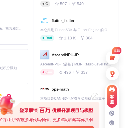
507
540
C
flutter_flutter
MiniMax H3 是一个通用的全模态生成系统。它支持对由文本、图像、视频和音频组成的多模态上下文进行统一理解，并能生成分辨率高达 2K、时长可达 15 秒的带原生立体声音频的视频。得益于面向任务泛化的系统设计，H3 在预训练阶段就已具备广泛的多模态上下文理解与生成能力，能够出色地执行复杂的多模态指令。
本仓库是 Flutter SDK 与 Flutter Engine 的 OpenHarmony 适配版本，由 CPF-Flutter 团队维护。开发者可使用熟悉的 Flutter 技术栈开发 OpenHarmony 应用，3.35.7 及以后的适配版本可基于本仓库源码构建支持 OpenHarmony 的 Flutter Engine。
应的属性值，如
1.13 K
304
Dart
邀请
AscendNPU-IR
AscendNPU-IR是基于MLIR（Multi-Level Intermediate Representation）构建的，面向昇腾亲和算子编译时使用的中间表示，提供昇腾完备表达能力，通过编译优化提升昇腾AI处理器计算效率，支持通过生态框架使能昇腾AI处理器与深度调优
「源启盛夏」暑期校园开发者成长计划旨在激活校园开源力量，通过积分激励、认证扶持、资源倾斜等形式，引导高校组织和开发者完成「入驻 — 建项目 — 做贡献 — 获认证 — 得资源」的完整闭环。无论你是想带领社团入驻平台的组织者，还是希望用代码贡献证明自己的开发者，都能在这里找到属于你的成长路径。
496
337
C++
ops-math
客
本项目是CANN提供的数学类基础计算算子库，实现网络在NPU上加速计算。
息，还可以上传自
服
1.24 K
1.36 K
C++
00万+用户深度参与代码创作，更多精彩内容等你共创
jiuwenswarm