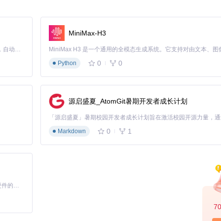
在游戏中完成该任务，验证修改是否生效。
MiniMax-H3
Claude Code 的开源替代方案。连接任意大模型，编辑代码，运行命令，自动验证 — 全自动执行。用 Rust 构建，极致性能。 ｜ An open-source alternative to Claude Code. Connect any LLM, edit code, run commands, and verify changes — autonomously. Built in Rust for speed. Get Started
0
0
Python
 执行：进入角色编辑页面，选择需要调整属性的角色，在属性编辑区域修改相
色，查看角色属性是否已更新。
源启盛夏_AtomGit暑期开发者成长计划
0
1
Markdown
的装备信息。 执行：点击“新建装备”按钮，填写装备名称、类型、属性等信
戏中查看装备效果。
基于Python的Xiaozhi AI，适用于想要完整Xiaozhi体验而无需拥有专用硬件的用户。
7