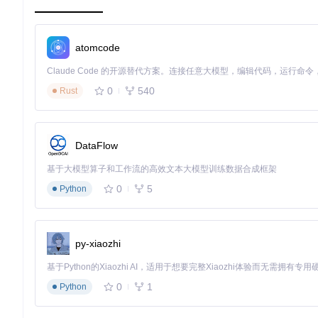
试试看：使用数据库管理功能，修改一个任务的完成条件，然后
实战指南实现方案
atomcode
如何用TlbbGmTool解决角色属性调整问题
0
540
Rust
准备：打开TlbbGmTool，确保已成功连接到游戏服务器。
等级、血量、内力等。 验证：保存修改后，在游戏中登录该角
graph LR

DataFlow
A[打开TlbbGmTool] --> B[连接游戏服务器]

B --> C[进入角色编辑页面]

基于大模型算子和工作流的高效文本大模型训练数据合成框架
C --> D[选择角色并修改属性]

0
5
Python
D --> E[保存修改]

如何用TlbbGmTool解决装备自定义问题
py-xiaozhi
准备：在TlbbGmTool中找到装备管理模块，准备好要自定义
定义的装备图标。 验证：将自定义装备添加到角色背包中，在游
0
1
深度解析实现方案
Python
数据流程解析