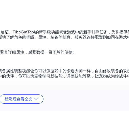
茫。TlbbGmTool的新手级功能就像游戏中的新手引导任务，为你提
晰地了解角色的等级、属性、装备等信息。服务器连接配置则如同在游戏
色查看其详细属性，感受数据一目了然的便捷。
装备属性调整功能让你可以像游戏中的锻造大师一样，自由修改装备的攻
中的伙伴，你可以为宠物学习新技能，调整技能等级，让宠物成为你战斗
查看装备属性的变化，体验自定义装备的乐趣。
登录后查看全文
级功能将满足你的需求。数据库管理功能让你可以像游戏中的数据管理员一样
编辑功能则如同编写游戏剧本，你可以通过编写脚本来实现复杂的游戏事