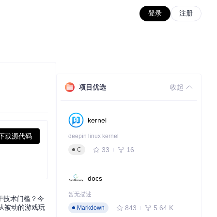
登录
注册
项目优选
收起
kernel
下载源代码
deepin linux kernel
33
16
C
docs
暂无描述
于技术门槛？今
你从被动的游戏玩
843
5.64 K
Markdown