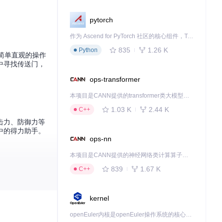
pytorch
作为 Ascend for PyTorch 社区的核心组件，TorchNPU 是昇腾专为 PyTorch 打造的深度学习适配插件，使 PyTorch 框架能够直接调用昇腾 NPU，为开发者提供昇腾 AI 处理器的超强算力。
835
1.26 K
Python
供简单直观的操作
中寻找传送门，
ops-transformer
本项目是CANN提供的transformer类大模型算子库，实现网络在NPU上加速计算。
1.03 K
2.44 K
C++
击力、防御力等
中的得力助手。
ops-nn
本项目是CANN提供的神经网络类计算算子库，实现网络在NPU上加速计算。
839
1.67 K
C++
，直接操作游戏数
kernel
件和任务，打造
openEuler内核是openEuler操作系统的核心，既是系统性能与稳定性的基石，也是连接处理器、设备与服务的桥梁。