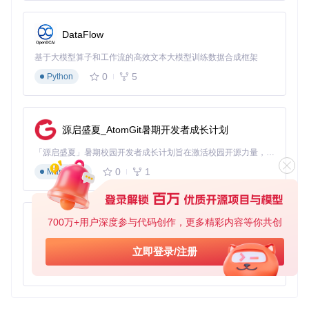
"webpack"
:
"^4.44.2"
,
"webpack-cli"
:
"^3.3.12"
,
"webpack-dev-server"
:
"^3.11.0"
DataFlow
}
}
基于大模型算子和工作流的高效文本大模型训练数据合成框架
配置文件介绍
0
5
Python
name
：项目名称。
version
：项目版本。
description
：项目描述。
main
：项目入口文件。
源启盛夏_AtomGit暑期开发者成长计划
scripts
：包含开发和构建命令。
「源启盛夏」暑期校园开发者成长计划旨在激活校园开源力量，通过积分激励、认证扶持、资源倾斜等形式，引导高校组织和开发者完成「入驻 — 建项目 — 做贡献 — 获认证 — 得资源」的完整闭环。无论你是想带领社团入驻平台的组织者，还是希望用代码贡献证明自己的开发者，都能在这里找到属于你的成长路径。
dependencies
：项目依赖，如 Vue 和 MathLive。
devDependencies
：开发依赖，如 Webpack 相关工具。
0
1
Markdown
以上是 Vue MathLive 项目的目录结构、启动文件和配置文件
的介绍。希望这份文档能帮助你更好地理解和使用该项目。
700万+用户深度参与代码创作，更多精彩内容等你共创
py-xiaozhi
基于Python的Xiaozhi AI，适用于想要完整Xiaozhi体验而无需拥有专用硬件的用户。
立即登录/注册
vue-mathlive
下载源代码
0
1
Python
Example of using the Vue wrapper for MathLive math editor
项目地址：
https://gitcode.com/gh_mirrors/vu/vue-