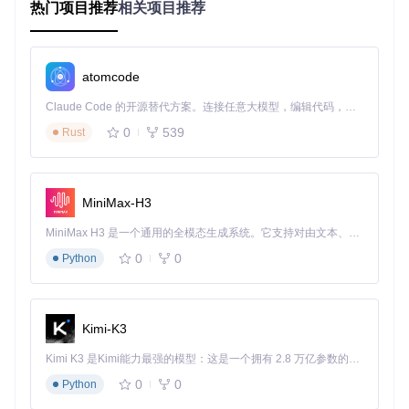
热门项目推荐
相关项目推荐
导入自定义的
Mathfield
组件。
配置 Vue 开发工具。
使用
Mathfield
组件。
创建 Vue 实例并挂载到
#app
元素上。
atomcode
3. 项目的配置文件介绍
Claude Code 的开源替代方案。连接任意大模型，编辑代码，运行命令，自动验证 — 全自动执行。用 Rust 构建，极致性能。 ｜ An open-source alternative to Claude Code. Connect any LLM, edit code, run commands, and verify changes — autonomously. Built in Rust for speed. Get Started
0
539
Rust
项目的配置文件是
package.json
，其内容如下：
{
MiniMax-H3
"name"
:
"vue-mathlive"
,
"version"
:
"1.0.0"
,
MiniMax H3 是一个通用的全模态生成系统。它支持对由文本、图像、视频和音频组成的多模态上下文进行统一理解，并能生成分辨率高达 2K、时长可达 15 秒的带原生立体声音频的视频。得益于面向任务泛化的系统设计，H3 在预训练阶段就已具备广泛的多模态上下文理解与生成能力，能够出色地执行复杂的多模态指令。
"description"
:
"Vue Wrapper for Math Editor Component"
,
"main"
:
"src/main.js"
,
0
0
Python
"scripts"
:
{
"dev"
:
"webpack-dev-server --mode development --open"
"build"
:
"webpack --mode production"
}
,
Kimi-K3
"dependencies"
:
{
"vue"
:
"^2.6.12"
,
Kimi K3 是Kimi能力最强的模型：这是一个拥有 2.8 万亿参数的混合专家（MoE）模型，具备原生视觉理解能力，并支持 100 万 token 的上下文窗口。
"mathlive"
:
"^0.59.0"
0
0
}
,
Python
"devDependencies"
:
{