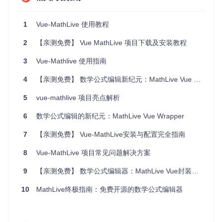
package.json
：项目的配置文件，包含依赖和脚本。
README.md
：项目的说明文档。
1
Vue-MathLive 使用教程
2. 项目的启动文件介绍
2
【亲测免费】 Vue MathLive 项目下载及安装教程
项目的启动文件是
src/main.js
，其内容如下：
3
Vue-Mathlive 使用指南
4
【亲测免费】 数学公式编辑新纪元：MathLive Vue Wrapper深度体验
import
Vue
from
'vue'
import
 * 
as
MathLive
from
'mathlive'
5
vue-mathlive 项目亮点解析
import
MathfieldComponent
from
'./components/Mathfield.vu
6
数学公式编辑的新纪元：MathLive Vue Wrapper
Vue
.
config
.
devtools
 = 
true
Vue
.
use
(
MathfieldComponent
, 
MathLive
);

7
【亲测免费】 Vue-MathLive安装与配置完全指南
new
Vue
({

8
el
Vue-MathLive 项目常见问题解决方案
: 
'#app'
,

data
: {

formula
: 
''
,

9
【亲测免费】 数学公式编辑器：MathLive Vue封装指南
keystroke
: 
''
  }

10
MathLive终极指南：免费开源的数学公式编辑器
启动文件介绍
导入 Vue 和 MathLive 库。