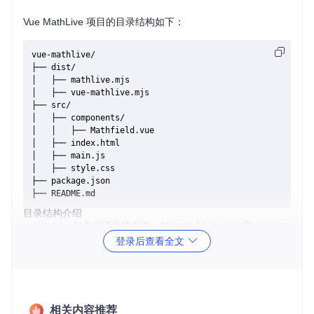
Vue MathLive 项目的目录结构如下：
vue-mathlive/

├── dist/

│   ├── mathlive.mjs

│   ├── vue-mathlive.mjs

├── src/

│   ├── components/

│   │   ├── Mathfield.vue

│   ├── index.html

│   ├── main.js

│   ├── style.css

├── package.json

目录结构介绍
dist/
：包含编译后的文件，如
mathlive.mjs
和
vue-ma
thlive.mjs
。
登录后查看全文
src/
：源代码目录。
components/
：包含 Vue 组件，如
Mathfield.vue
。
index.html
：项目的主 HTML 文件。
main.js
：项目的入口 JavaScript 文件。
style.css
相关内容推荐
：项目的样式文件。