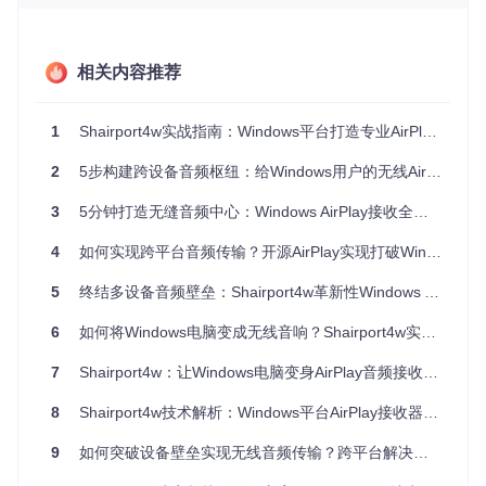
家庭娱乐中心：手机音乐客厅绽放
周末午后，你想用iPhone播放收藏的精选歌单，同时通过客厅
相关内容推荐
的Windows电脑连接高品质音箱。只需启动Shairport4w，在
手机控制中心选择电脑名称，整个客厅立刻充满你喜爱的旋
律。这种无需复杂设置的即插即用体验，让家庭娱乐升级变得
1
Shairport4w实战指南：Windows平台打造专业AirPlay音频接收系统
如此简单。
办公协作利器：会议音频无缝共享
2
5步构建跨设备音频枢纽：给Windows用户的无线AirPlay解决方案
商务会议中，主讲人用iPad播放演示音频，所有参会者通过连
3
5分钟打造无缝音频中心：Windows AirPlay接收全攻略
接会议室的Windows电脑即可清晰聆听。Shairport4w的低延
迟传输确保演讲节奏与音频同步，提升团队沟通效率，告别传
4
如何实现跨平台音频传输？开源AirPlay实现打破Windows无线音频方案壁垒
统音频线的束缚与尴尬。
5
终结多设备音频壁垒：Shairport4w革新性Windows AirPlay接收方案
个人学习助手：多设备音频自由切换
学习外语时，你可以在iPhone上播放听力材料，同时通过Win
6
如何将Windows电脑变成无线音响？Shairport4w实现跨设备音频传输的完整方案
dows电脑的大屏幕查看文本，Shairport4w确保音频与学习内
容精准同步。当需要切换到笔记本电脑继续学习时，无需重新
7
Shairport4w：让Windows电脑变身AirPlay音频接收站的完整方案
连接，音频流自动跟随，实现无缝学习体验。
8
Shairport4w技术解析：Windows平台AirPlay接收器实现指南
9
如何突破设备壁垒实现无线音频传输？跨平台解决方案让Windows秒变AirPlay接收中心
图2：苹果设备AirPlay连接界面，显示已连接到Windows电脑