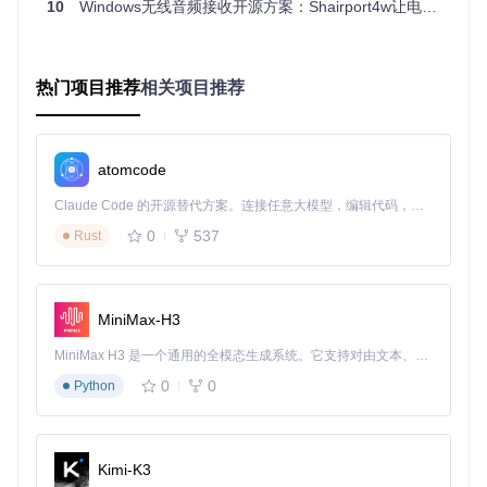
10
Windows无线音频接收开源方案：Shairport4w让电脑秒变AirPlay音响
技术解析：开源方案的双重优势
核心机制：AirPlay协议的Windows实现
热门项目推荐
相关项目推荐
Shairport4w通过实现AirPlay协议栈，让Windows设备能够接
收并解码来自苹果设备的音频流。它采用ALAC（Apple Lossl
ess Audio Codec）解码技术，确保音频质量无损传输，同时
支持实时缓冲调整，解决网络波动带来的播放卡顿问题。
atomcode
数据流程：从发射到播放的全链路解析
Claude Code 的开源替代方案。连接任意大模型，编辑代码，运行命令，自动验证 — 全自动执行。用 Rust 构建，极致性能。 ｜ An open-source alternative to Claude Code. Connect any LLM, edit code, run commands, and verify changes — autonomously. Built in Rust for speed. Get Started
0
537
Rust
这一流程中，Shairport4w的核心优势在于：
低延迟音频处理（<100ms）
MiniMax-H3
自适应缓冲机制
MiniMax H3 是一个通用的全模态生成系统。它支持对由文本、图像、视频和音频组成的多模态上下文进行统一理解，并能生成分辨率高达 2K、时长可达 15 秒的带原生立体声音频的视频。得益于面向任务泛化的系统设计，H3 在预训练阶段就已具备广泛的多模态上下文理解与生成能力，能够出色地执行复杂的多模态指令。
多设备连接管理
后台服务运行模式
0
0
Python
行动指南：从零开始的配置之旅
准备工作（2分钟）
Kimi-K3