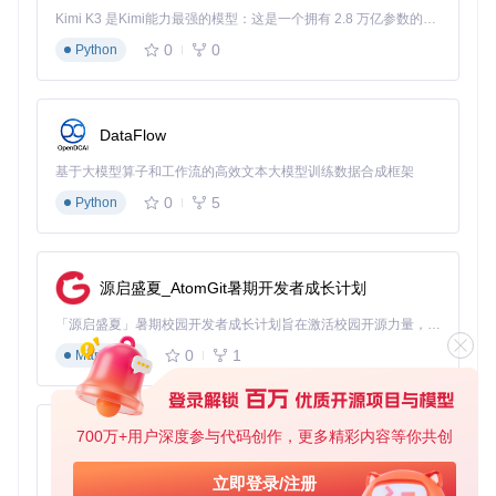
访问项目仓库：
git clone https://gitcode.com/gh
Kimi K3 是Kimi能力最强的模型：这是一个拥有 2.8 万亿参数的混合专家（MoE）模型，具备原生视觉理解能力，并支持 100 万 token 的上下文窗口。
_mirrors/sh/Shairport4w
进入项目目录，找到可执行文件
0
0
Python
确保电脑已连接到与苹果设备相同的WiFi网络
快速启动（1分钟）
双击运行Shairport4w程序
系统托盘出现程序图标，表明服务已启动
DataFlow
在苹果设备控制中心打开AirPlay菜单
基于大模型算子和工作流的高效文本大模型训练数据合成框架
选择显示的Windows设备名称
开始播放音频，享受无线传输体验
0
5
Python
注意事项
首次使用时，请确保防火墙允许Shairport4w通过
如需密码保护，可在程序设置中设置访问密码
网络不稳定时，可能出现轻微延迟，建议使用5GHz WiFi
源启盛夏_AtomGit暑期开发者成长计划
高分辨率音频文件可能需要更多系统资源，建议关闭其他占
用CPU的程序
「源启盛夏」暑期校园开发者成长计划旨在激活校园开源力量，通过积分激励、认证扶持、资源倾斜等形式，引导高校组织和开发者完成「入驻 — 建项目 — 做贡献 — 获认证 — 得资源」的完整闭环。无论你是想带领社团入驻平台的组织者，还是希望用代码贡献证明自己的开发者，都能在这里找到属于你的成长路径。
0
1
Markdown
结语：让音频自由流动
在多设备共存的时代，Shairport4w为Windows用户提供了一
个简单而强大的解决方案，打破了生态系统间的音频壁垒。无
700万+用户深度参与代码创作，更多精彩内容等你共创
py-xiaozhi
论是家庭娱乐、办公协作还是个人学习，这款开源工具都能让
音频在不同设备间自由流动，创造无缝的听觉体验。现在就开
基于Python的Xiaozhi AI，适用于想要完整Xiaozhi体验而无需拥有专用硬件的用户。
立即登录/注册
始你的无线音频之旅，让每一个音符都找到最适合的舞台。