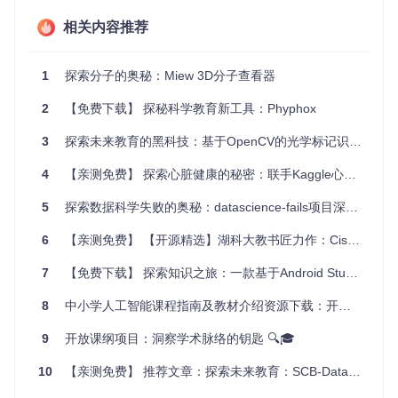
相关内容推荐
4、项目特点
全面性
：涵盖多个知名的教育数据集，满足多元化研究需
1
探索分子的奥秘：Miew 3D分子查看器
求。
易用性
：提供了简单易懂的CLI（命令行界面）工具，一键
2
【免费下载】 探秘科学教育新工具：Phyphox
下载和预处理数据。
灵活性
：支持数据格式转换，便于不同模型的应用。
3
探索未来教育的黑科技：基于OpenCV的光学标记识别系统
可扩展性
：持续更新数据集，并支持社区贡献新的数据源和
4
【亲测免费】 探索心脏健康的秘密：联手Kaggle心脏病数据集，共创未来医疗科技新篇章
分析工具。
总的来说，无论你是教育数据科学家，还是致力于开发教育应
5
探索数据科学失败的奥秘：datascience-fails项目深度解析
用的工程师，EduData都是你的理想选择。加入我们，一起探
索教育数据的无尽潜力！
6
【亲测免费】 【开源精选】湖科大教书匠力作：Cisco Packet Tracer 7.3中文语言包 —— 探索网络教育新维度
要了解更多关于EduData的信息和详细教程，请访问
官方文
7
【免费下载】 探索知识之旅：一款基于Android Studio的高效答题APP
档
。同时，如果你在使用过程中有任何问题或有新想法，欢迎
通过GitHub上的
讨论区
与我们交流。
8
中小学人工智能课程指南及教材介绍资源下载：开启智能教育新篇章
让我们携手开启教育数据的新旅程！
9
开放课纲项目：洞察学术脉络的钥匙 🔍🎓
10
【亲测免费】 推荐文章：探索未来教育：SCB-Dataset3 - 开启智能课堂行为分析新纪元