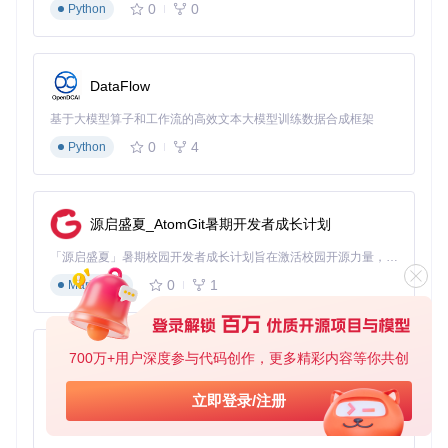
0
0
Python
DataFlow
基于大模型算子和工作流的高效文本大模型训练数据合成框架
0
4
Python
源启盛夏_AtomGit暑期开发者成长计划
「源启盛夏」暑期校园开发者成长计划旨在激活校园开源力量，通过积分激励、认证扶持、资源倾斜等形式，引导高校组织和开发者完成「入驻 — 建项目 — 做贡献 — 获认证 — 得资源」的完整闭环。无论你是想带领社团入驻平台的组织者，还是希望用代码贡献证明自己的开发者，都能在这里找到属于你的成长路径。
0
1
Markdown
700万+用户深度参与代码创作，更多精彩内容等你共创
py-xiaozhi
基于Python的Xiaozhi AI，适用于想要完整Xiaozhi体验而无需拥有专用硬件的用户。
立即登录/注册
0
1
Python