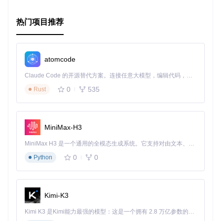
热门项目推荐
atomcode
Claude Code 的开源替代方案。连接任意大模型，编辑代码，运行命令，自动验证 — 全自动执行。用 Rust 构建，极致性能。 ｜ An open-source alternative to Claude Code. Connect any LLM, edit code, run commands, and verify changes — autonomously. Built in Rust for speed. Get Started
0
535
Rust
MiniMax-H3
MiniMax H3 是一个通用的全模态生成系统。它支持对由文本、图像、视频和音频组成的多模态上下文进行统一理解，并能生成分辨率高达 2K、时长可达 15 秒的带原生立体声音频的视频。得益于面向任务泛化的系统设计，H3 在预训练阶段就已具备广泛的多模态上下文理解与生成能力，能够出色地执行复杂的多模态指令。
0
0
Python
Kimi-K3
Kimi K3 是Kimi能力最强的模型：这是一个拥有 2.8 万亿参数的混合专家（MoE）模型，具备原生视觉理解能力，并支持 100 万 token 的上下文窗口。