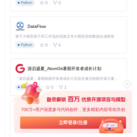
参考文献管理
：使用BibTeX规范管理引用文献
0
0
Python
相关生态工具
DataFlow
编辑器推荐
VS Code
：配合LaTeX Workshop扩展获得最佳体验
基于大模型算子和工作流的高效文本大模型训练数据合成框架
TeXstudio
：专为LaTeX设计的集成开发环境
Overleaf
：在线LaTeX编辑器，支持实时协作
0
4
Python
辅助工具
JabRef
：参考文献管理工具
TeX Live
：完整的TeX发行版
Git
：版本控制系统
源启盛夏_AtomGit暑期开发者成长计划
通过本指南，您可以快速上手上海交通大学LaTeX论文模板，
「源启盛夏」暑期校园开发者成长计划旨在激活校园开源力量，通过积分激励、认证扶持、资源倾斜等形式，引导高校组织和开发者完成「入驻 — 建项目 — 做贡献 — 获认证 — 得资源」的完整闭环。无论你是想带领社团入驻平台的组织者，还是希望用代码贡献证明自己的开发者，都能在这里找到属于你的成长路径。
轻松完成学术论文的规范排版工作。模板的自动化功能将大幅
0
1
Markdown
减少格式调整时间，让您更专注于学术内容的创作。
700万+用户深度参与代码创作，更多精彩内容等你共创
py-xiaozhi
SJTUThesis
下载源代码
基于Python的Xiaozhi AI，适用于想要完整Xiaozhi体验而无需拥有专用硬件的用户。
上海交通大学 LaTeX 论文模板 | Shanghai Jiao Tong University LaTeX Thesis Template
立即登录/注册
0
1
Python
项目地址：
https://gitcode.com/gh_mirrors/sj/SJTUThesis