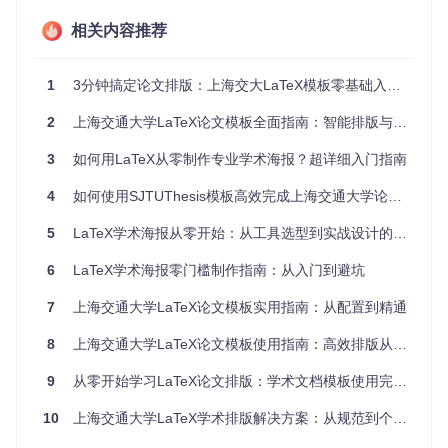
Linux/macOS用户
：
相关内容推荐
make all        
# 编译生成PDF文档
1
3分钟搞定论文排版：上海交大LaTeX模板零基础入门指南
make clean      
# 清理中间文件
make cleanall   
# 彻底清理所有生成文件
2
上海交通大学LaTeX论文模板全面指南：智能排版与学术效率工具
Windows用户
：
3
如何用LaTeX从零制作专业学术海报？超详细入门指南
4
如何使用SJTUThesis模板高效完成上海交通大学论文排版
Compile.bat thesis     # 编译生成PDF文档

Compile.bat clean      # 清理中间文件

5
LaTeX学术海报从零开始：从工具选型到实战设计的完整指南
6
LaTeX学术海报零门槛制作指南：从入门到避坑
7
上海交通大学LaTeX论文模板实用指南：从配置到精通
实用技巧分享
8
上海交通大学LaTeX论文模板使用指南：高效排版从入门到精通
基础文档结构
9
从零开始学习LaTeX论文排版：学术文档模板使用完全指南
模板采用模块化设计，主要文件包括：
10
上海交通大学LaTeX学术排版解决方案：从规范到个性化的全流程指南
main.tex
：主文档文件