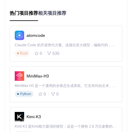
contents/
：各章节内容目录
refs.bib
：参考文献数据库
快速配置方法
热门项目推荐
相关项目推荐
修改
main.tex
中的基本信息即可快速配置论文：
设置论文类型（学士/硕士/博士）
atomcode
填写作者、导师信息
定义关键词和摘要
Claude Code 的开源替代方案。连接任意大模型，编辑代码，运行命令，自动验证 — 全自动执行。用 Rust 构建，极致性能。 ｜ An open-source alternative to Claude Code. Connect any LLM, edit code, run commands, and verify changes — autonomously. Built in Rust for speed. Get Started
智能字数统计
0
535
Rust
使用内置命令统计论文字数：
make wordcount    
# Linux/macOS
MiniMax-H3
Compile.bat wordcount  
# Windows
MiniMax H3 是一个通用的全模态生成系统。它支持对由文本、图像、视频和音频组成的多模态上下文进行统一理解，并能生成分辨率高达 2K、时长可达 15 秒的带原生立体声音频的视频。得益于面向任务泛化的系统设计，H3 在预训练阶段就已具备广泛的多模态上下文理解与生成能力，能够出色地执行复杂的多模态指令。
0
0
Python
最佳实践建议
版本控制
：使用Git管理论文版本，便于追踪修改历史
Kimi-K3
定期备份
：建议将论文同步到云端存储
Kimi K3 是Kimi能力最强的模型：这是一个拥有 2.8 万亿参数的混合专家（MoE）模型，具备原生视觉理解能力，并支持 100 万 token 的上下文窗口。
模块化写作
：按章节分开文件，提高协作效率