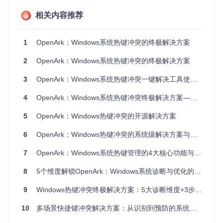
热键冲突扫描与定位
相关内容推荐
OpenArk通过枚举系统
User32.dll
中的热键注册表项，生成
当前系统所有热键的完整清单。在"实用工具"→"热键查看
器"中，用户可直观查看热键组合、对应进程路径及注册时
1
OpenArk：Windows系统热键冲突的终极解决方案
间，
重复的热键组合会以高亮显示
，帮助快速锁定冲突源。
热键优先级管理
2
OpenArk：Windows系统热键冲突的终极解决方案
针对冲突热键，工具提供两种解决方案：一是临时禁用低优先
3
OpenArk：Windows系统热键冲突一键解决工具使用指南
级程序的热键注册；二是通过修改
HKCU\Software\Microso
ft\Windows\CurrentVersion\Explorer\Advanced
注册
4
OpenArk：Windows系统热键冲突终极解决方案——从根源排查到效率革命
表项，调整热键响应优先级。核心实现代码位于
src/OpenAr
k/common/win-wrapper/reg-wrapper.cpp
模块。
5
OpenArk：Windows热键冲突的开源解决方案
实时冲突预警
6
OpenArk：Windows热键冲突的系统级解决方案与场景化重构指南
开启"系统监控"功能后，OpenArk会在新程序注册热键时进行
冲突检测，通过托盘通知提醒用户潜在冲突风险，并提供"保
7
OpenArk：Windows系统热键管理的4大核心功能与效率提升指南
留当前设置"或"自动调整"选项，防患于未然。
8
5个维度解锁OpenArk：Windows系统诊断与优化的终极工具指南
实战案例：三步解决顽固热键冲突
9
Windows热键冲突终极解决方案：5大诊断维度+3步根治策略
案例：办公软件与截图工具热键冲突
10
多场景快捷键冲突解决方案：从识别到预防的系统优化指南
问题
：用户使用Ctrl+Shift+A触发截图工具时，频繁被办公软