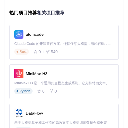
件的全局热键劫持。
解决步骤
：
热门项目推荐
相关项目推荐
启动OpenArk，进入"实用工具"→"热键查看器"，发现
sof
fice.bin
与
Snipaste.exe
均注册了Ctrl+Shift+A；
右键点击办公软件进程，选择"热键管理"→"临时禁用"；
atomcode
在"设置"→"热键规则"中添加例外的热键策略。
冲突检测与处理流程：
Claude Code 的开源替代方案。连接任意大模型，编辑代码，运行命令，自动验证 — 全自动执行。用 Rust 构建，极致性能。 ｜ An open-source alternative to Claude Code. Connect any LLM, edit code, run commands, and verify changes — autonomously. Built in Rust for speed. Get Started
运行OpenArk，进入"系统工具"→"热键管理"，点击"扫描
热键"；
0
540
Rust
查看冲突项，确认关键信息（进程名、路径、热键组
合）；
根据需求选择调整，如"禁止"或"延迟加载"。
MiniMax-H3
进阶技巧：优化热键配置
MiniMax H3 是一个通用的全模态生成系统。它支持对由文本、图像、视频和音频组成的多模态上下文进行统一理解，并能生成分辨率高达 2K、时长可达 15 秒的带原生立体声音频的视频。得益于面向任务泛化的系统设计，H3 在预训练阶段就已具备广泛的多模态上下文理解与生成能力，能够出色地执行复杂的多模态指令。
自定义热键映射
0
0
Python
通过修改配置文件或注册表，将常用功能绑定到不常用的组合
键，避免与其他程序冲突。例如，将"复制"功能绑定到
Ctrl+A
lt+C
，确保操作流畅性。
DataFlow
自动化冲突解决
基于大模型算子和工作流的高效文本大模型训练数据合成框架