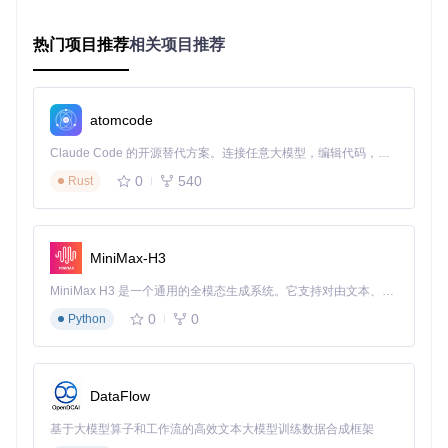
性能提
作
本
升级
适用机型
比
升
难
估
类型
指
度
计
热门项目推荐
相关项目推荐
数
★
¥2
★
HDD
几乎所有可更换
中
100-2
00-
换SS
★
atomcode
硬盘的Mac
00%
等
50
D
★
0
★
Claude Code 的开源替代方案。连接任意大模型，编辑代码，运行命令，自动验证 — 全自动执行。用 Rust 构建，极致性能。 ｜ An open-source alternative to Claude Code. Connect any LLM, edit code, run commands, and verify changes — autonomously. Built in Rust for speed. Get Started
★
0
540
Rust
¥1
低-
★
2012-2015年大
内存
50-10
50-
中
★
部分MacBook Pr
升级
0%
40
等
★
o/Air
0
☆
MiniMax-H3
★
MiniMax H3 是一个通用的全模态生成系统。它支持对由文本、图像、视频和音频组成的多模态上下文进行统一理解，并能生成分辨率高达 2K、时长可达 15 秒的带原生立体声音频的视频。得益于面向任务泛化的系统设计，H3 在预训练阶段就已具备广泛的多模态上下文理解与生成能力，能够出色地执行复杂的多模态指令。
¥2
★
80-9
电池
中
00-
0%续
所有笔记本机型
★
0
0
Python
更换
等
60
航恢复
☆
0
☆
★
¥1
DataFlow
★
WiFi
部分2013年前机
50-10
50-
模块
高
☆
型
0%
30
基于大模型算子和工作流的高效文本大模型训练数据合成框架
升级
☆
0