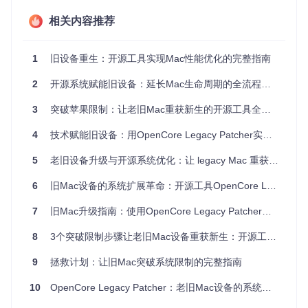
电池状态：系统报告 > 电源 > 电池循环计数（建议低于
1000次）
相关内容推荐
存储健康：使用系统自带的磁盘工具检查SSD/HDD状态
内存状况：系统报告 > 内存，确认是否可扩展
1
旧设备重生：开源工具实现Mac性能优化的完整指南
性能瓶颈识别
：旧Mac通常面临以下性能问题：
2
开源系统赋能旧设备：延长Mac生命周期的全流程指南
存储瓶颈：机械硬盘(HDD)读写速度慢
内存限制：4GB以下内存在现代系统中会明显卡顿
3
突破苹果限制：让老旧Mac重获新生的开源工具全解析
图形性能：旧款集成显卡可能无法支持新系统的图形要
求
4
技术赋能旧设备：用OpenCore Legacy Patcher实现老Mac系统焕新
CPU兼容性：部分旧CPU缺少新指令集
5
老旧设备升级与开源系统优化：让 legacy Mac 重获新生的完整指南
OpenCore Legacy Patcher主界面，显示主要功能选项，包括
6
旧Mac设备的系统扩展革命：开源工具OpenCore Legacy Patcher的技术决策指南
构建安装OpenCore、创建macOS安装器和安装后根补丁等核
心功能
7
旧Mac升级指南：使用OpenCore Legacy Patcher实现硬件适配与系统优化
1.2 硬件升级可行性分析
8
3个突破限制步骤让老旧Mac设备重获新生：开源工具OpenCore Legacy Patcher全指南
不同Mac型号的硬件升级潜力差异较大，以下是常见升级方案
9
拯救计划：让旧Mac突破系统限制的完整指南
的性价比分析：
10
OpenCore Legacy Patcher：老旧Mac设备的系统焕新与硬件延寿解决方案
性
操
成
硬件
价