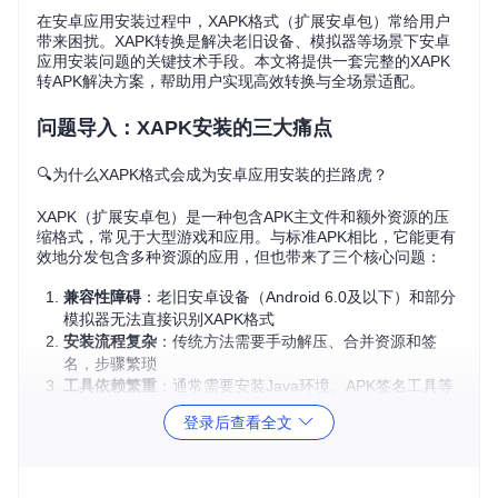
在安卓应用安装过程中，XAPK格式（扩展安卓包）常给用户
带来困扰。XAPK转换是解决老旧设备、模拟器等场景下安卓
应用安装问题的关键技术手段。本文将提供一套完整的XAPK
转APK解决方案，帮助用户实现高效转换与全场景适配。
问题导入：XAPK安装的三大痛点
🔍为什么XAPK格式会成为安卓应用安装的拦路虎？
XAPK（扩展安卓包）是一种包含APK主文件和额外资源的压
缩格式，常见于大型游戏和应用。与标准APK相比，它能更有
效地分发包含多种资源的应用，但也带来了三个核心问题：
兼容性障碍
：老旧安卓设备（Android 6.0及以下）和部分
模拟器无法直接识别XAPK格式
安装流程复杂
：传统方法需要手动解压、合并资源和签
名，步骤繁琐
工具依赖繁重
：通常需要安装Java环境、APK签名工具等
多个依赖组件
登录后查看全文
这些问题导致普通用户在面对XAPK文件时常常束手无策，无
法顺利安装所需应用。