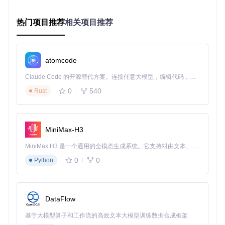
内置资源优先级处理机制，能够根据设备特性自动选择最优资
源组合。例如在DPI资源处理上，采用xxxhdpi > xxhdpi > xhd
pi > hdpi > mdpi的优先级顺序，确保生成的APK在各种设备上
热门项目推荐
相关项目推荐
都能完美展示。
跨平台兼容性
支持Windows、macOS和Linux三大操作系统，无论你使用何
atomcode
种电脑，都能获得一致的转换体验。
Claude Code 的开源替代方案。连接任意大模型，编辑代码，运行命令，自动验证 — 全自动执行。用 Rust 构建，极致性能。 ｜ An open-source alternative to Claude Code. Connect any LLM, edit code, run commands, and verify changes — autonomously. Built in Rust for speed. Get Started
💡核心价值：将原本需要专业知识的复杂转换过程简化为"一
0
540
Rust
键操作"，让普通用户也能享受专业级的XAPK转换服务。
实施指南：零基础也能上手的3步转换法
MiniMax-H3
3.1 环境准备：3分钟完成系统配置
MiniMax H3 是一个通用的全模态生成系统。它支持对由文本、图像、视频和音频组成的多模态上下文进行统一理解，并能生成分辨率高达 2K、时长可达 15 秒的带原生立体声音频的视频。得益于面向任务泛化的系统设计，H3 在预训练阶段就已具备广泛的多模态上下文理解与生成能力，能够出色地执行复杂的多模态指令。
🔍如何快速搭建转换所需的运行环境？
0
0
Python
⌨️
Windows系统
DataFlow
# 检查Python版本（需3.6以上）
python --version

基于大模型算子和工作流的高效文本大模型训练数据合成框架