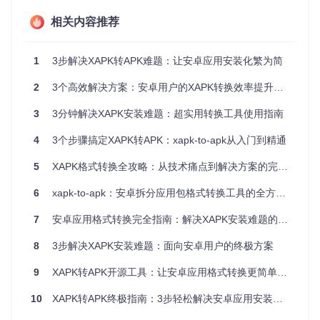
💡核心价值：通过自动化工具消除技术门槛，让任何用户都能
在3分钟内完成XAPK到APK的转换，解决95%以上的安卓应用
相关内容推荐
安装问题。
核心优势：为什么选择xapk-to-apk工具
1
3步解决XAPK转APK难题：让安卓应用安装化繁为简
2
3个高效解决方案：安卓用户的XAPK转换效率提升指南
🔍这款工具与传统转换方法相比有哪些突破？
3
3分钟解决XAPK安装难题：超实用转换工具使用指南
xapk-to-apk工具采用Python脚本实现，将复杂的转换流程自
动化，具有以下显著优势：
4
3个步骤搞定XAPK转APK：xapk-to-apk从入门到精通
零基础友好的设计理念
5
XAPK格式转换全攻略：从技术痛点到解决方案的完美蜕变
工具仅需Python 3.6+环境即可运行，无需额外安装其他依
赖，实现了真正的零配置使用。即使是没有技术背景的用户，
6
xapk-to-apk：安卓拆分应用包格式转换工具的全方位技术指南
也能通过简单的命令完成转换。
7
安卓应用格式转换完全指南：解决XAPK安装难题的实用方案
全自动化处理流程
8
3步解决XAPK安装难题：面向安卓用户的终极方案
工具集成了解压XAPK、合并资源、架构适配和自动签名等功
能，将传统需要手动操作的多个步骤压缩为单一命令，大幅提
9
XAPK转APK开源工具：让安卓应用格式转换更简单高效
升转换效率。
智能资源管理
10
XAPK转APK终极指南：3步轻松解决安卓应用安装难题