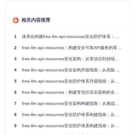
该实现未验证文件哈希值，无法确保传输内容未被篡改，可能
导致恶意代码注入或模型训练数据污染。
1.3 模型治理机制缺陷
相关内容推荐
模型列表依赖人工维护，存在不安全模型未及时下线风险；请
求频率等限制参数硬编码于代码，无法动态响应安全事件；缺
1
体系化构建free-llm-api-resources安全防护体系：从风险诊断到实战落地
乏模型安全评级体系，导致无法实施差异化访问控制策略。
2
free-llm-api-resources：构建安全可靠API服务的零信任实践指南
1.4 供应链安全新挑战
第三方依赖管理存在隐性风险：项目依赖的
requirements.t
3
free-llm-api-resources安全架构：从零信任到持续防御的实践指南
xt
中未指定包版本限制，可能引入含有安全漏洞的依赖更新；
缺乏依赖组件的定期安全扫描机制，无法及时发现组件漏洞。
4
free-llm-api-resources安全架构升级指南：从风险诊断到长效防护
二、防御蓝图：构建多层级安全防护体系
5
free-llm-api-resources安全防护体系升级指南：从威胁诊断到成熟度演进
6
free-llm-api-resources：构建零信任安全架构的全链路实践指南
2.1 凭证安全增强方案
实施密钥全生命周期管理，采用HashiCorp Vault或云厂商KM
7
free-llm-api-resources安全架构构建指南：从挑战到实践
S解决方案实现加密存储与动态获取。建立90天密钥自动轮换
机制，结合API提供商的密钥失效通知功能。按功能模块拆分A
8
free-llm-api-resources安全防护体系构建指南：从风险识别到防御落地
PI密钥，为不同服务配置最小权限令牌，实现权限的细粒度控
制。
9
free-llm-api-resources安全防护体系构建指南：从威胁识别到持续运营
安全实践清单
：