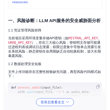
resources
一、风险诊断：LLM API服务的安全威胁面分析
1.1 凭证管理风险矩阵
当前项目采用环境变量存储API密钥（如
MISTRAL_API_KEY
、
GROQ_API_KEY
），存在三大核心风险：密钥明文存储可能通
过进程列表或调试日志泄露；权限过度集中导致单点泄露引发
全系统风险；静态密钥生命周期缺乏自动轮换机制，放大长期
暴露风险。
1.2 数据处理安全短板
文件上传功能存在完整性校验缺失问题，典型风险代码模式如
下：
def
process_audio
(
input_file
):

with
open
(input_file, 
"rb"
) 
as
 audio_data:

        response = requests.post(EXTERNAL_API, files={
"au
return
登录后查看全文