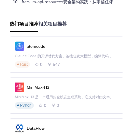
10
free-llm-api-resources安全架构实践：从零信任评估到自动化防御
✅ 迁移环境变量存储的密钥至专业密钥管理服务
✅ 实施基于角色的密钥权限分配
✅ 配置密钥使用审计日志
热门项目推荐
相关项目推荐
✅ 建立密钥泄露应急响应流程
2.2 数据安全防护架构
构建文件完整性校验机制，实现基于SHA-256的文件哈希验
atomcode
证，确保传输前后数据一致性。开发请求签名模块，为API请
求添加时间戳和HMAC签名参数，防止请求被篡改或重放。对
Claude Code 的开源替代方案。连接任意大模型，编辑代码，运行命令，自动验证 — 全自动执行。用 Rust 构建，极致性能。 ｜ An open-source alternative to Claude Code. Connect any LLM, edit code, run commands, and verify changes — autonomously. Built in Rust for speed. Get Started
API响应中的敏感字段实施自动脱敏处理，仅保留必要业务数
据。
0
547
Rust
安全实践清单
：
✅ 为所有文件上传功能添加哈希验证
MiniMax-H3
✅ 实现API请求签名与验证机制
✅ 配置敏感数据自动脱敏规则
MiniMax H3 是一个通用的全模态生成系统。它支持对由文本、图像、视频和音频组成的多模态上下文进行统一理解，并能生成分辨率高达 2K、时长可达 15 秒的带原生立体声音频的视频。得益于面向任务泛化的系统设计，H3 在预训练阶段就已具备广泛的多模态上下文理解与生成能力，能够出色地执行复杂的多模态指令。
✅ 建立数据传输加密标准
0
0
Python
2.3 模型安全治理框架
集成模型漏洞扫描工具，每周执行安全评级测试，建立自动化
安全评估流程。将限制参数迁移至分布式配置中心，实现请求
频率等限制的实时调整。建立模型调用基线，通过行为分析识
DataFlow