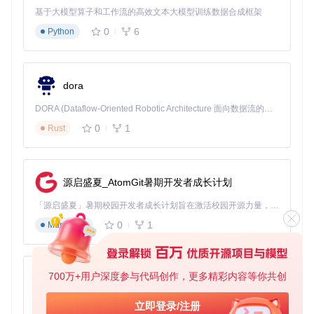
别异常请求模式并自动拦截。
基于大模型算子和工作流的高效文本大模型训练数据合成框架
安全实践清单
：
0
6
Python
✅ 开发模型安全评级标准
✅ 部署动态限流系统
✅ 建立异常请求检测规则
dora
✅ 实施模型访问审计机制
2.4 供应链安全防护策略
DORA (Dataflow-Oriented Robotic Architecture 面向数据流的机器人架构) 是为 AI 与具身智能机器人打造的高性能开发框架，以数据流范式重构开发逻辑，原生支持分布式部署与端边云协同 —— 无需复杂适配，即可实现一体端到端具身大小脑、VLA等模型部署，无缝衔接感知、推理、控制全链路，让 AI 能力与机器人动作深度融合。 依托 Rust 内核与零拷贝通信技术，它将具身大小脑、VLA等模型推理、多模态数据融合延迟压缩至微秒级，同时兼容 ROS2 生态与国产 AI 芯片，彻底降低具身智能机器人的开发门槛，让分布式部署下的 AI 赋能创新更高效、更灵活。
实施依赖版本锁定，在
requirements.txt
中明确指定各依赖
0
1
Rust
包的安全版本。配置依赖组件定期扫描机制，使用安全工具检
查已知漏洞。建立第三方组件准入评估流程，对新增依赖进行
安全审查。
源启盛夏_AtomGit暑期开发者成长计划
安全实践清单
：
「源启盛夏」暑期校园开发者成长计划旨在激活校园开源力量，通过积分激励、认证扶持、资源倾斜等形式，引导高校组织和开发者完成「入驻 — 建项目 — 做贡献 — 获认证 — 得资源」的完整闭环。无论你是想带领社团入驻平台的组织者，还是希望用代码贡献证明自己的开发者，都能在这里找到属于你的成长路径。
✅ 锁定依赖包版本号
0
1
Markdown
✅ 配置每周依赖安全扫描
✅ 建立依赖更新审批流程
✅ 维护安全依赖白名单
700万+用户深度参与代码创作，更多精彩内容等你共创
py-xiaozhi
三、实施路线：安全措施优先级矩阵
基于Python的Xiaozhi AI，适用于想要完整Xiaozhi体验而无需拥有专用硬件的用户。
立即登录/注册
3.1 高优先级行动项（高风险-低复杂度）