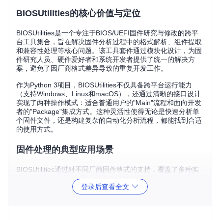
BIOSUtilities的核心价值与定位
BIOSUtilities是一个专注于BIOS/UEFI固件研究与修改的跨平
台工具集合，旨在解决固件分析过程中的格式解析、组件提取
和兼容性处理等核心问题。该工具套件通过模块化设计，为固
件研究人员、硬件爱好者和系统开发者提供了统一的解决方
案，避免了因厂商格式差异导致的重复开发工作。
作为Python 3项目，BIOSUtilities不仅具备跨平台运行能力
（支持Windows、Linux和macOS），还通过清晰的接口设计
实现了两种操作模式：适合普通用户的"Main"流程和面向开发
者的"Package"集成方式。这种灵活性使得无论是快速分析单
个固件文件，还是构建复杂的自动化分析流程，都能找到合适
的使用方式。
固件处理的典型应用场景
BIOSUtilities通过对不同厂商固件格式的支持，覆盖了多种实
际应用场景：
登录后查看全文
多厂商固件解析场景
PC制造商场景
：支持戴尔(Dell)PFS更新包、富士通(Fujits
u)SFX/UPC格式、索尼VAIO打包管理器等品牌专用格式