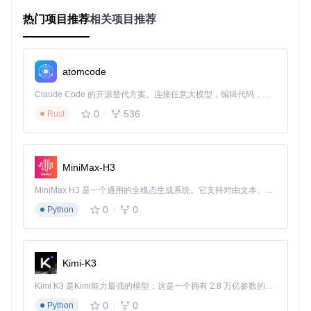
芯片厂商场景
：提供AMI BIOS Guard(PFAT)和UCP更新包
的完整解析方案
热门项目推荐
相关项目推荐
特殊设备场景
：针对苹果(Apple)EFI包、松下(Panasonic)B
IOS包等特殊格式提供专门处理
固件分析工作流场景
快速识别
：自动检测固件格式并选择合适解析器
atomcode
深度提取
：支持嵌套格式解析，如包含PFAT结构的UCP更
Claude Code 的开源替代方案。连接任意大模型，编辑代码，运行命令，自动验证 — 全自动执行。用 Rust 构建，极致性能。 ｜ An open-source alternative to Claude Code. Connect any LLM, edit code, run commands, and verify changes — autonomously. Built in Rust for speed. Get Started
新包
批量处理
：通过命令行参数实现多文件自动化处理
0
536
Rust
集成开发
：作为Python包导入，构建自定义分析流程
核心技术模块解析
MiniMax-H3
AMI BIOS Guard解析器：保护固件的深度提取
MiniMax H3 是一个通用的全模态生成系统。它支持对由文本、图像、视频和音频组成的多模态上下文进行统一理解，并能生成分辨率高达 2K、时长可达 15 秒的带原生立体声音频的视频。得益于面向任务泛化的系统设计，H3 在预训练阶段就已具备广泛的多模态上下文理解与生成能力，能够出色地执行复杂的多模态指令。
应用场景
：处理AMI主板的BIOS Guard保护镜像，提取SPI/BI
0
0
Python
OS/UEFI组件
实际问题
：AMI BIOS Guard(PFAT)格式采用特殊封装结构，
包含多个固件组件和可能的嵌套结构，手动解析效率低下且容
Kimi-K3
易出错。
Kimi K3 是Kimi能力最强的模型：这是一个拥有 2.8 万亿参数的混合专家（MoE）模型，具备原生视觉理解能力，并支持 100 万 token 的上下文窗口。
解决方案
：
0
0
Python