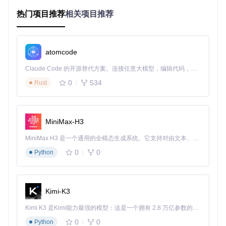
连接方式限制
：无论是USB还是蓝牙连接，PS3手柄都需要
热门项目推荐
相关项目推荐
特定的驱动支持才能与PC稳定通信。
揭秘DsHidMini的技术原理
atomcode
DsHidMini采用创新的用户模式驱动架构，在微软HID类驱动下
Claude Code 的开源替代方案。连接任意大模型，编辑代码，运行命令，自动验证 — 全自动执行。用 Rust 构建，极致性能。 ｜ An open-source alternative to Claude Code. Connect any LLM, edit code, run commands, and verify changes — autonomously. Built in Rust for speed. Get Started
方作为过滤器运行，巧妙地解决了PS3手柄的兼容性问题。它
就像一位精通多种语言的翻译官，能够将PS3手柄的指令准确
0
534
Rust
地转换为Windows系统可理解的语言。
核心技术架构
DsHidMini建立在微软驱动模块框架(DMF)之上，特别是DMF_
MiniMax-H3
VirtualHidMini模块提供了核心HID功能实现。这种模块化设计
不仅减少了代码冗余，还提高了开发效率和稳定性。驱动程序
MiniMax H3 是一个通用的全模态生成系统。它支持对由文本、图像、视频和音频组成的多模态上下文进行统一理解，并能生成分辨率高达 2K、时长可达 15 秒的带原生立体声音频的视频。得益于面向任务泛化的系统设计，H3 在预训练阶段就已具备广泛的多模态上下文理解与生成能力，能够出色地执行复杂的多模态指令。
通过JSON格式存储设备配置数据，确保了配置的持久化和跨
0
0
Python
会话一致性。
多模式HID设备仿真
DsHidMini支持多种HID设备仿真模式，以适应不同的游戏和应
Kimi-K3
用场景：
Kimi K3 是Kimi能力最强的模型：这是一个拥有 2.8 万亿参数的混合专家（MoE）模型，具备原生视觉理解能力，并支持 100 万 token 的上下文窗口。
标准游戏手柄模式
：完整支持DirectInput和Raw Input AP
0
0
Python