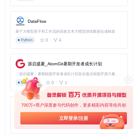
I，兼容传统PC游戏。
DualShock 4仿真技术
：为DS4Windows等现代配置工具提
供完美支持。
Xbox控制器仿真
：通过XInput协议实现与仅支持Xbox控制
DataFlow
器的现代游戏兼容。
六轴专用模式
：针对PCSX2、RPCS3等PlayStation模拟器
基于大模型算子和工作流的高效文本大模型训练数据合成框架
优化。
0
4
Python
DsHidMini的实施步骤
源启盛夏_AtomGit暑期开发者成长计划
环境准备与安装
「源启盛夏」暑期校园开发者成长计划旨在激活校园开源力量，通过积分激励、认证扶持、资源倾斜等形式，引导高校组织和开发者完成「入驻 — 建项目 — 做贡献 — 获认证 — 得资源」的完整闭环。无论你是想带领社团入驻平台的组织者，还是希望用代码贡献证明自己的开发者，都能在这里找到属于你的成长路径。
操作
0
1
预期结果
注意事项
Markdown
项
克隆
获取最新的D
git clone https://gitcod
项目
sHidMini源
e.com/gh_mirrors/ds/DsHid
700万+用户深度参与代码创作，更多精彩内容等你共创
Mini
代码
代码
py-xiaozhi
定位到驱动
进入
基于Python的Xiaozhi AI，适用于想要完整Xiaozhi体验而无需拥有专用硬件的用户。
确保路径正确，避免后续操作出
立即登录/注册
安装文件所
drive
错
0
1
r目录
Python
在位置
系统成功加
安装
右键点击dshidmini.inf文件选