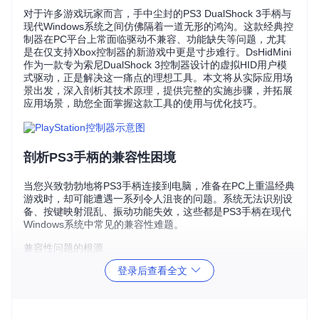
对于许多游戏玩家而言，手中尘封的PS3 DualShock 3手柄与
现代Windows系统之间仿佛隔着一道无形的鸿沟。这款经典控
制器在PC平台上常面临驱动不兼容、功能缺失等问题，尤其
是在仅支持Xbox控制器的新游戏中更是寸步难行。DsHidMini
作为一款专为索尼DualShock 3控制器设计的虚拟HID用户模
式驱动，正是解决这一痛点的理想工具。本文将从实际应用场
景出发，深入剖析其技术原理，提供完整的实施步骤，并拓展
应用场景，助您全面掌握这款工具的使用与优化技巧。
剖析PS3手柄的兼容性困境
当您兴致勃勃地将PS3手柄连接到电脑，准备在PC上重温经典
游戏时，却可能遭遇一系列令人沮丧的问题。系统无法识别设
备、按键映射混乱、振动功能失效，这些都是PS3手柄在现代
Windows系统中常见的兼容性难题。
兼容性问题的根源
驱动缺失
：Windows系统原生并不支持PS3手柄的HID协议
登录后查看全文
（Human Interface Device，人体接口设备协议），导致无
法正常识别和通信。
API差异
：现代游戏多采用Xbox控制器的XInput API，而PS
3手柄基于DirectInput API，两者之间存在协议差异。