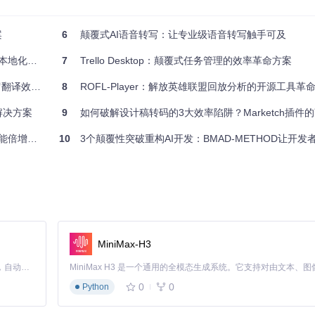
专职文档维护人员，按年均12万元薪资计算，年度节约成本达10万元。
导致的开发事故下降90%。当需要共享给外部团队时，工具支持的HTML在
案
6
颠覆式AI语音转写：让专业级语音转写触手可及
地化方案
7
Trello Desktop：颠覆式任务管理的效率革命方案
提升5倍
8
ROFL-Player：解放英雄联盟回放分析的开源工具革
解决方案
9
如何破解设计稿转码的3大效率陷阱？Marketch插件
倍增实践
10
3个颠覆性突破重构AI开发：BMAD-METHOD让开发者从工具使用者
MiniMax-H3
kdown/PDF/HTML格式，勾选需导出的表结构，点击"生成"按钮即可完
Claude Code 的开源替代方案。连接任意大模型，编辑代码，运行命令，自动验证 — 全自动执行。用 Rust 构建，极致性能。 ｜ An open-source alternative to Claude Code. Connect any LLM, edit code, run commands, and verify changes — autonomously. Built in Rust for speed. Get Started
的文档需求。
0
0
Python