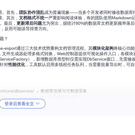
碍。首先，
团队协作混乱
成为普遍现象——当多个开发者同时修改数据库结构
障。其次，
文档格式不统一
严重影响阅读体验，有的团队使用Markdown
高。最后，
更新滞后问题
尤为突出，据统计80%的数据库文档更新频率落
考，反而可能误导排查方向。
难题？
ase-export通过三大技术优势重构文档管理流程。其
模块化架构
将核心功能
，文件生成器处理多格式转换，Web控制器提供可视化操作入口，各模块
viceFactory），新增数据库类型时仅需实现DbService接口，无需
。针对
性能优化
，工具默认启用多线程任务队列，当需要批量导出时，可自
/dbexport/core/dbservice/ → 数据库连接与元数据采集
export/core/filegeneration/ → 多格式文档生成
bexport/web/controller/ → Web交互与任务调度
登录后查看全文
间成本
方面，传统人工编写10张表的结构文档平均耗时4小时，而工具仅