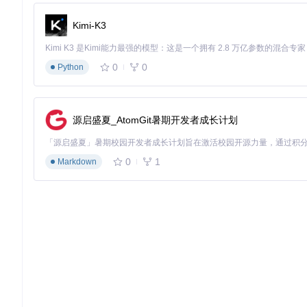
database-export作为一款专注于解决实际痛点的开源
型团队的快速部署，还是大型企业的定制化扩展，其模块化设计
革命，让团队专注于更有价值的核心开发工作。
Kimi-K3
0
0
Python
database-export
基于SpringBoot的开源数据库表结构导出word文档工具
项目地址：
https://gitcode.com/gh_mirrors/da/database-expo
源启盛夏_AtomGit暑期开发者成长计划
0
1
Markdown