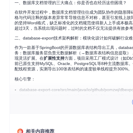
一、数据库文档管理的三大痛点：你是否也在经历这些困境？
在软件开发过程中，数据库文档管理往往成为团队协作的隐形障
格与代码注释的版本差异常常导致信息不对称，甚至引发线上故
的坚持Word格式，缺乏标准化的文档规范使得新人上手成本极
超过3天，当系统出现问题时，过时的文档不仅无法提供有效参
二、database-export技术架构解析：模块化设计如何破解行业
作为一款基于SpringBoot的开源数据库表结构导出工具，datab
务：数据库服务层负责元数据解析（→数据库表结构信息提取）
现灵活扩展。在
扩展性支持
方面，项目采用工厂模式设计（如DbSer
前已原生支持MySQL、Oracle、PostgreSQL等8种主流数据库
配线程资源，实测导出100张表结构的速度较单线程提升300%。
核心引擎：
database-export-core/src/main/java/io/github/pomzwj
database-export-core/src/main/java/io/github/pomzwj/db
database-export-web/src/main/java/io/github/pomzwj/d
三、价值量化：从耗时耗力到高效协同的转变
使用database-export后，团队文档管理效率实现质的飞跃。在
时
相关内容推荐