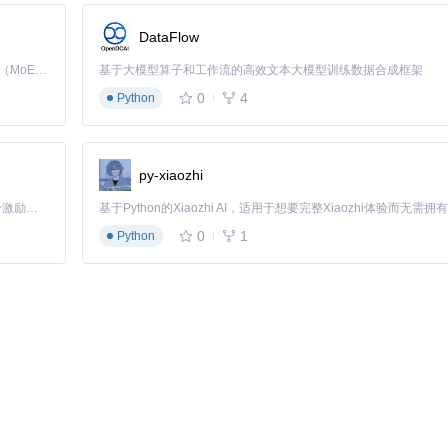
数据库表结构导出工具，通过技术创新将文档管理从繁琐的人工操作转变为自动化
与性能优化都能提供稳定可靠的支持。现在就加入开源社区，体验数据库
DataFlow
Kimi K3 是Kimi能力最强的模型：这是一个拥有 2.8 万亿参数的混合专家（MoE）模型，具备原生视觉理解能力，并支持 100 万 token 的上下文窗口。
基于大模型算子和工作流的高效文本大模型训练数据合成框架
0
4
Python
rt
py-xiaozhi
「源启盛夏」暑期校园开发者成长计划旨在激活校园开源力量，通过积分激励、认证扶持、资源倾斜等形式，引导高校组织和开发者完成「入驻 — 建项目 — 做贡献 — 获认证 — 得资源」的完整闭环。无论你是想带领社团入驻平台的组织者，还是希望用代码贡献证明自己的开发者，都能在这里找到属于你的成长路径。
0
1
Python