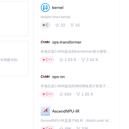
流程。无论是中小
文档管理的效率
kernel
deepin linux kernel
33
16
C
下载源代码
ops-transformer
本项目是CANN提供的transformer类大模型算子库，实现网络在NPU上加速计算。
1.03 K
2.42 K
C++
基于Python的Xiaozhi AI，适用于想要完整Xiaozhi体验而无需拥有专用硬件的用户。
ops-nn
本项目是CANN提供的神经网络类计算算子库，实现网络在NPU上加速计算。
834
1.65 K
C++
AscendNPU-IR
AscendNPU-IR是基于MLIR（Multi-Level Intermediate Representation）构建的，面向昇腾亲和算子编译时使用的中间表示，提供昇腾完备表达能力，通过编译优化提升昇腾AI处理器计算效率，支持通过生态框架使能昇腾AI处理器与深度调优
496
336
C++