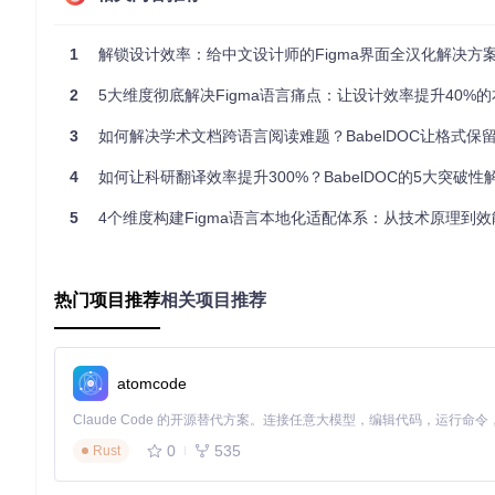
置与导出，效率提升800%。
人力成本
上，中小型团队可减少一名
度，文档准确率从人工维护的75%提升至99.9%，因文档错误
图3）可实现文档秒级共享，避免文件传输带来的版本混乱。
1
解锁设计效率：给中文设计师的Figma界面全汉化解决方
2
5大维度彻底解决Figma语言痛点：让设计效率提升40%的本
四、开源数据库文档生成实践：5分钟快速上手指南
3
如何解决学术文档跨语言阅读难题？BabelDOC让格式保留翻译效率
1. 环境准备
# 克隆项目仓库
4
如何让科研翻译效率提升300%？BabelDOC的5大突破性
git 
clone
# 编译打包（跳过测试以加速构建）
5
4个维度构建Figma语言本地化适配体系：从技术原理到效能
mvn clean package -Dmaven.test.skip=
true
2. 启动服务
# 运行Web应用
热门项目推荐
相关项目推荐
# 默认端口9999，浏览器访问http://localhost:9999
3. 多格式数据字典导出
atomcode
在Web界面配置数据库连接后，通过"导出类型"选择Word/Mar
持自定义列名显示（如是否包含主键、默认值），满足不同场景
0
535
Rust
五、结语：重新定义数据库文档管理流程