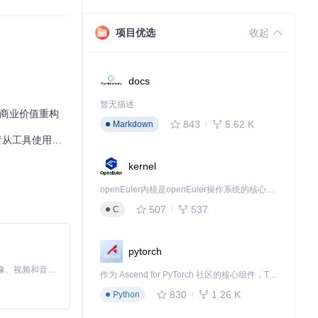
在
质量提升
维
线预览功能（如
项目优选
收起
docs
命
暂无描述
的商业价值重构
843
5.62 K
Markdown
升级为团队指挥家
kernel
openEuler内核是openEuler操作系统的核心，既是系统性能与稳定性的基石，也是连接处理器、设备与服务的桥梁。
507
537
C
pytorch
成文档创建。工具支
MiniMax H3 是一个通用的全模态生成系统。它支持对由文本、图像、视频和音频组成的多模态上下文进行统一理解，并能生成分辨率高达 2K、时长可达 15 秒的带原生立体声音频的视频。得益于面向任务泛化的系统设计，H3 在预训练阶段就已具备广泛的多模态上下文理解与生成能力，能够出色地执行复杂的多模态指令。
作为 Ascend for PyTorch 社区的核心组件，TorchNPU 是昇腾专为 PyTorch 打造的深度学习适配插件，使 PyTorch 框架能够直接调用昇腾 NPU，为开发者提供昇腾 AI 处理器的超强算力。
830
1.26 K
Python