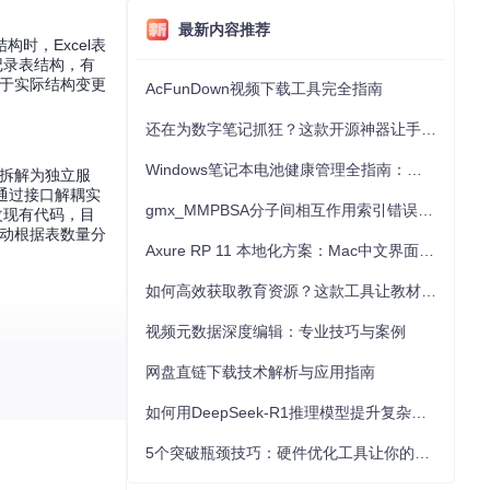
最新内容推荐
时，Excel表
记录表结构，有
后于实际结构变更
AcFunDown视频下载工具完全指南
还在为数字笔记抓狂？这款开源神器让手写批注效率提升300%
Windows笔记本电池健康管理全指南：从根源解决电池损耗问题
拆解为独立服
通过接口解耦实
gmx_MMPBSA分子间相互作用索引错误的深度诊断与解决
修改现有代码，目
动根据表数量分
Axure RP 11 本地化方案：Mac中文界面优化与原型设计工具汉化全指南
如何高效获取教育资源？这款工具让教材下载效率提升80%
视频元数据深度编辑：专业技巧与案例
网盘直链下载技术解析与应用指南
如何用DeepSeek-R1推理模型提升复杂任务解决能力：完整指南
5个突破瓶颈技巧：硬件优化工具让你的电脑性能提升30%
需3分钟完成配