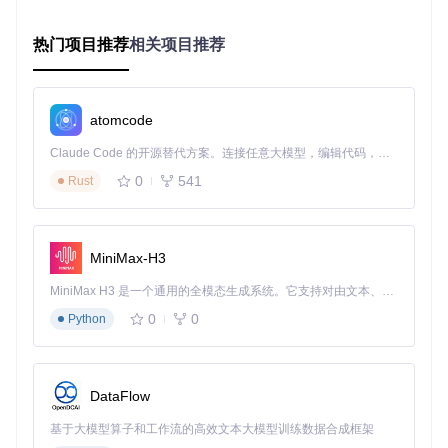
💡
实用小贴士
：商业用途前请确保获得相关肖像权授权，遵守
内容创作的法律法规。
热门项目推荐
相关项目推荐
📝 零基础操作指南：从安装到输出的完整流程
准备工作
atomcode
环境要求
：已安装ComfyUI主程序及Python 3.8+环境
安装步骤
：
Claude Code 的开源替代方案。连接任意大模型，编辑代码，运行命令，自动验证 — 全自动执行。用 Rust 构建，极致性能。 ｜ An open-source alternative to Claude Code. Connect any LLM, edit code, run commands, and verify changes — autonomously. Built in Rust for speed. Get Started
切换到ComfyUI自定义节点目录
0
541
Rust
执行克隆命令：
git clone https://gitcode.com/
gh_mirrors/co/ComfyUI-ReActor
运行安装脚本：
python install.py
核心操作流程
MiniMax-H3
添加ReActor节点
MiniMax H3 是一个通用的全模态生成系统。它支持对由文本、图像、视频和音频组成的多模态上下文进行统一理解，并能生成分辨率高达 2K、时长可达 15 秒的带原生立体声音频的视频。得益于面向任务泛化的系统设计，H3 在预训练阶段就已具备广泛的多模态上下文理解与生成能力，能够出色地执行复杂的多模态指令。
在ComfyUI节点面板中找到"ReActor"分类
0
0
Python
将"FaceSwap"节点拖拽到工作画布
配置关键参数
DataFlow
源面部图像：上传包含目标面部的图片
目标图像：上传需要替换面部的图片
基于大模型算子和工作流的高效文本大模型训练数据合成框架
面部融合强度：建议初始值设为0.7（范围0-1）