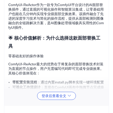
ComfyUI-ReActor作为一款专为ComfyUI平台设计的AI面部替
换插件，通过直观的可视化操作和智能算法集成，让零基础用
户也能在几分钟内实现专业级面部交换效果。该插件融合了先
进的深度学习技术与简化的操作流程，提供从面部检测到图像
融合的全链路解决方案，是AI图像处理领域极具实用性的Com
fyUI插件。
🌟 核心价值解析：为什么选择这款面部替换工
具
零基础友好的操作体验
ComfyUI-ReActor最大的优势在于将复杂的面部替换技术封装
为直观的节点操作，用户无需编写代码即可完成专业级效果。
其核心价值体现在：
零配置安装流程
：通过内置install.py脚本实现一键环境配置
可视化工作流设计
：直接在ComfyUI画布中拖拽节点完成操
作
登录后查看全文
智能参数调节
：自动优化面部匹配度和融合效果的核心参数
技术实力优势对比
技术指标
传统换脸工具
ComfyUI-ReActor