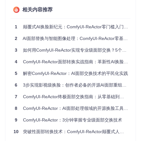
处理速度
提升3-5倍
常规速度
相关内容推荐
命令行或复杂参数
操作复杂度
可视化节点操作
配置
面部识别准
1
颠覆式AI换脸新纪元：ComfyUI-ReActor零门槛入门指南
98%+
85-95%
确率
2
AI面部替换与智能图像处理：ComfyUI-ReActor零基础入门指南
边缘融合自
高（基于深度学习
中等（传统图像算
然度
模型）
法）
3
如何用ComfyUI-ReActor实现专业级面部交换？5个核心功能+3大应用场景全解析
💡
实用小贴士
：对于初次接触AI换脸技术的用户，建议先通过
4
ComfyUI-ReActor面部转换实战指南：革新性AI换脸技术全解析
默认参数完成基础操作，熟悉流程后再尝试自定义调节。
5
解密ComfyUI-ReActor：AI面部交换技术的平民化实践
🔍 应用场景全解析：从创意到专业的多元用途
6
3步实现影视级换脸：创作者必备的开源AI面部重组工具指南
创意内容制作场景
短视频创作
：快速制作趣味换脸内容，提升社交媒体互动率
7
ComfyUI-ReActor终极面部交换指南：从零基础到专业应用的全面实践
数字艺术创作
：融合不同面部特征，生成独特艺术形象
8
虚拟角色设计
ComfyUI-ReActor：AI面部处理领域的开源换脸工具革新
：为游戏或动画项目创建多样化面部形象
专业应用领域
影视后期辅助
：低成本实现特定镜头的面部替换需求
9
ComfyUI-ReActor：3分钟掌握专业级面部交换技术
教育培训演示
：直观展示面部识别技术原理与应用
10
突破性面部转换技术：ComfyUI-ReActor颠覆式人脸交换解决方案
内容审核测试
：评估平台对换脸内容的检测能力