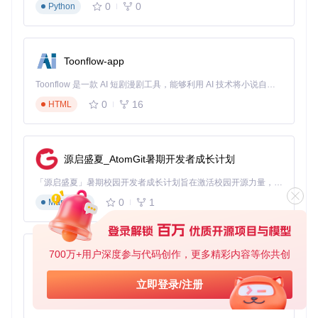
下载
0
0
Python
转换过程中，进度条会实时显示处理状态，大型文件也不会出
现界面卡顿。测试显示，一个50MB的FLAC音频文件转MP3只
需15秒左右，速度远超同类工具。
Toonflow-app
Toonflow 是一款 AI 短剧漫剧工具，能够利用 AI 技术将小说自动转化为剧本，并结合 AI 生成的图片和视频，实现高效的短剧创作。借助 Toonflow，可以轻松完成从文字到影像的全流程，让短剧制作变得更加智能与便捷。
VERT转换界面展示了多文件同时处理的场景，每个文件独立
0
16
HTML
显示转换状态和操作选项
四大使用场景：VERT如何解决你的实际问题
摄影师的格式转换助手
源启盛夏_AtomGit暑期开发者成长计划
专业摄影师小张经常需要处理RAW格式照片，但客户往往要求
JPG格式。使用VERT后，他可以：
「源启盛夏」暑期校园开发者成长计划旨在激活校园开源力量，通过积分激励、认证扶持、资源倾斜等形式，引导高校组织和开发者完成「入驻 — 建项目 — 做贡献 — 获认证 — 得资源」的完整闭环。无论你是想带领社团入驻平台的组织者，还是希望用代码贡献证明自己的开发者，都能在这里找到属于你的成长路径。
0
1
Markdown
批量导入CR2/NEF格式的RAW文件
统一设置输出为JPG格式，质量85%
一键转换并打包下载，省去了打开专业软件的麻烦
700万+用户深度参与代码创作，更多精彩内容等你共创
AionUi
"以前用在线工具转换20张照片要等半小时，现在用VERT在本
地处理，同样的文件5分钟就完成了，而且画质损失更小。"小
免费、本地、开源的 24/7 全天候 Cowork 应用，以及适用于 Gemini CLI、Claude Code、Codex、OpenCode、Qwen Code、Goose CLI、Auggie 等的 OpenClaw | 🌟 喜欢就点star吧
立即登录/注册
张分享道。
0
6
TypeScript
留学生的文档处理利器