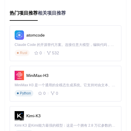
批量添加
：按住Ctrl键选择多个文件一次性添加
热门项目推荐
相关项目推荐
添加完成后，每个文件会以独立卡片形式显示，包含预览图、
文件名和当前格式信息。对于图片文件，VERT会自动生成缩
略图，方便用户确认文件内容。
💡
第二步：设置输出格式与参数
atomcode
在每个文件卡片的下拉菜单中选择目标格式。VERT针对不同
类型文件提供了优化选项：
Claude Code 的开源替代方案。连接任意大模型，编辑代码，运行命令，自动验证 — 全自动执行。用 Rust 构建，极致性能。 ｜ An open-source alternative to Claude Code. Connect any LLM, edit code, run commands, and verify changes — autonomously. Built in Rust for speed. Get Started
0
532
Rust
图像转换
：可选择质量、尺寸和压缩级别
音频转换
：可调整比特率、采样率和声道数
文档转换
：支持保留原格式排版或优化可读性
视频转换
：可选择分辨率、帧率和编码方式
MiniMax-H3
对于批量转换需求，可以使用顶部的"Set all to"功能统一设置
MiniMax H3 是一个通用的全模态生成系统。它支持对由文本、图像、视频和音频组成的多模态上下文进行统一理解，并能生成分辨率高达 2K、时长可达 15 秒的带原生立体声音频的视频。得益于面向任务泛化的系统设计，H3 在预训练阶段就已具备广泛的多模态上下文理解与生成能力，能够出色地执行复杂的多模态指令。
格式，大幅提升效率。
0
0
Python
💡
第三步：开始转换与下载结果
完成设置后，你可以：
点击单个文件卡片上的转换按钮单独处理
Kimi-K3
使用顶部的"Convert all"按钮批量转换所有文件
转换完成后，可选择单个下载或"Download all as .zip"打包
Kimi K3 是Kimi能力最强的模型：这是一个拥有 2.8 万亿参数的混合专家（MoE）模型，具备原生视觉理解能力，并支持 100 万 token 的上下文窗口。