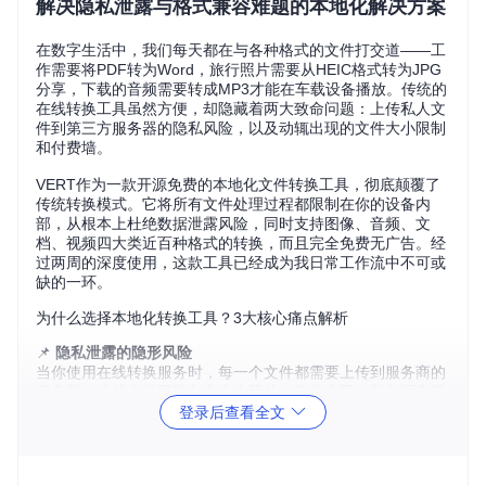
解决隐私泄露与格式兼容难题的本地化解决方案
在数字生活中，我们每天都在与各种格式的文件打交道——工
作需要将PDF转为Word，旅行照片需要从HEIC格式转为JPG
分享，下载的音频需要转成MP3才能在车载设备播放。传统的
在线转换工具虽然方便，却隐藏着两大致命问题：上传私人文
件到第三方服务器的隐私风险，以及动辄出现的文件大小限制
和付费墙。
VERT作为一款开源免费的本地化文件转换工具，彻底颠覆了
传统转换模式。它将所有文件处理过程都限制在你的设备内
部，从根本上杜绝数据泄露风险，同时支持图像、音频、文
档、视频四大类近百种格式的转换，而且完全免费无广告。经
过两周的深度使用，这款工具已经成为我日常工作流中不可或
缺的一环。
为什么选择本地化转换工具？3大核心痛点解析
📌
隐私泄露的隐形风险
当你使用在线转换服务时，每一个文件都需要上传到服务商的
服务器。这些文件可能包含个人照片、商业合同、财务报表等
敏感信息。2023年某知名转换网站就曾发生过300万用户文件
登录后查看全文
泄露事件，包括护照扫描件和医疗记录。VERT的本地化处理
方式让文件永远不会离开你的设备，从源头解决了这个问题。