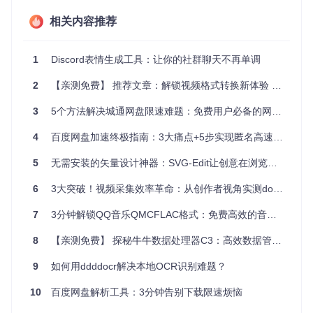
📌
格式转换的兼容性噩梦
苹果用户一定遇到过HEIC格式照片在Windows电脑上无法打
相关内容推荐
开的尴尬；音频爱好者常常需要在FLAC、AAC、MP3等格式
间反复转换；学生党则经常为PDF与Word的格式转换头疼。
传统工具要么支持格式有限，要么转换质量堪忧，而VERT支
1
Discord表情生成工具：让你的社群聊天不再单调
持的格式覆盖了日常使用的95%以上场景。
2
【亲测免费】 推荐文章：解锁视频格式转换新体验 —— EV4转MP4一键神器
📌
付费陷阱与功能限制
大多数在线转换工具都标榜"免费"，但实际使用时会发现各种
3
5个方法解决城通网盘限速难题：免费用户必备的网盘提速工具
限制：单文件大小不能超过200MB、每月只能转换10个文
件、高清转换需要付费订阅。VERT不仅完全免费，还没有任
4
百度网盘加速终极指南：3大痛点+5步实现匿名高速下载
何功能限制，真正做到了"一次使用，终身受益"。
5
无需安装的矢量设计神器：SVG-Edit让创意在浏览器中绽放
VERT主页面清晰展示了四大类支持的文件格式，包括图像、
6
3大突破！视频采集效率革命：从创作者视角实测douyin-downloader
音频、文档和视频，让用户一目了然了解平台能力
7
3分钟解锁QQ音乐QMCFLAC格式：免费高效的音频转换神器，让音乐播放自由无阻！
三步完成文件转换：从新手到专家的极简流程
8
【亲测免费】 探秘牛牛数据处理器C3：高效数据管理的得力助手
💡
第一步：添加文件（3种便捷方式）
VERT提供了三种添加文件的方式，满足不同使用习惯：
9
如何用ddddocr解决本地OCR识别难题？
拖放上传
：直接将文件从文件夹拖到"Drop or click to conve
10
百度网盘解析工具：3分钟告别下载限速烦恼
rt"区域
点击选择
：点击上传区域后通过系统文件选择器选择文件