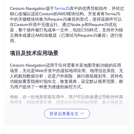
Cesium-Navigation源于
TerriaJS
库中的优秀导航组件，并经过
精心改编以适应Cesium的AMD模块结构。开发者将TerriaJS
中的关键模块转换为RequireJS兼容的形式，使得该插件可以
在Cesium环境中无缝运行。通过Node.js和RequireJS优化
器，整个插件被打包成单一文件，包括CSS样式，支持作为独
立脚本或通过AMD加载器（已测试与RequireJS兼容）进行使
用。
项目及技术应用场景
Cesium-Navigation适用于任何需要丰富地图导航功能的应用
场景，无论是Web开发中的虚拟地球应用、地理信息系统、无
人机航拍数据分析，还是户外探险、旅行路线规划等。其特色
功能如重置指南针指向北，恢复视角，设定默认视界范围，都
为用户提供了一种更为便捷的操控方式。
例如，在一款地形探索应用中，用户可以快速通过导航控件调
整视角，精确测量距离，或是轻松回到初始视图，极大地提高
了用户体验和效率。
登录后查看全文
项目特点
兼容性强
：针对Cesium的AMD模块体系进行了深度适