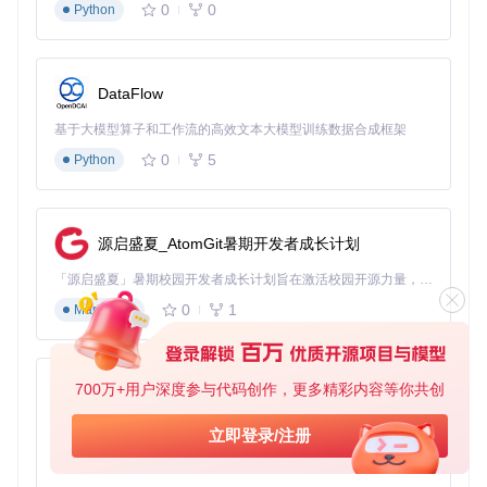
0
0
Python
DataFlow
基于大模型算子和工作流的高效文本大模型训练数据合成框架
0
5
Python
源启盛夏_AtomGit暑期开发者成长计划
「源启盛夏」暑期校园开发者成长计划旨在激活校园开源力量，通过积分激励、认证扶持、资源倾斜等形式，引导高校组织和开发者完成「入驻 — 建项目 — 做贡献 — 获认证 — 得资源」的完整闭环。无论你是想带领社团入驻平台的组织者，还是希望用代码贡献证明自己的开发者，都能在这里找到属于你的成长路径。
0
1
Markdown
700万+用户深度参与代码创作，更多精彩内容等你共创
py-xiaozhi
基于Python的Xiaozhi AI，适用于想要完整Xiaozhi体验而无需拥有专用硬件的用户。
立即登录/注册
0
1
Python