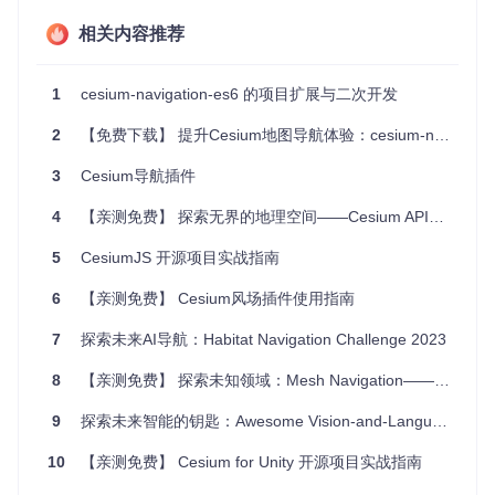
配，可直接与Cesium集成，同时也支持非AMD环境下的
相关内容推荐
使用。
功能丰富
：提供指南针、缩放工具和距离标尺，满足各种
导航需求。
1
cesium-navigation-es6 的项目扩展与二次开发
易于定制
：可以通过配置选项自由开启或关闭特定功能，
如compass、zoom controls和distance legend，满足个性
2
【免费下载】 提升Cesium地图导航体验：cesium-navigation插件推荐
化需求。
资源管理
：提供destroy方法释放资源，保持应用高效运
3
Cesium导航插件
行。
4
灵活锁屏
【亲测免费】 探索无界的地理空间——Cesium API文档离线版解读
：支持锁定导航控件，提高用户专注度。
此外，项目还提供了详细的示例代码和DEMO，便于开发者快
5
CesiumJS 开源项目实战指南
速上手和调试。
6
【亲测免费】 Cesium风场插件使用指南
想要亲身体验Cesium-Navigation带来的便利吗？访问
Demo页
面
，开始你的地图导航之旅吧！
7
探索未来AI导航：Habitat Navigation Challenge 2023
最后，该项目遵循Cesium和TerriaJS的开源协议，你可以自由
8
【亲测免费】 探索未知领域：Mesh Navigation——高效机器人导航解决方案
地使用、修改和分享，为你的项目增添无限可能！赶紧行动起
来，让Cesium-Navigation成为你地图应用的新亮点！
9
探索未来智能的钥匙：Awesome Vision-and-Language Navigation
10
【亲测免费】 Cesium for Unity 开源项目实战指南