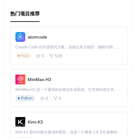
热门项目推荐
atomcode
Claude Code 的开源替代方案。连接任意大模型，编辑代码，运行命令，自动验证 — 全自动执行。用 Rust 构建，极致性能。 ｜ An open-source alternative to Claude Code. Connect any LLM, edit code, run commands, and verify changes — autonomously. Built in Rust for speed. Get Started
0
539
Rust
MiniMax-H3
MiniMax H3 是一个通用的全模态生成系统。它支持对由文本、图像、视频和音频组成的多模态上下文进行统一理解，并能生成分辨率高达 2K、时长可达 15 秒的带原生立体声音频的视频。得益于面向任务泛化的系统设计，H3 在预训练阶段就已具备广泛的多模态上下文理解与生成能力，能够出色地执行复杂的多模态指令。
0
0
Python
Kimi-K3
Kimi K3 是Kimi能力最强的模型：这是一个拥有 2.8 万亿参数的混合专家（MoE）模型，具备原生视觉理解能力，并支持 100 万 token 的上下文窗口。