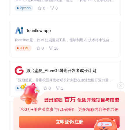
Kimi K3 是Kimi能力最强的模型：这是一个拥有 2.8 万亿参数的混合专家（MoE）模型，具备原生视觉理解能力，并支持 100 万 token 的上下文窗口。
值
0
0
Python
精准治疗
：「ShowdownEdits」模块（AutoLegalityMod/
Plugins/）根据官方规则库自动调整个体值、技能和道具
健康证明
：生成完整的合法性报告，确保宝可梦在任何游
戏场景中都能正常使用
Toonflow-app
这种"诊断-修复-验证"的工作流，借鉴了医疗行业的标准化流
Toonflow 是一款 AI 短剧漫剧工具，能够利用 AI 技术将小说自动转化为剧本，并结合 AI 生成的图片和视频，实现高效的短剧创作。借助 Toonflow，可以轻松完成从文字到影像的全流程，让短剧制作变得更加智能与便捷。
程，既保证了处理速度，又确保了结果的准确性。
0
16
HTML
如何用AutoLegalityMod实现零基础宝可梦数据
处理
源启盛夏_AtomGit暑期开发者成长计划
基础版：3步极速配置指南
「源启盛夏」暑期校园开发者成长计划旨在激活校园开源力量，通过积分激励、认证扶持、资源倾斜等形式，引导高校组织和开发者完成「入驻 — 建项目 — 做贡献 — 获认证 — 得资源」的完整闭环。无论你是想带领社团入驻平台的组织者，还是希望用代码贡献证明自己的开发者，都能在这里找到属于你的成长路径。
🔍
第一步：获取项目代码
0
1
Markdown
在命令行中执行以下命令：
700万+用户深度参与代码创作，更多精彩内容等你共创
AionUi
✅
第二步：编译插件
免费、本地、开源的 24/7 全天候 Cowork 应用，以及适用于 Gemini CLI、Claude Code、Codex、OpenCode、Qwen Code、Goose CLI、Auggie 等的 OpenClaw | 🌟 喜欢就点star吧
立即登录/注册
使用Visual Studio打开解决方案文件「PKHeX-Plugins.sl
0
6
TypeScript