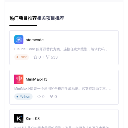
方案：AutoLegalityMod的智能解决方案
✅
自动合法性修复引擎
：深度分析宝可梦生成历史、技能学习
记录等关键信息，瞬间修正所有技术问题
热门项目推荐
相关项目推荐
✅
批量数据处理中心
：同时处理整个盒子的宝可梦数据，保持
原有属性的基础上优化技能和道具组合
✅
Showdown对战平台集成
：直接导入对战队伍配置，自动
解析并生成合法宝可梦
atomcode
价值：从技术困扰到游戏乐趣的转变
Claude Code 的开源替代方案。连接任意大模型，编辑代码，运行命令，自动验证 — 全自动执行。用 Rust 构建，极致性能。 ｜ An open-source alternative to Claude Code. Connect any LLM, edit code, run commands, and verify changes — autonomously. Built in Rust for speed. Get Started
使用AutoLegalityMod后，玩家平均节省80%的数据处理时
0
533
Rust
间，将精力完全集中在策略制定和游戏乐趣上。无论是比赛准
备、收藏整理还是对战练习，都能享受到零门槛的自动化服
务。
MiniMax-H3
功能背后的秘密：AutoLegalityMod工作原理解
MiniMax H3 是一个通用的全模态生成系统。它支持对由文本、图像、视频和音频组成的多模态上下文进行统一理解，并能生成分辨率高达 2K、时长可达 15 秒的带原生立体声音频的视频。得益于面向任务泛化的系统设计，H3 在预训练阶段就已具备广泛的多模态上下文理解与生成能力，能够出色地执行复杂的多模态指令。
析
0
0
Python
AutoLegalityMod就像一位"宝可梦数据医生"，通过三个步骤完
成合法性诊断与修复：
Kimi-K3
全面体检
：「Legalizer」模块（AutoLegalityMod/Plugin
s/）扫描宝可梦的60+项属性，识别不符合游戏规则的异常