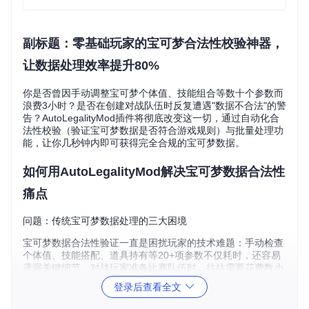
副标题：零基础玩家的宝可梦合法性校验神器，
让数据处理效率提升80%
你是否曾因手动调整宝可梦个体值、技能组合等数十个参数而
浪费3小时？是否在创建对战队伍时反复遭遇"数据不合法"的警
告？AutoLegalityMod插件将彻底改变这一切，通过自动化合
法性校验（验证宝可梦数据是否符合游戏规则）与批量处理功
能，让你几秒钟内即可获得完全合规的宝可梦数据。
如何用AutoLegalityMod解决宝可梦数据合法性
痛点
问题：传统宝可梦数据处理的三大困境
宝可梦数据合法性验证一直是困扰玩家的技术难题：手动检查
个体值、技能搭配、道具持有等20+项参数不仅耗时，还容易
遗漏关键细节。对战玩家准备比赛队伍时，往往需要花费数小
时调整数据；收集爱好者整理盒子时，面对上百只宝可梦更是
登录后查看全文
无从下手。