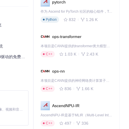
pytorch
作为 Ascend for PyTorch 社区的核心组件，TorchNPU 是昇腾专为 PyTorch 打造的深度学习适配插件，使 PyTorch 框架能够直接调用昇腾 NPU，为开发者提供昇腾 AI 处理器的超强算力。
832
1.26 K
Python
统
ops-transformer
统
本项目是CANN提供的transformer类大模型算子库，实现网络在NPU上加速计算。
1.03 K
2.43 K
C++
的免费仓库管理系统
ops-nn
本项目是CANN提供的神经网络类计算算子库，实现网络在NPU上加速计算。
836
1.66 K
C++
AscendNPU-IR
MiniMax H3 是一个通用的全模态生成系统。它支持对由文本、图像、视频和音频组成的多模态上下文进行统一理解，并能生成分辨率高达 2K、时长可达 15 秒的带原生立体声音频的视频。得益于面向任务泛化的系统设计，H3 在预训练阶段就已具备广泛的多模态上下文理解与生成能力，能够出色地执行复杂的多模态指令。
AscendNPU-IR是基于MLIR（Multi-Level Intermediate Representation）构建的，面向昇腾亲和算子编译时使用的中间表示，提供昇腾完备表达能力，通过编译优化提升昇腾AI处理器计算效率，支持通过生态框架使能昇腾AI处理器与深度调优
497
336
C++