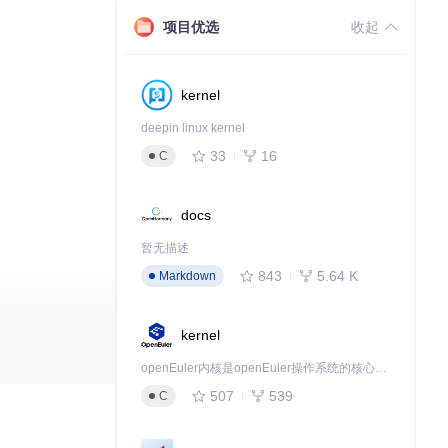
项目优选
收起
kernel
deepin linux kernel
33
16
C
docs
暂无描述
843
5.64 K
Markdown
kernel
openEuler内核是openEuler操作系统的核心，既是系统性能与稳定性的基石，也是连接处理器、设备与服务的桥梁。
507
539
C
您的理想网站吧！