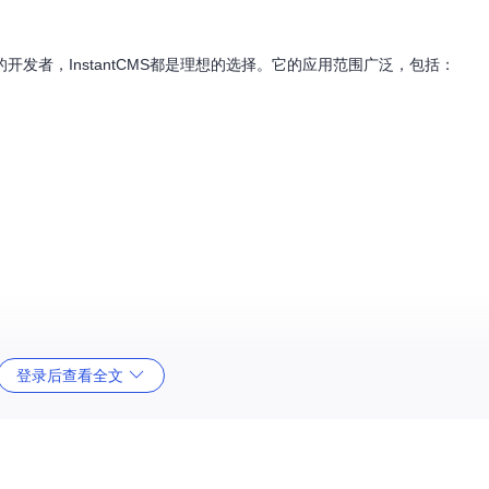
发者，InstantCMS都是理想的选择。它的应用范围广泛，包括：
登录后查看全文
验，并查阅详细的
安装指南
。现在就加入InstantCMS的大家庭，打造