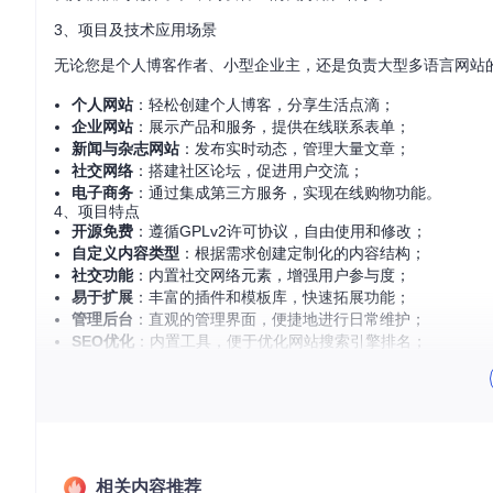
3、项目及技术应用场景
无论您是个人博客作者、小型企业主，还是负责大型多语言网站的开
个人网站
：轻松创建个人博客，分享生活点滴；
企业网站
：展示产品和服务，提供在线联系表单；
新闻与杂志网站
：发布实时动态，管理大量文章；
社交网络
：搭建社区论坛，促进用户交流；
电子商务
：通过集成第三方服务，实现在线购物功能。
4、项目特点
开源免费
：遵循GPLv2许可协议，自由使用和修改；
自定义内容类型
：根据需求创建定制化的内容结构；
社交功能
：内置社交网络元素，增强用户参与度；
易于扩展
：丰富的插件和模板库，快速拓展功能；
管理后台
：直观的管理界面，便捷地进行日常维护；
SEO优化
：内置工具，便于优化网站搜索引擎排名；
响应式设计
：适配各类设备，保证跨屏浏览体验；
多语言支持
： CMS界面支持多语言，满足国际化需求；
用户管理
：轻松管理用户账户，设置权限和角色；
自动更新
：简单的核心更新机制，保持系统最新状态。
为了更深入地了解InstantCMS，您可以访问
官方演示站点
亲身体
相关内容推荐