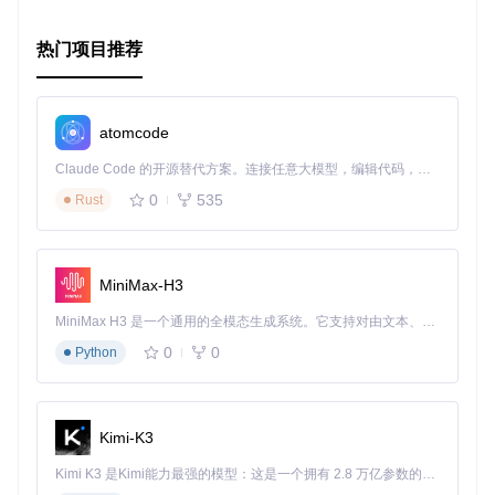
热门项目推荐
atomcode
Claude Code 的开源替代方案。连接任意大模型，编辑代码，运行命令，自动验证 — 全自动执行。用 Rust 构建，极致性能。 ｜ An open-source alternative to Claude Code. Connect any LLM, edit code, run commands, and verify changes — autonomously. Built in Rust for speed. Get Started
0
535
Rust
MiniMax-H3
MiniMax H3 是一个通用的全模态生成系统。它支持对由文本、图像、视频和音频组成的多模态上下文进行统一理解，并能生成分辨率高达 2K、时长可达 15 秒的带原生立体声音频的视频。得益于面向任务泛化的系统设计，H3 在预训练阶段就已具备广泛的多模态上下文理解与生成能力，能够出色地执行复杂的多模态指令。
0
0
Python
Kimi-K3
Kimi K3 是Kimi能力最强的模型：这是一个拥有 2.8 万亿参数的混合专家（MoE）模型，具备原生视觉理解能力，并支持 100 万 token 的上下文窗口。