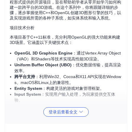
程形式提供的开源项目，旨在帮助初学者从零开始学习如何构
建一款跨平台的3D游戏。在这个系列中，你将跟随详细的步
骤，逐步掌握使用C++和OpenGL创建3D图形引擎的技巧，以
及实现游戏所需的各种子系统，如实体系统和输入系统。
项目技术分析
本项目基于C++11标准，充分利用OpenGL的强大功能来构建
3D场景。它涵盖以下关键技术点：
OpenGL 3D Graphics Engine
：通过Vertex Array Object
（VAO）和Shaders等技术实现高性能3D渲染。
Uniform Buffer Object (UBO)
：优化数据传输，提高渲染
效率。
跨平台支持
：利用Win32、Cocoa和X11 API实现在Window
s、macOS和Linux上的兼容性。
Entity System
：构建灵活的游戏对象管理框架。
Input System
：实现用户输入处理，为玩家提供交互体
验。
此外，教程还引导学习者理解游戏开发中的核心概念，如资源
登录后查看全文
加载、内存管理和多线程编程。
项目及技术应用场景