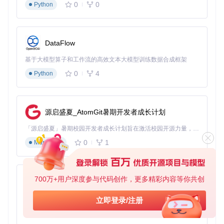
0
0
Python
DataFlow
基于大模型算子和工作流的高效文本大模型训练数据合成框架
0
4
Python
源启盛夏_AtomGit暑期开发者成长计划
「源启盛夏」暑期校园开发者成长计划旨在激活校园开源力量，通过积分激励、认证扶持、资源倾斜等形式，引导高校组织和开发者完成「入驻 — 建项目 — 做贡献 — 获认证 — 得资源」的完整闭环。无论你是想带领社团入驻平台的组织者，还是希望用代码贡献证明自己的开发者，都能在这里找到属于你的成长路径。
0
1
Markdown
700万+用户深度参与代码创作，更多精彩内容等你共创
py-xiaozhi
基于Python的Xiaozhi AI，适用于想要完整Xiaozhi体验而无需拥有专用硬件的用户。
立即登录/注册
0
1
Python