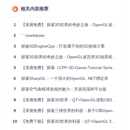
这个项目非常适合那些对游戏开发感兴趣，想要深入了解3D图
形学和C++编程的人士。无论你是刚入门的新手，还是希望巩
相关内容推荐
固基础或拓宽视野的老手，都能从中受益。完成教程后，你将
有能力独立开发自己的3D游戏，并可以将所学应用于更广泛的
领域，如虚拟现实、可视化应用等。
1
【亲测免费】 探索3D世界的奇妙之旅：OpenGL迷宫类3D场景程序
项目特点
2
```markdown
全面覆盖
：从基本窗口设置到复杂的3D渲染，教程全方位
讲解游戏开发过程。
3
探秘3DEngineCpp：打造属于你的3D游戏引擎
实践导向
：通过实际操作，理论与实践相结合，让你在动
手实践中加深理解。
4
探索3D世界的奇妙之旅：OpenGL迷宫类3D场景程序推荐
跨平台
：代码兼容多种操作系统，使你的游戏有更广阔的
受众。
5
【亲测免费】 探索《CPP-3D-Game-Tutorial-Series》：你的C++三维游戏开发指南
社区支持
：设有专门的
Discord服务器
，方便提问、讨论与
6
探索SharpGL：一个强大的OpenGL .NET绑定库
互助。
持续更新
：随着教程的不断更新，你可以获取最新的技术
7
探索空气曲棍球游戏的魅力：开源实现跨平台版
和最佳实践。
8
【亲测免费】 探索3D世界：QT+OpenGL读取OBJ模型资源文件
加入我们，开启你的游戏开发之旅！无论是为了兴趣爱好还是
专业提升，这都是不容错过的资源。
9
【亲测免费】 探索三维世界的利器：基于C和OpenTK的3D坐标系演示控件
观看YouTube教程
|
加入社区讨论
|
通过Patreon支持项目
10
【免费下载】 探索3D世界的利器：QT+OpenGL 3D模型查看器