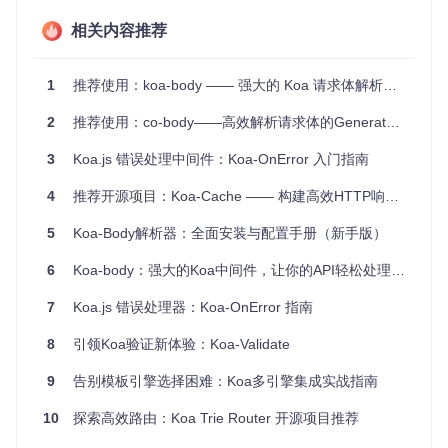
4、项目特点
简洁集成
相关内容推荐
：只需要一行代码即可轻松接入到你的Koa应用
中。
可配置性
：支持通过选项参数定制美化模式、启用条件和缩
1
推荐使用：koa-body —— 强大的 Koa 请求体解析中间件
进空间。
兼容性
：不仅适用于常规JSON响应，还能处理对象流，扩
2
推荐使用：co-body——高效解析请求体的Generator库
大了适用范围。
易用性
：无需额外的库或工具，直接通过查询字符串就能切
3
Koa.js 错误处理中间件：Koa-OnError 入门指南
换美化模式，方便快捷。
4
推荐开源项目：Koa-Cache —— 构建高效HTTP响应缓存
安装并尝试Koa-json，你会发现它为你的Koa应用程序带来了
极大的便利和美观性。如果你在寻找一种简单的方法来改进你
5
Koa-Body解析器：全面安装与配置手册（新手版）
的API响应，那么这正是你需要的解决方案。
6
Koa-body：强大的Koa中间件，让你的API轻松处理文件上传和JSON数据
$ 
npm install koa-json
7
Koa.js 错误处理器：Koa-OnError 指南
不要犹豫，立即加入到你的项目中，体验Koa-json带来的改变
8
引领Koa验证新体验：Koa-Validate
吧！
9
告别模板引擎选择困难：Koa多引擎集成实战指南
许可证
10
探索高效路由：Koa Trie Router 开源项目推荐
本项目遵循
MIT
许可证。