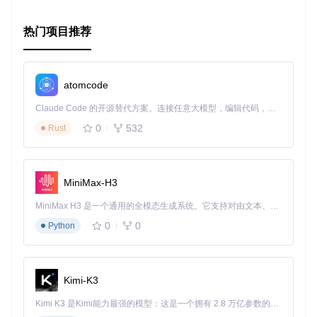
热门项目推荐
atomcode
Claude Code 的开源替代方案。连接任意大模型，编辑代码，运行命令，自动验证 — 全自动执行。用 Rust 构建，极致性能。 ｜ An open-source alternative to Claude Code. Connect any LLM, edit code, run commands, and verify changes — autonomously. Built in Rust for speed. Get Started
0
532
Rust
MiniMax-H3
MiniMax H3 是一个通用的全模态生成系统。它支持对由文本、图像、视频和音频组成的多模态上下文进行统一理解，并能生成分辨率高达 2K、时长可达 15 秒的带原生立体声音频的视频。得益于面向任务泛化的系统设计，H3 在预训练阶段就已具备广泛的多模态上下文理解与生成能力，能够出色地执行复杂的多模态指令。
0
0
Python
Kimi-K3
Kimi K3 是Kimi能力最强的模型：这是一个拥有 2.8 万亿参数的混合专家（MoE）模型，具备原生视觉理解能力，并支持 100 万 token 的上下文窗口。