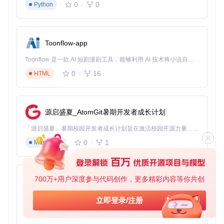
0
0
Python
Toonflow-app
Toonflow 是一款 AI 短剧漫剧工具，能够利用 AI 技术将小说自动转化为剧本，并结合 AI 生成的图片和视频，实现高效的短剧创作。借助 Toonflow，可以轻松完成从文字到影像的全流程，让短剧制作变得更加智能与便捷。
0
16
HTML
源启盛夏_AtomGit暑期开发者成长计划
「源启盛夏」暑期校园开发者成长计划旨在激活校园开源力量，通过积分激励、认证扶持、资源倾斜等形式，引导高校组织和开发者完成「入驻 — 建项目 — 做贡献 — 获认证 — 得资源」的完整闭环。无论你是想带领社团入驻平台的组织者，还是希望用代码贡献证明自己的开发者，都能在这里找到属于你的成长路径。
0
1
Markdown
700万+用户深度参与代码创作，更多精彩内容等你共创
AionUi
免费、本地、开源的 24/7 全天候 Cowork 应用，以及适用于 Gemini CLI、Claude Code、Codex、OpenCode、Qwen Code、Goose CLI、Auggie 等的 OpenClaw | 🌟 喜欢就点star吧
立即登录/注册
0
6
TypeScript