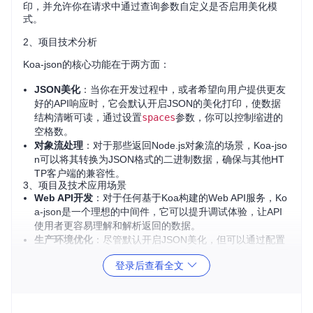
印，并允许你在请求中通过查询参数自定义是否启用美化模
式。
2、项目技术分析
Koa-json的核心功能在于两方面：
JSON美化
：当你在开发过程中，或者希望向用户提供更友
好的API响应时，它会默认开启JSON的美化打印，使数据
结构清晰可读，通过设置
spaces
参数，你可以控制缩进的
空格数。
对象流处理
：对于那些返回Node.js对象流的场景，Koa-jso
n可以将其转换为JSON格式的二进制数据，确保与其他HT
TP客户端的兼容性。
3、项目及技术应用场景
Web API开发
：对于任何基于Koa构建的Web API服务，Ko
a-json是一个理想的中间件，它可以提升调试体验，让API
使用者更容易理解和解析返回的数据。
生产环境优化
：尽管默认开启JSON美化，但可以通过配置
关闭此功能，以减小响应大小，提高性能，适用于对效率要
登录后查看全文
求高的生产环境。
灵活的用户体验
：允许用户通过查询参数控制JSON的美化
显示，这意味着开发者可以在保持性能的同时，为有需求的
用户提供更美观的视图（例如在浏览器环境中）。