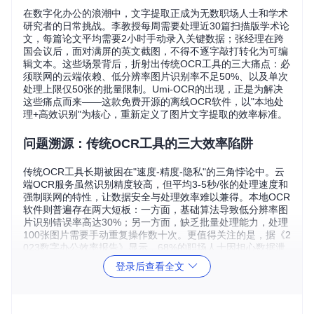
在数字化办公的浪潮中，文字提取正成为无数职场人士和学术
研究者的日常挑战。李教授每周需要处理近30篇扫描版学术论
文，每篇论文平均需要2小时手动录入关键数据；张经理在跨
国会议后，面对满屏的英文截图，不得不逐字敲打转化为可编
辑文本。这些场景背后，折射出传统OCR工具的三大痛点：必
须联网的云端依赖、低分辨率图片识别率不足50%、以及单次
处理上限仅50张的批量限制。Umi-OCR的出现，正是为解决
这些痛点而来——这款免费开源的离线OCR软件，以"本地处
理+高效识别"为核心，重新定义了图片文字提取的效率标准。
问题溯源：传统OCR工具的三大效率陷阱
传统OCR工具长期被困在"速度-精度-隐私"的三角悖论中。云
端OCR服务虽然识别精度较高，但平均3-5秒/张的处理速度和
强制联网的特性，让数据安全与处理效率难以兼得。本地OCR
软件则普遍存在两大短板：一方面，基础算法导致低分辨率图
片识别错误率高达30%；另一方面，缺乏批量处理能力，处理
100张图片需要手动重复操作数十次。更值得关注的是，据《2
023数字办公效率报告》显示，68%的职场人士因担心数据泄
露，拒绝使用需要上传图片的OCR服务——隐私保护正成为O
登录后查看全文
CR工具选择的核心考量因素。
技术破局：Umi-OCR的四大核心突破