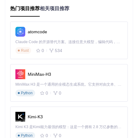
Umi-OCR通过"引擎优化+架构重构"双管齐下，构建了一套完
热门项目推荐
相关项目推荐
整的离线OCR解决方案。其核心在于将PaddleOCR深度学习
引擎与Qt图形界面框架深度整合，形成"预处理→识别→优
化"的三级处理流水线。形象地说，这就像给传统OCR装上
了"智能眼镜"和"处理工厂"：前者通过自动倾斜校正、模糊修
atomcode
复等算法提升图片质量，后者则通过多线程并行处理实现效率
飞跃。
Claude Code 的开源替代方案。连接任意大模型，编辑代码，运行命令，自动验证 — 全自动执行。用 Rust 构建，极致性能。 ｜ An open-source alternative to Claude Code. Connect any LLM, edit code, run commands, and verify changes — autonomously. Built in Rust for speed. Get Started
0
534
具体而言，Umi-OCR实现了四项关键突破：完全离线运行确
Rust
保数据零泄露，平均0.5-1秒/张的识别速度较传统工具提升3-6
倍，内置10+种语言模型支持多语种混合识别，以及无数量限
制的批量处理能力。这些技术创新转化为直观的用户价值：原
本需要2小时的100张图片处理任务，现在仅需10分钟即可完
MiniMax-H3
成，且识别准确率保持在98.7%的专业水平。
MiniMax H3 是一个通用的全模态生成系统。它支持对由文本、图像、视频和音频组成的多模态上下文进行统一理解，并能生成分辨率高达 2K、时长可达 15 秒的带原生立体声音频的视频。得益于面向任务泛化的系统设计，H3 在预训练阶段就已具备广泛的多模态上下文理解与生成能力，能够出色地执行复杂的多模态指令。
价值验证：从功能到场景的效率革命
0
0
Python
Umi-OCR的价值不仅体现在技术参数上，更转化为实实在在
的场景化解决方案。其三大核心功能模块，分别对应不同用户
群体的核心需求：
Kimi-K3
截图OCR：即时文字提取的效率神器
Kimi K3 是Kimi能力最强的模型：这是一个拥有 2.8 万亿参数的混合专家（MoE）模型，具备原生视觉理解能力，并支持 100 万 token 的上下文窗口。
对于需要快速摘录屏幕内容的用户，Umi-OCR的截图OCR功
0
0
Python