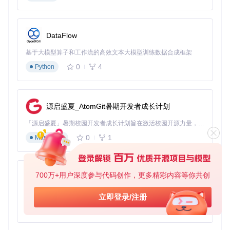
能堪称效率倍增器。通过自定义快捷键启动，框选目标区域后
系统自动完成识别，结果支持一键复制与历史记录回溯。这一
功能特别适用于课程PPT摘录、代码片段保存等场景。例如，
程序员小王在学习教程时，只需按下F4快捷键框选代码截图，
DataFlow
0.8秒后即可获得可编辑的代码文本，避免了手动输入可能导
致的语法错误。
基于大模型算子和工作流的高效文本大模型训练数据合成框架
0
4
Python
批量OCR：海量图片处理的自动化解决方案
面对数百张扫描图片的文字提取需求，Umi-OCR的批量处理
源启盛夏_AtomGit暑期开发者成长计划
功能展现出强大优势。用户可通过拖拽方式导入整个文件夹，
设置识别语言与输出格式后一键启动任务。系统会自动按原目
「源启盛夏」暑期校园开发者成长计划旨在激活校园开源力量，通过积分激励、认证扶持、资源倾斜等形式，引导高校组织和开发者完成「入驻 — 建项目 — 做贡献 — 获认证 — 得资源」的完整闭环。无论你是想带领社团入驻平台的组织者，还是希望用代码贡献证明自己的开发者，都能在这里找到属于你的成长路径。
录结构保存结果，支持TXT、JSONL等多种格式，并提供任务
0
1
完成后自动休眠的节能选项。某高校实验室使用该功能处理学
Markdown
术会议论文集，将原本3天的工作量压缩至2小时，效率提升近
400%。
700万+用户深度参与代码创作，更多精彩内容等你共创
py-xiaozhi
多语言支持：跨国协作的语言桥梁
基于Python的Xiaozhi AI，适用于想要完整Xiaozhi体验而无需拥有专用硬件的用户。
立即登录/注册
Umi-OCR内置10余种界面语言与识别模型，用户可在全局设
0
1
Python
置中实时切换，无需重启程序。全界面本地化设计确保菜单、
提示信息、帮助文档的语言一致性，配合术语统一的翻译标