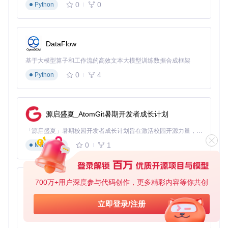
0
0
Python
基础策略：覆盖常见密码模式
对于大多数用户，基础密码字典已经足够应对常见情况：
6位以内的数字组合（如123456、000000）
DataFlow
个人信息相关密码（姓名缩写+生日）
基于大模型算子和工作流的高效文本大模型训练数据合成框架
简单字母组合（如abc123、password）
进阶技巧：提升复杂密码破解率
0
4
Python
对于包含特殊字符或混合大小写的复杂密码，这些进阶技巧将
提高成功率：
源启盛夏_AtomGit暑期开发者成长计划
键盘模式扩展：除了qwerty，尝试添加azerty、qwertz等
不同键盘布局的连续字符
「源启盛夏」暑期校园开发者成长计划旨在激活校园开源力量，通过积分激励、认证扶持、资源倾斜等形式，引导高校组织和开发者完成「入驻 — 建项目 — 做贡献 — 获认证 — 得资源」的完整闭环。无论你是想带领社团入驻平台的组织者，还是希望用代码贡献证明自己的开发者，都能在这里找到属于你的成长路径。
字符替换规则：将字母替换为相似符号（如a→@、s→
0
1
$、i→!）
Markdown
长度变化：同一基础密码尝试不同长度组合（如passwor
d、password1、password123）
大小写变换：对每个基础密码生成大小写变体（如Passwo
700万+用户深度参与代码创作，更多精彩内容等你共创
py-xiaozhi
rd、PASSWORD）
基于Python的Xiaozhi AI，适用于想要完整Xiaozhi体验而无需拥有专用硬件的用户。
注意事项：字典越大并不意味着越好，过于庞大的字典会
立即登录/注册
延长测试时间。建议针对具体情况优化字典，保持在1000-
0
1
Python
10000条之间的合理规模。