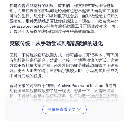
你是否曾遇到这样的困境：重要的工作文档被加密压缩包紧
锁，而当初设置的密码却无论如何也想不起来？当尝试了所有
可能的生日、纪念日和常用数字组合后，面对依然无法打开的
压缩包，那种无助感是否让你倍感沮丧？现在，一款名为Archi
vePasswordTestTool的智能密码找回工具正悄然改变这一切，
让曾经令人头疼的密码找回过程变得高效而简单。
突破传统：从手动尝试到智能破解的进化
回想一下传统的密码找回方式：你可能会打开记事本，写下所
有能想到的密码组合，然后一个接一个地手动输入尝试。这种
方式不仅耗费大量时间，还常常因为疲劳或疏忽而错过正确密
码。更令人沮丧的是，当密码字典较大时，手动测试几乎成为
不可能完成的任务。
智能突破的时刻终于到来。ArchivePasswordTestTool通过自
动化测试流程彻底改变了这一现状。想象一下，只需轻点鼠
标，工具就能自动加载密码字典，以每秒数十次的速度进行测
试，同时实时显示进度和预估剩余时间。这种转变不仅将效率
提升了数十倍，更让你从枯燥重复的劳动中解放出来，只需等
登录后查看全文
待结果即可。
场景化解决方案：从准备到恢复的完整流程