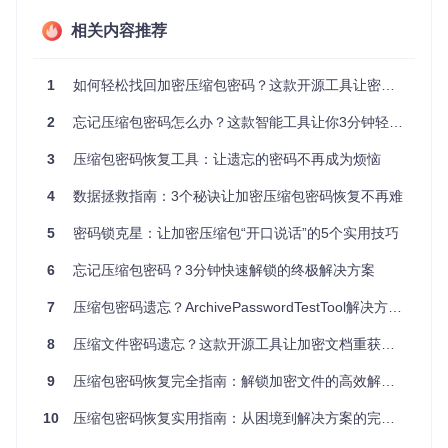
准备阶段：打造你的密码"武器库"
相关内容推荐
在开始密码找回之旅前，你需要准备两个关键要素：工具本身
和密码字典。
1
如何轻松找回加密压缩包密码？这款开源工具让密码破解不再难
首先获取工具：
2
忘记压缩包密码怎么办？这款智能工具让你3分钟轻松解锁
git 
clone
3
压缩包密码恢复工具：让遗忘的密码不再成为烦恼
接下来构建密码字典文件，命名为
4
数据拯救指南：3个秘诀让加密压缩包密码恢复不再难
PasswordDictionary.tx
t
。这就像为密码破解准备弹药，你需要精心挑选可能的密码
组合。建议按以下原则组织：
5
密码锁克星：让加密压缩包“开口说话”的5个实用技巧
从个人常用密码开始
6
忘记压缩包密码？3分钟快速解锁的终极解决方案
添加特殊日期（生日、纪念日等）
7
压缩包密码遗忘？ArchivePasswordTestTool解决方案：3步轻松找回加密文件密码
包含简单数字组合（如123456、888888）
加入键盘布局模式（如qwerty、asdfgh）
8
压缩文件密码遗忘？这款开源工具让加密文档重获新生
注意事项：密码字典的质量直接影响找回成功率，建议至
少收集100个以上的候选密码，并按可能性从高到低排序。
9
压缩包密码恢复完全指南：解锁加密文件的高效解决方案
执行流程：让智能工具发挥威力
10
压缩包密码恢复实用指南：从困境到解决方案的完整路径
启动ArchivePasswordTestTool后，你将见证一场自动化的密