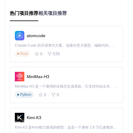
码破解战役：
热门项目推荐
相关项目推荐
环境检查：工具首先验证你的系统是否已安装.NET运行环
境和7zip命令行工具
目标分析：自动检测压缩包类型及其加密状态
密码测试：多线程并行处理密码字典，智能验证每个候选
atomcode
密码
进度监控：实时显示已测试密码数量、成功率和预计剩余
Claude Code 的开源替代方案。连接任意大模型，编辑代码，运行命令，自动验证 — 全自动执行。用 Rust 构建，极致性能。 ｜ An open-source alternative to Claude Code. Connect any LLM, edit code, run commands, and verify changes — autonomously. Built in Rust for speed. Get Started
时间
0
535
Rust
整个过程完全自动化，你可以放心离开电脑去处理其他事务，
工具会在找到正确密码时立即通知你。
结果解析：密码找回后的下一步
MiniMax-H3
当工具成功找到正确密码时，会立即显示结果并停止测试。此
MiniMax H3 是一个通用的全模态生成系统。它支持对由文本、图像、视频和音频组成的多模态上下文进行统一理解，并能生成分辨率高达 2K、时长可达 15 秒的带原生立体声音频的视频。得益于面向任务泛化的系统设计，H3 在预训练阶段就已具备广泛的多模态上下文理解与生成能力，能够出色地执行复杂的多模态指令。
时你可以：
0
0
Python
记录下正确密码以便后续使用
备份重要文件到非加密位置
考虑使用密码管理器来避免未来的遗忘问题
Kimi-K3
构建高效密码字典：从基础到进阶
Kimi K3 是Kimi能力最强的模型：这是一个拥有 2.8 万亿参数的混合专家（MoE）模型，具备原生视觉理解能力，并支持 100 万 token 的上下文窗口。