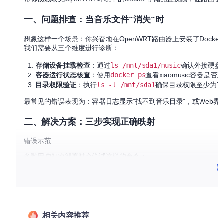
一、问题排查：当音乐文件"消失"时
想象这样一个场景：你兴奋地在OpenWRT路由器上安装了Dock
我们需要从三个维度进行诊断：
存储设备挂载检查
：通过
ls /mnt/sda1/music
确认外接硬
容器运行状态核查
：使用
docker ps
查看xiaomusic容器
目录权限验证
：执行
ls -l /mnt/sda1
确保目录权限至少为7
最常见的错误表现为：容器日志显示"找不到音乐目录"，或We
二、解决方案：三步实现正确映射
错误示范
多数用户初次部署时会尝试这样的命令：
docker run -p 8090:8090 \

  -v /mnt/sda1/music:/mnt/sda1/music \

相关内容推荐