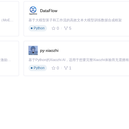
器内8090端口映射到宿主机
DataFlow
音乐库→容器内标准音乐路径
化存储应用配置
Kimi K3 是Kimi能力最强的模型：这是一个拥有 2.8 万亿参数的混合专家（MoE）模型，具备原生视觉理解能力，并支持 100 万 token 的上下文窗口。
基于大模型算子和工作流的高效文本大模型训练数据合成框架
0
5
Python
正确加载，播放控制界面能正常显示歌曲信息和封面，就像下图这样：
py-xiaozhi
「源启盛夏」暑期校园开发者成长计划旨在激活校园开源力量，通过积分激励、认证扶持、资源倾斜等形式，引导高校组织和开发者完成「入驻 — 建项目 — 做贡献 — 获认证 — 得资源」的完整闭环。无论你是想带领社团入驻平台的组织者，还是希望用代码贡献证明自己的开发者，都能在这里找到属于你的成长路径。
映射容易出错的根本原因。每个容器都拥有独立的文件系统，就像一个封闭的
0
1
Python
是在宿主机和容器之间创建了一个双向数据通道。xiaomusic应用在开
的
/app/music
——这是应用设计时就确定的"约定路径"。