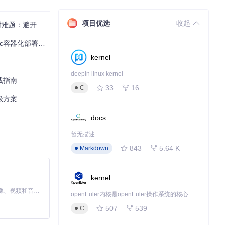
项目优选
收起
90%用户踩坑指南
化部署的创新方案
kernel
deepin linux kernel
实战指南
33
16
C
终极方案
docs
暂无描述
843
5.64 K
Markdown
kernel
MiniMax H3 是一个通用的全模态生成系统。它支持对由文本、图像、视频和音频组成的多模态上下文进行统一理解，并能生成分辨率高达 2K、时长可达 15 秒的带原生立体声音频的视频。得益于面向任务泛化的系统设计，H3 在预训练阶段就已具备广泛的多模态上下文理解与生成能力，能够出色地执行复杂的多模态指令。
openEuler内核是openEuler操作系统的核心，既是系统性能与稳定性的基石，也是连接处理器、设备与服务的桥梁。
507
539
C