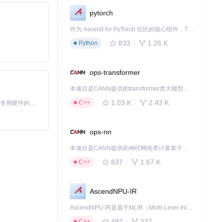
pytorch
作为 Ascend for PyTorch 社区的核心组件，TorchNPU 是昇腾专为 PyTorch 打造的深度学习适配插件，使 PyTorch 框架能够直接调用昇腾 NPU，为开发者提供昇腾 AI 处理器的超强算力。
833
1.26 K
Python
ops-transformer
本项目是CANN提供的transformer类大模型算子库，实现网络在NPU上加速计算。
1.03 K
2.43 K
C++
基于Python的Xiaozhi AI，适用于想要完整Xiaozhi体验而无需拥有专用硬件的用户。
房间，只有通
ops-nn
发时就被设定为
本项目是CANN提供的神经网络类计算算子库，实现网络在NPU上加速计算。
837
1.67 K
C++
AscendNPU-IR
AscendNPU-IR是基于MLIR（Multi-Level Intermediate Representation）构建的，面向昇腾亲和算子编译时使用的中间表示，提供昇腾完备表达能力，通过编译优化提升昇腾AI处理器计算效率，支持通过生态框架使能昇腾AI处理器与深度调优
497
337
C++