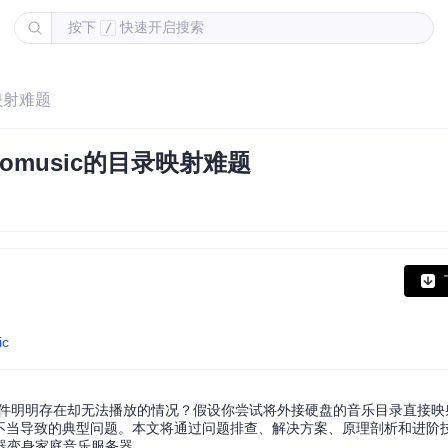
按下
快速开启搜索
/
录映射难题
aomusic的目录映射难题
ic
过音乐文件明明存在却无法播放的情况？假设你尝试将外接硬盘的音乐目录直接
配置不当导致的典型问题。本文将通过问题排查、解决方案、原理剖析和进阶
由器变身家庭音乐服务器。