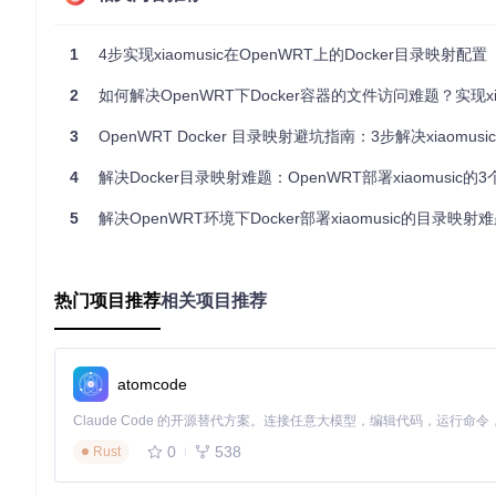
这种将本地路径直接映射到容器相同路径的方式，看似直观却违背了
对比分析
1
4步实现xiaomusic在OpenWRT上的Docker目录映射配置
xiaomusic在容器内部预设了两个关键路径：
2
如何解决OpenWRT下Docker容器的文件访问难题？实现xiaomusic音
/app/music
：应用默认的音乐存储目录
/app/conf
：配置文件存放位置
3
OpenWRT Docker 目录映射避坑指南：3步解决xiaomus
错误映射方式的问题在于：
4
解决Docker目录映射难题：OpenWRT部署xiaomusic的
容器内应用不知道外部存储的自定义路径
5
解决OpenWRT环境下Docker部署xiaomusic的目录映射
可能导致权限冲突和路径嵌套问题
不符合Docker容器的"关注点分离"设计原则
正确操作
热门项目推荐
相关项目推荐
正确的目录映射命令应该是：
docker run -p 8090:8090 \

atomcode
  -v /mnt/sda1/music:/app/music \

  -v /etc/xiaomusic:/app/conf \

0
538
Rust
参数解释表格
参数
说明