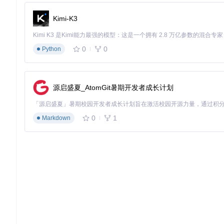
端口映射
将容
-p 8090:8090
Kimi-K3
音乐目录映射
本地
-v /mnt/sda1/music:/app/music
配置目录映射
持久
-v /etc/xiaomusic:/app/conf
0
0
Python
执行成功后，你将在xiaomusic的Web界面中看到音乐库已
源启盛夏_AtomGit暑期开发者成长计划
三、原理剖析：容器文件系统隔离机制
Docker的核心优势在于容器化带来的环境隔离，这也是目录
0
1
Markdown
过"窗户"(目录映射)才能与外部世界交换数据。
当我们执行
-v /host/path:/container/path
命令时，实际上
从
/app/music
读取音乐文件，这是应用"认识"的唯一音乐入口。
容器文件系统隔离遵循以下原则：
容器内进程无法访问未显式映射的宿主机目录
映射路径在容器内会覆盖原路径内容
权限映射受宿主机和容器内用户ID关系影响
理解这一点，你就明白为什么必须将外部音乐目录映射到容器内