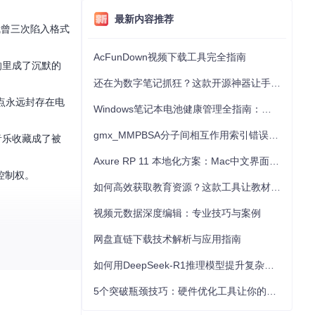
最新内容推荐
我曾三次陷入格式
AcFunDown视频下载工具完全指南
响里成了沉默的
还在为数字笔记抓狂？这款开源神器让手写批注效率提升300%
点永远封存在电
Windows笔记本电池健康管理全指南：从根源解决电池损耗问题
gmx_MMPBSA分子间相互作用索引错误的深度诊断与解决
音乐收藏成了被
Axure RP 11 本地化方案：Mac中文界面优化与原型设计工具汉化全指南
控制权。
如何高效获取教育资源？这款工具让教材下载效率提升80%
视频元数据深度编辑：专业技巧与案例
网盘直链下载技术解析与应用指南
如何用DeepSeek-R1推理模型提升复杂任务解决能力：完整指南
5个突破瓶颈技巧：硬件优化工具让你的电脑性能提升30%