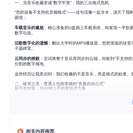
一、当音乐收藏变成"数字牢笼"：我的三次格式危机
"您的设备不支持此音频格式"——这句话像一盆冷水，浇灭了我
困境：
车载音乐的尴尬
：精心准备的U盘插上车载系统，却发现一半歌
数字垃圾。
旧歌数字化的遗憾
：翻出大学时的MP3播放器，想把里面的珍
子墓碑里。
云同步的挫败
：尝试将整个音乐库同步到云端，却收到"不支持
分割的数字领地。
这些经历让我意识到：我们收藏的不是音乐，而是格式的奴隶。
二、破局之道：普通人也能掌握的"音频自由公式"
新手友好版：30分钟上手的零技术方案
环境准备
（5分钟）
sudo
⚠️ 操作风险提示：安装过程中可能需要输入管理员密码，确
相关内容推荐