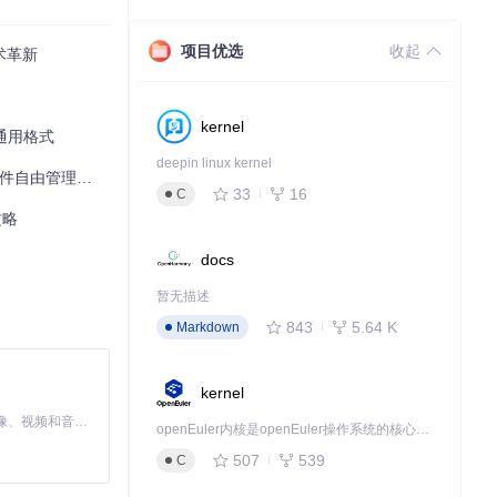
项目优选
收起
术革新
kernel
通用格式
deepin linux kernel
自由管理指南
33
16
C
攻略
docs
暂无描述
843
5.64 K
Markdown
kernel
MiniMax H3 是一个通用的全模态生成系统。它支持对由文本、图像、视频和音频组成的多模态上下文进行统一理解，并能生成分辨率高达 2K、时长可达 15 秒的带原生立体声音频的视频。得益于面向任务泛化的系统设计，H3 在预训练阶段就已具备广泛的多模态上下文理解与生成能力，能够出色地执行复杂的多模态指令。
openEuler内核是openEuler操作系统的核心，既是系统性能与稳定性的基石，也是连接处理器、设备与服务的桥梁。
507
539
C