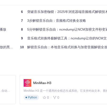
6
突破音乐加密枷锁：2025年浏览器端音频格式解锁技
7
3步解锁音乐自由：音频格式转换全攻略
播放
8
5分钟解锁音乐自由：ncmdump让NCM加密文件秒变
况良好时操作。
9
音乐格式转换终极解锁工具：ncmdump让你的NCM文件
的黑科技
10
解锁音乐自由：本地音乐格式转换与加密音频解锁全
仅需15分钟，效率提升12倍。
MiniMax-H3
Claude Code 的开源替代方案。连接任意大模型，编辑代码，运行命令，自动验证 — 全自动执行。用 Rust 构建，极致性能。 ｜ An open-source alternative to Claude Code. Connect any LLM, edit code, run commands, and verify changes — autonomously. Built in Rust for speed. Get Started
0
0
Python