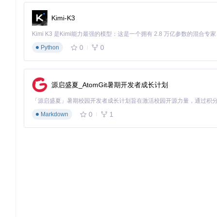
./qmc-decoder -f flac /music/collection

Kimi-K3
# 节省存储空间
0
0
Python
批量处理策略
# 递归处理整个音乐库
./qmc-decoder -r /music/library

源启盛夏_AtomGit暑期开发者成长计划
# 保留元数据信息
0
1
Markdown
三、价值验证：从技术参数到生活体验的质变
格式选择决策矩阵
使用场景
推荐格式
存储空间占用
音质表现
车载音乐
中等
优秀
所
MP3 320kbps
家庭音响
较大
无损
主
FLAC
手机播放
小
良好
移
AAC 192kbps
专业编辑
最大
原始
编
WAV
反常识音频处理技巧