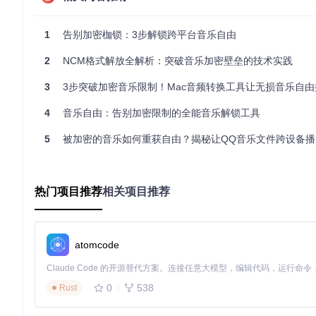
获取工具
（10分钟）
1
告别加密枷锁：3步解锁跨平台音乐自由
git 
clone
cd
 qmc-decoder

2
NCM格式解放全解析：突破音乐加密壁垒的技术实践
3
3步突破加密音乐限制！Mac音频转换工具让无损音乐自由
⚠️ 操作风险提示：国内网络可能需要多次尝试，建议在网络状
4
音乐自由：告别加密限制的全能音乐解锁工具
一键转换
（15分钟）
5
被加密的音乐如何重获自由？揭秘让QQ音乐文件跨设备播放
mkdir
 build && 
cd
 build

cmake ..

make

热门项目推荐
相关项目推荐
传统方法VS本方案：手动转换100首歌需要3小时，使用此工具
atomcode
效率优化版：让专家也点头的进阶技巧
自定义输出格式
0
538
Rust
# 追求无损音质