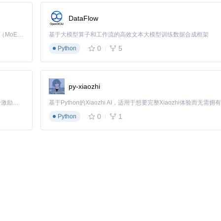
DataFlow
Kimi K3 是Kimi能力最强的模型：这是一个拥有 2.8 万亿参数的混合专家（MoE）模型，具备原生视觉理解能力，并支持 100 万 token 的上下文窗口。
基于大模型算子和工作流的高效文本大模型训练数据合成框架
0
5
Python
py-xiaozhi
「源启盛夏」暑期校园开发者成长计划旨在激活校园开源力量，通过积分激励、认证扶持、资源倾斜等形式，引导高校组织和开发者完成「入驻 — 建项目 — 做贡献 — 获认证 — 得资源」的完整闭环。无论你是想带领社团入驻平台的组织者，还是希望用代码贡献证明自己的开发者，都能在这里找到属于你的成长路径。
0
1
Python
兼容性
有设备
流播放器
动设备
辑软件