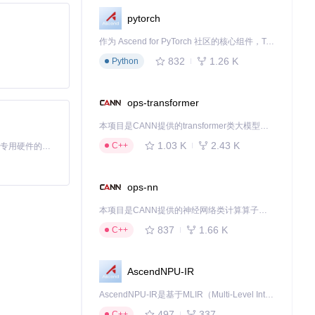
pytorch
作为 Ascend for PyTorch 社区的核心组件，TorchNPU 是昇腾专为 PyTorch 打造的深度学习适配插件，使 PyTorch 框架能够直接调用昇腾 NPU，为开发者提供昇腾 AI 处理器的超强算力。
832
1.26 K
Python
ops-transformer
本项目是CANN提供的transformer类大模型算子库，实现网络在NPU上加速计算。
1.03 K
2.43 K
C++
基于Python的Xiaozhi AI，适用于想要完整Xiaozhi体验而无需拥有专用硬件的用户。
ops-nn
本项目是CANN提供的神经网络类计算算子库，实现网络在NPU上加速计算。
837
1.66 K
C++
AscendNPU-IR
AscendNPU-IR是基于MLIR（Multi-Level Intermediate Representation）构建的，面向昇腾亲和算子编译时使用的中间表示，提供昇腾完备表达能力，通过编译优化提升昇腾AI处理器计算效率，支持通过生态框架使能昇腾AI处理器与深度调优
497
337
C++