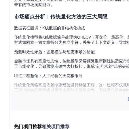
未有的市场洞察能力。
市场痛点分析：传统量化方法的三大局限
数据表征困境：K线数据的非结构化挑战
传统量化模型将K线数据简单处理为OHLCV（开盘价、最高价
方式如同将一篇文章拆分为独立字符，丢失了上下文语义，导致
预测时效性矛盾：固定模型与动态市场的错配
金融市场具有高度动态性，传统模型需要频繁重新训练以适应市
于市场变化，导致预测准确性大打折扣，形成"刻舟求剑"式的决
特征工程瓶颈：人工经验的天花板限制
传统量化策略高度依赖专家经验进行特征工程，这一过程不仅耗
工设计的特征往往难以覆盖市场的全部复杂性，形成量化策略的
技术架构创新点：Kronos的突破性设计
K线分词技术：金融数据的语义化表示
Kronos创新性地将自然语言处理中的分词思想应用于金融领域，开发了
热门项目推荐
相关项目推荐
度（k_c bits）和细粒度（k_f bits）的双层子令牌结构