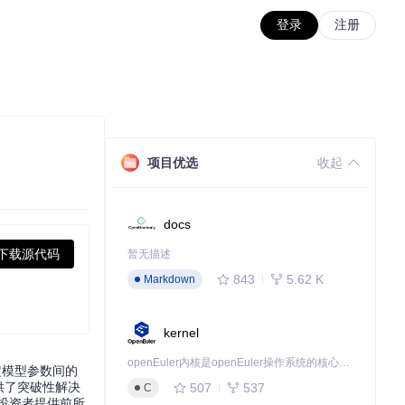
登录
注册
项目优选
收起
docs
下载源代码
暂无描述
843
5.62 K
Markdown
kernel
openEuler内核是openEuler操作系统的核心，既是系统性能与稳定性的基石，也是连接处理器、设备与服务的桥梁。
定模型参数间的
供了突破性解决
507
537
C
投资者提供前所