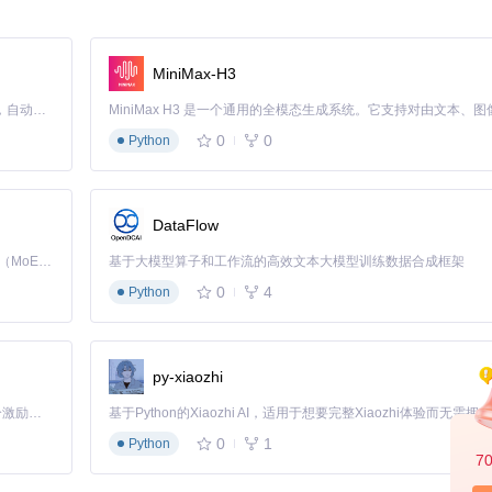
MiniMax-H3
Claude Code 的开源替代方案。连接任意大模型，编辑代码，运行命令，自动验证 — 全自动执行。用 Rust 构建，极致性能。 ｜ An open-source alternative to Claude Code. Connect any LLM, edit code, run commands, and verify changes — autonomously. Built in Rust for speed. Get Started
mer Block结构，通过Cross Attention和Intra-Block机制捕捉长短期
0
0
Python
还考虑季节变化规律（长期趋势），实现了对市场多尺度特征的有效建模
的逻辑），通过海量历史数据学习市场的内在规律。模型在预训练阶段完成对
DataFlow
幅降低了下游任务的标注成本，实现了"一次预训练，多场景适配"的技术
Kimi K3 是Kimi能力最强的模型：这是一个拥有 2.8 万亿参数的混合专家（MoE）模型，具备原生视觉理解能力，并支持 100 万 token 的上下文窗口。
基于大模型算子和工作流的高效文本大模型训练数据合成框架
0
4
Python
988_kline_5min_all.csv
）上的测试显示，Kronos对收盘价的预测误差（M
py-xiaozhi
在相同测试集上的预测误差降低了37%，展现出显著的技术优势。
「源启盛夏」暑期校园开发者成长计划旨在激活校园开源力量，通过积分激励、认证扶持、资源倾斜等形式，引导高校组织和开发者完成「入驻 — 建项目 — 做贡献 — 获认证 — 得资源」的完整闭环。无论你是想带领社团入驻平台的组织者，还是希望用代码贡献证明自己的开发者，都能在这里找到属于你的成长路径。
0
1
Python
7
Kronos驱动的投资策略实现了28.3%的累计收益，较CSI300指数超额收