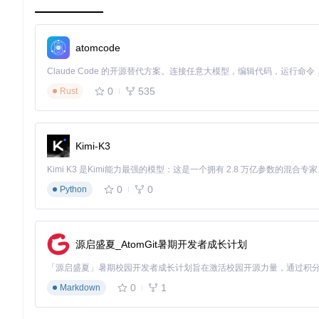
模型能够理解K线序列中的"语法"和"语义"。
atomcode
因果Transformer架构：时序依赖关系建模
核心算法实现：
model/kronos.py
采用了创新的Causal Transfor
0
535
Rust
计类似于天气预报系统，不仅关注当前气压温度（短期数据），
自回归预训练机制：市场模式的自主学习
Kronos采用自回归预训练机制（类似语言模型预测下一个词
Kimi-K3
则"的掌握，在微调阶段只需少量特定市场数据即可快速适应，大
多维验证数据：从实验室到实盘的全面验证
0
0
Python
预测精度验证：收盘价与成交量的精准预测
在阿里巴巴港股5分钟K线数据集（
finetune_csv/data/HK_ali_09
源启盛夏_AtomGit暑期开发者成长计划
5%以内，成交量预测准确率达到82%。对比传统LSTM模型，
0
1
Markdown
回测收益表现：超额收益的稳定性验证
基于2024年7月至2025年5月的A股市场数据进行的严格回测显示，