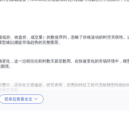
、最低价、收盘价、成交量）的数值序列，忽略了价格波动的时空关联性。
模型难以捕捉市场趋势的完整图景。
场变化，这一过程往往耗时数天甚至数周。在快速变化的市场环境中，模
策困境。
时费力，还存在主观偏差。研究表明，优秀的特征工程可贡献模型性能的6
性能天花板。
登录后查看全文
专有的K线分词技术。该技术通过Tokenization Encoder将K线
，如同将连续的价格波动"断句"为有意义的"词汇单元"。这一过程保留了价格变动