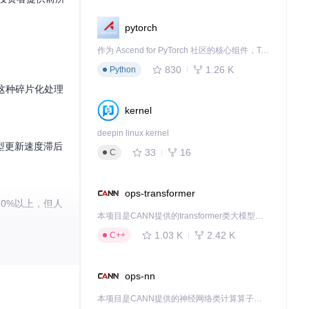
pytorch
作为 Ascend for PyTorch 社区的核心组件，TorchNPU 是昇腾专为 PyTorch 打造的深度学习适配插件，使 PyTorch 框架能够直接调用昇腾 NPU，为开发者提供昇腾 AI 处理器的超强算力。
830
1.26 K
Python
这种碎片化处理
kernel
deepin linux kernel
型更新速度滞后
33
16
C
ops-transformer
0%以上，但人
本项目是CANN提供的transformer类大模型算子库，实现网络在NPU上加速计算。
1.03 K
2.42 K
C++
ops-nn
数据转化为包含粗粒
本项目是CANN提供的神经网络类计算算子库，实现网络在NPU上加速计算。
的上下文关系，使