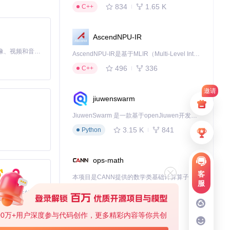
834
1.65 K
C++
AscendNPU-IR
MiniMax H3 是一个通用的全模态生成系统。它支持对由文本、图像、视频和音频组成的多模态上下文进行统一理解，并能生成分辨率高达 2K、时长可达 15 秒的带原生立体声音频的视频。得益于面向任务泛化的系统设计，H3 在预训练阶段就已具备广泛的多模态上下文理解与生成能力，能够出色地执行复杂的多模态指令。
AscendNPU-IR是基于MLIR（Multi-Level Intermediate Representation）构建的，面向昇腾亲和算子编译时使用的中间表示，提供昇腾完备表达能力，通过编译优化提升昇腾AI处理器计算效率，支持通过生态框架使能昇腾AI处理器与深度调优
市场依赖关系。这种设
。
496
336
C++
邀请
jiuwenswarm
市场"语法规
优势。
JiuwenSwarm 是一款基于openJiuwen开发的智能AI Agent，它能够将大语言模型的强大能力，通过你日常使用的各类通讯应用，直接延伸至你的指尖。
3.15 K
841
Python
ops-math
AE）控制在0.
客
本项目是CANN提供的数学类基础计算算子库，实现网络在NPU上加速计算。
服
1.24 K
1.36 K
C++
基于Python的Xiaozhi AI，适用于想要完整Xiaozhi体验而无需拥有专用硬件的用户。
00万+用户深度参与代码创作，更多精彩内容等你共创
deveco-code
益达17.6%。