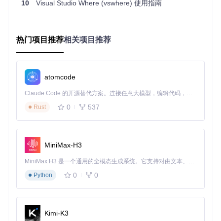
10
Visual Studio Where (vswhere) 使用指南
vswhere -requires Microsoft.VisualStudio.Component.VC.Tool
:: 解释：查找已安装C++开发工具的Visual Studio实例

:: -requires参数指定需要的组件ID

热门项目推荐
相关项目推荐
安装类型过滤
适用场景：区分社区版、专业版和企业版 操作
示例：
atomcode
vswhere -products * -version 17.0 -property productId,inst
Claude Code 的开源替代方案。连接任意大模型，编辑代码，运行命令，自动验证 — 全自动执行。用 Rust 构建，极致性能。 ｜ An open-source alternative to Claude Code. Connect any LLM, edit code, run commands, and verify changes — autonomously. Built in Rust for speed. Get Started
:: 解释：-products * 表示所有版本，也可指定Community、Profession
0
537
Rust
灵活输出格式：如何让机器和人都能轻松解读结果？
vswhere提供多种输出格式，满足不同场景需求：
MiniMax-H3
JSON格式输出
适用场景：需要在脚本中解析结果时 操作示
MiniMax H3 是一个通用的全模态生成系统。它支持对由文本、图像、视频和音频组成的多模态上下文进行统一理解，并能生成分辨率高达 2K、时长可达 15 秒的带原生立体声音频的视频。得益于面向任务泛化的系统设计，H3 在预训练阶段就已具备广泛的多模态上下文理解与生成能力，能够出色地执行复杂的多模态指令。
例：
0
0
Python
vswhere -latest -format json -pretty

:: 解释：-latest获取最新安装的Visual Studio

:: -format json指定输出格式

Kimi-K3
:: -pretty使输出更易读
