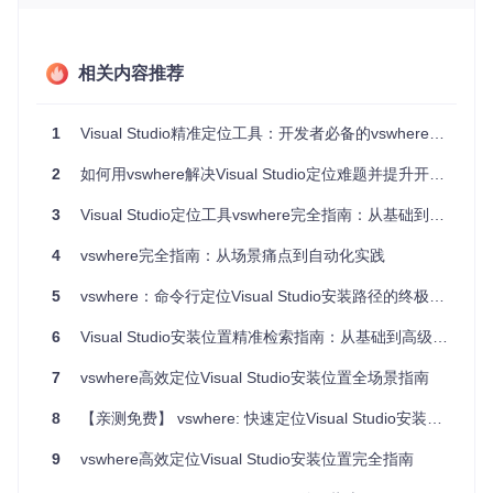
支持复杂的查询条件和过滤规则
提供标准化的输出格式便于程序处理
与传统的环境变量检测方法相比，vswhere提供了更全面、更
相关内容推荐
可靠的Visual Studio环境信息，特别适合在自动化场景中使
用。
1
Visual Studio精准定位工具：开发者必备的vswhere使用指南
核心价值：vswhere如何重塑开发环境管理？
2
如何用vswhere解决Visual Studio定位难题并提升开发效率
多维度查询能力：如何精准定位所需的Visual Studio实例？
3
Visual Studio定位工具vswhere完全指南：从基础到高级应用
vswhere的核心价值在于其强大的查询能力，允许用户通过多
种维度筛选Visual Studio实例：
4
vswhere完全指南：从场景痛点到自动化实践
版本范围查询
适用场景：需要特定版本Visual Studio的构建流
5
vswhere：命令行定位Visual Studio安装路径的终极工具
程 操作示例：
6
Visual Studio安装位置精准检索指南：从基础到高级应用
vswhere -version "[17.0,18.0)" -property installationPath

:: 解释：查找主版本号为17的Visual Studio实例（即Visual Studio 2
7
vswhere高效定位Visual Studio安装位置全场景指南
8
【亲测免费】 vswhere: 快速定位Visual Studio安装实例
组件依赖查询
适用场景：需要验证特定开发组件是否安装 操
9
vswhere高效定位Visual Studio安装位置完全指南
作示例：