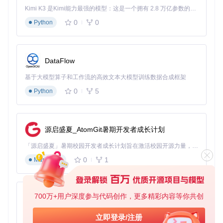
Kimi K3 是Kimi能力最强的模型：这是一个拥有 2.8 万亿参数的混合专家（MoE）模型，具备原生视觉理解能力，并支持 100 万 token 的上下文窗口。
0
0
XML格式输出
Python
适用场景：需要导入到配置管理系统时 操作示
例：
vswhere -all -format xml > vsinstances.xml

DataFlow
:: 解释：-all获取所有Visual Studio实例

:: 重定向输出到XML文件

基于大模型算子和工作流的高效文本大模型训练数据合成框架
0
5
Python
自定义属性输出
适用场景：只需要特定信息时 操作示例：
vswhere -latest -property installationPath,installDate,pro
源启盛夏_AtomGit暑期开发者成长计划
:: 解释：只输出指定的属性，用逗号分隔

「源启盛夏」暑期校园开发者成长计划旨在激活校园开源力量，通过积分激励、认证扶持、资源倾斜等形式，引导高校组织和开发者完成「入驻 — 建项目 — 做贡献 — 获认证 — 得资源」的完整闭环。无论你是想带领社团入驻平台的组织者，还是希望用代码贡献证明自己的开发者，都能在这里找到属于你的成长路径。
0
1
Markdown
场景应用：vswhere如何融入实际开发工作流？
构建自动化：如何在CI/CD管道中集成vswhere？
700万+用户深度参与代码创作，更多精彩内容等你共创
py-xiaozhi
在持续集成环境中，vswhere可以帮助自动配置构建环境，确
基于Python的Xiaozhi AI，适用于想要完整Xiaozhi体验而无需拥有专用硬件的用户。
保每次构建使用正确的工具版本。
立即登录/注册