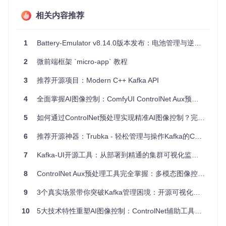
高效地处理大量历史数据，如数据清洗、转换或分析。
相关内容推荐
使用Kubernetes或Lambda进行大规模并行数据处理，适合
大数据处理和实时分析场景。
1
Battery-Emulator v8.14.0版本发布：电池管理与逆变器通信的重大改进
4、项目特点
2
微前端框架 `micro-app` 教程
易用性
：通过命令行接口，提供友好的用户体验，可快速上
手。
3
推荐开源项目：Modern C++ Kafka API
灵活性
：支持多种过滤条件，可以根据时间和内容进行筛
4
全面掌握AI图像控制：ComfyUI ControlNet Aux预处理工具配置指南
选。
扩展性
：能将消费任务调度到Kubernetes或Lambda等平台
5
如何通过ControlNet预处理实现精准AI图像控制？完整技术指南
上，轻松实现水平扩展。
多平台支持
：提供跨平台安装包，包括Linux和macOS的Ho
6
推荐开源神器：Trubka - 轻松管理与操作Kafka的CLI工具
mebrew支持。
全面的文档
：详尽的在线文档，涵盖从安装到进阶使用的所
7
Kafka-UI开源工具：从部署到精通的集群可视化监控解决方案
有内容。
8
ControlNet Aux预处理工具完全掌握：多模态图像控制与工作流优化实战指南
要尝试Zoe，可以访问
我们的Katacoda教程
。对于Linux和ma
cOS用户，可以通过Homebrew进行安装，其他平台的安装方
9
3个真实场景带你突破Kafka管理困境：开源可视化工具实战指南
式请参考
安装指南
。
10
5大技术特性重塑AI图像控制：ControlNet辅助工具深度应用指南
立即启动你的Zoe之旅，让Kafka管理变得更加高效和愉快！
如果你在使用过程中遇到任何问题，欢迎在项目仓库中创建Iss