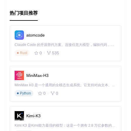
ue交流。感谢来自
Walid Lezzar
及其团队的努力贡献，让我们
一起探索Zoe的无限可能性！
热门项目推荐
atomcode
Claude Code 的开源替代方案。连接任意大模型，编辑代码，运行命令，自动验证 — 全自动执行。用 Rust 构建，极致性能。 ｜ An open-source alternative to Claude Code. Connect any LLM, edit code, run commands, and verify changes — autonomously. Built in Rust for speed. Get Started
0
535
Rust
MiniMax-H3
MiniMax H3 是一个通用的全模态生成系统。它支持对由文本、图像、视频和音频组成的多模态上下文进行统一理解，并能生成分辨率高达 2K、时长可达 15 秒的带原生立体声音频的视频。得益于面向任务泛化的系统设计，H3 在预训练阶段就已具备广泛的多模态上下文理解与生成能力，能够出色地执行复杂的多模态指令。
0
0
Python
Kimi-K3
Kimi K3 是Kimi能力最强的模型：这是一个拥有 2.8 万亿参数的混合专家（MoE）模型，具备原生视觉理解能力，并支持 100 万 token 的上下文窗口。