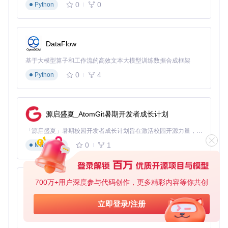
0
0
Python
DataFlow
基于大模型算子和工作流的高效文本大模型训练数据合成框架
0
4
Python
源启盛夏_AtomGit暑期开发者成长计划
「源启盛夏」暑期校园开发者成长计划旨在激活校园开源力量，通过积分激励、认证扶持、资源倾斜等形式，引导高校组织和开发者完成「入驻 — 建项目 — 做贡献 — 获认证 — 得资源」的完整闭环。无论你是想带领社团入驻平台的组织者，还是希望用代码贡献证明自己的开发者，都能在这里找到属于你的成长路径。
0
1
Markdown
700万+用户深度参与代码创作，更多精彩内容等你共创
py-xiaozhi
基于Python的Xiaozhi AI，适用于想要完整Xiaozhi体验而无需拥有专用硬件的用户。
立即登录/注册
0
1
Python