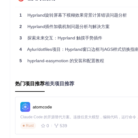
Optional Autotiling
：自动分屏功能让窗口布局自动适应屏幕
安装 Hy3 非常简单，无论您选择手动编译、使用 Nix 或 Hypr
1
Hyprland旋转屏幕下模糊效果背景计算错误问题分析
总的来说，Hy3 是一个针对 Hyprland 用户的不可或缺的
2
Hyprland插件加载机制问题分析与解决方案
您的工作潜能吧！
3
探索未来交互：Hyprland 触摸手势插件
加入 Matrix 聊天室
，与其他用户交流心得，共同探索 Hy3 的无
4
Aylur/dotfiles项目：Hyprland窗口边框与AGS样式切换指
5
hyprland-easymotion 的安装和配置教程
hy3
Hyprland plugin for an i3 / sway like manual tiling layout
项目地址：
https://gitcode.com/gh_mirrors/hy/hy3
热门项目推荐
相关项目推荐
atomcode
0
539
Rust