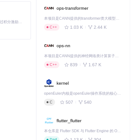
ops-transformer
本项目是CANN提供的transformer类大模型算子库，实现网络在NPU上加速计算。
「源启盛夏」暑期校园开发者成长计划旨在激活校园开源力量，通过积分激励、认证扶持、资源倾斜等形式，引导高校组织和开发者完成「入驻 — 建项目 — 做贡献 — 获认证 — 得资源」的完整闭环。无论你是想带领社团入驻平台的组织者，还是希望用代码贡献证明自己的开发者，都能在这里找到属于你的成长路径。
1.03 K
2.44 K
C++
ops-nn
本项目是CANN提供的神经网络类计算算子库，实现网络在NPU上加速计算。
839
1.67 K
C++
kernel
openEuler内核是openEuler操作系统的核心，既是系统性能与稳定性的基石，也是连接处理器、设备与服务的桥梁。
507
540
C
flutter_flutter
本仓库是 Flutter SDK 与 Flutter Engine 的 OpenHarmony 适配版本，由 CPF-Flutter 团队维护。开发者可使用熟悉的 Flutter 技术栈开发 OpenHarmony 应用，3.35.7 及以后的适配版本可基于本仓库源码构建支持 OpenHarmony 的 Flutter Engine。
1.13 K
304
Dart