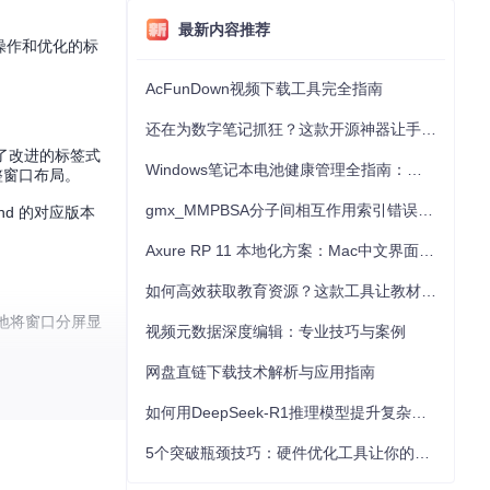
最新内容推荐
口操作和优化的标
AcFunDown视频下载工具完全指南
还在为数字笔记抓狂？这款开源神器让手写批注效率提升300%
了改进的标签式
Windows笔记本电池健康管理全指南：从根源解决电池损耗问题
整窗口布局。
gmx_MMPBSA分子间相互作用索引错误的深度诊断与解决
nd 的对应版本
Axure RP 11 本地化方案：Mac中文界面优化与原型设计工具汉化全指南
如何高效获取教育资源？这款工具让教材下载效率提升80%
松地将窗口分屏显
视频元数据深度编辑：专业技巧与案例
网盘直链下载技术解析与应用指南
如何用DeepSeek-R1推理模型提升复杂任务解决能力：完整指南
5个突破瓶颈技巧：硬件优化工具让你的电脑性能提升30%