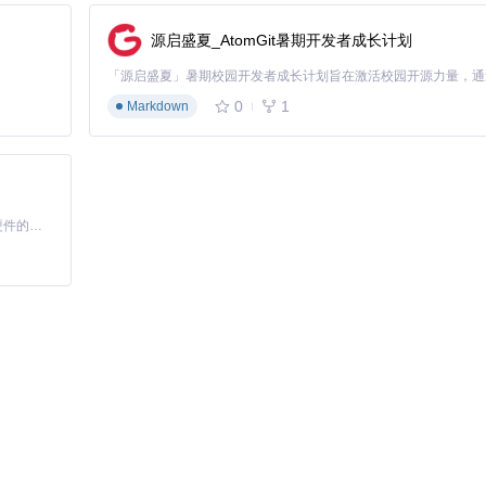
源启盛夏_AtomGit暑期开发者成长计划
0
1
Markdown
基于Python的Xiaozhi AI，适用于想要完整Xiaozhi体验而无需拥有专用硬件的用户。