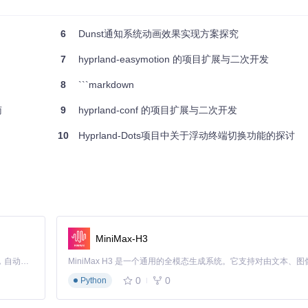
空间，提升布局灵活性。
pm，都有详细的指南可供参考。为了确保最佳兼容性，务必匹配 Hy3 与 Hypr
6
Dunst通知系统动画效果实现方案探究
扩展，它以其创新的技术和实用的功能，为您带来了全新的窗口管理体验。立即尝
7
hyprland-easymotion 的项目扩展与二次开发
8
```markdown
限可能！
南
9
hyprland-conf 的项目扩展与二次开发
10
Hyprland-Dots项目中关于浮动终端切换功能的探讨
MiniMax-H3
Claude Code 的开源替代方案。连接任意大模型，编辑代码，运行命令，自动验证 — 全自动执行。用 Rust 构建，极致性能。 ｜ An open-source alternative to Claude Code. Connect any LLM, edit code, run commands, and verify changes — autonomously. Built in Rust for speed. Get Started
0
0
Python