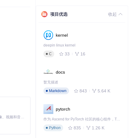
land 的版本。
项目优选
收起
试 Hy3，释放
kernel
deepin linux kernel
33
16
C
下载源代码
docs
暂无描述
843
5.64 K
Markdown
pytorch
MiniMax H3 是一个通用的全模态生成系统。它支持对由文本、图像、视频和音频组成的多模态上下文进行统一理解，并能生成分辨率高达 2K、时长可达 15 秒的带原生立体声音频的视频。得益于面向任务泛化的系统设计，H3 在预训练阶段就已具备广泛的多模态上下文理解与生成能力，能够出色地执行复杂的多模态指令。
作为 Ascend for PyTorch 社区的核心组件，TorchNPU 是昇腾专为 PyTorch 打造的深度学习适配插件，使 PyTorch 框架能够直接调用昇腾 NPU，为开发者提供昇腾 AI 处理器的超强算力。
835
1.26 K
Python