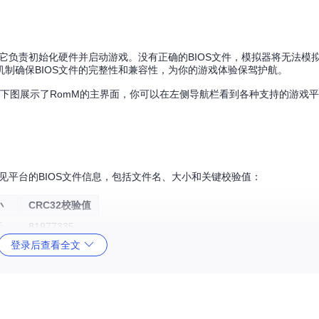
，它负责初始化硬件并启动游戏。没有正确的BIOS文件，模拟器将无法模
机制确保BIOS文件的完整性和兼容性，为你的游戏体验保驾护航。
求。下图展示了RomM的主界面，你可以在左侧导航栏看到各种支持的游戏
见平台的BIOS文件信息，包括文件名、大小和关键校验值：
小
CRC32校验值
节
81977335
登录后查看全文
41884e46
节
1280f0d5
2ab23573
4字节
7f933ce2