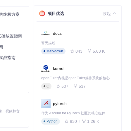
项目优选
收起
题的终极方案
docs
正确放置指南
暂无描述
南
843
5.63 K
Markdown
的实战指南
kernel
openEuler内核是openEuler操作系统的核心，既是系统性能与稳定性的基石，也是连接处理器、设备与服务的桥梁。
507
537
C
pytorch
MiniMax H3 是一个通用的全模态生成系统。它支持对由文本、图像、视频和音频组成的多模态上下文进行统一理解，并能生成分辨率高达 2K、时长可达 15 秒的带原生立体声音频的视频。得益于面向任务泛化的系统设计，H3 在预训练阶段就已具备广泛的多模态上下文理解与生成能力，能够出色地执行复杂的多模态指令。
作为 Ascend for PyTorch 社区的核心组件，TorchNPU 是昇腾专为 PyTorch 打造的深度学习适配插件，使 PyTorch 框架能够直接调用昇腾 NPU，为开发者提供昇腾 AI 处理器的超强算力。
830
1.26 K
Python