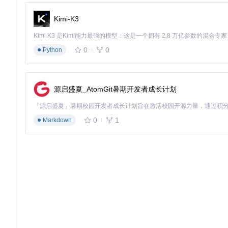
    ├── gba/

    │   └── gba_bios.bin   # GBA平台BIOS文件

Kimi-K3
    └── nds/

        ├── bios7.bin      # NDS平台BIOS文件1

0
0
Python
自定义路径配置方法
如果你需要将BIOS文件存放在非默认位置，可以通过配置文件
复制
examples/config.example.yml
为
config.yml
源启盛夏_AtomGit暑期开发者成长计划
在配置文件中找到
filesystem
部分
添加或修改
firmware_folder
配置项，指定你的自定义路径
0
1
Markdown
filesystem:
# 自定义BIOS文件存放路径
firmware_folder:
"/path/to/your/custom/firmware/direc
⚠️ 注意：确保RomM服务对自定义路径具有读取权限，特别是在
验证BIOS文件完整性的实用方法
RomM通过多重校验确保BIOS文件有效。以下是验证文件完整
使用系统工具校验文件