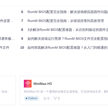
5e607dcf
6
RomM BIOS配置完全指南：解决游戏模拟器固件问
ixtures/known_bios_files.json
中找到，包含MD5、SHA1等详细校验值。
设置指南
7
RomM BIOS配置完全指南：从错误排查到高效管理
8
3步解决RomM BIOS配置难题：从识别到验证的固件
署终极指南
9
如何解决游戏运行黑屏？RomM BIOS文件完全配置指
理变得简单。按照以下步骤设置你的目录：
固件文件
10
如何彻底解决RomM BIOS配置难题？从入门到精通
、
nds
）
MiniMax-H3
Claude Code 的开源替代方案。连接任意大模型，编辑代码，运行命令，自动验证 — 全自动执行。用 Rust 构建，极致性能。 ｜ An open-source alternative to Claude Code. Connect any LLM, edit code, run commands, and verify changes — autonomously. Built in Rust for speed. Get Started
0
0
Python