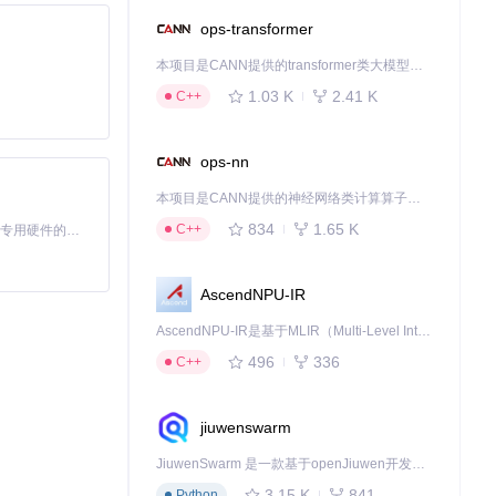
ops-transformer
本项目是CANN提供的transformer类大模型算子库，实现网络在NPU上加速计算。
1.03 K
2.41 K
C++
ops-nn
本项目是CANN提供的神经网络类计算算子库，实现网络在NPU上加速计算。
834
1.65 K
C++
基于Python的Xiaozhi AI，适用于想要完整Xiaozhi体验而无需拥有专用硬件的用户。
AscendNPU-IR
AscendNPU-IR是基于MLIR（Multi-Level Intermediate Representation）构建的，面向昇腾亲和算子编译时使用的中间表示，提供昇腾完备表达能力，通过编译优化提升昇腾AI处理器计算效率，支持通过生态框架使能昇腾AI处理器与深度调优
496
336
C++
jiuwenswarm
JiuwenSwarm 是一款基于openJiuwen开发的智能AI Agent，它能够将大语言模型的强大能力，通过你日常使用的各类通讯应用，直接延伸至你的指尖。
3.15 K
841
Python