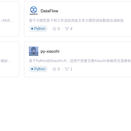
DataFlow
Kimi K3 是Kimi能力最强的模型：这是一个拥有 2.8 万亿参数的混合专家（MoE）模型，具备原生视觉理解能力，并支持 100 万 token 的上下文窗口。
基于大模型算子和工作流的高效文本大模型训练数据合成框架
0
4
Python
进行设置：
py-xiaozhi
「源启盛夏」暑期校园开发者成长计划旨在激活校园开源力量，通过积分激励、认证扶持、资源倾斜等形式，引导高校组织和开发者完成「入驻 — 建项目 — 做贡献 — 获认证 — 得资源」的完整闭环。无论你是想带领社团入驻平台的组织者，还是希望用代码贡献证明自己的开发者，都能在这里找到属于你的成长路径。
：
0
1
Python
tory"
Docker环境中需要正确配置挂载卷权限。
性的简单方法：