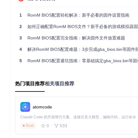
8192字节
Family Computer Disk System
disksys.rom
1
RomM BIOS配置轻松解决：新手必看的固件设置指南
💡 完整的BIOS文件清单和校验信息可在项目的
backend/models/f
2
如何正确配置RomM BIOS文件？新手必备的游戏模拟器固件
三步完成BIOS文件存放配置
3
RomM BIOS配置完全指南：解决固件文件放置难题
标准目录结构设置
4
解决RomM BIOS配置难题：3步完成gba_bios.bin等固件部
RomM采用清晰的"平台-固件"层级目录结构，让BIOS文件管
5
RomM BIOS配置避坑指南：零基础搞定gba_bios.bin等
在你的游戏库根目录下创建一个名为
firmware
的文件夹
在
firmware
文件夹内为每个平台创建对应的子目录（如
gba
将对应的BIOS文件放入相应的平台子目录中
热门项目推荐
相关项目推荐
标准目录结构示例：
library/

├── roms/                  # 你的游戏ROM文件存放目录

atomcode
│   ├── gba/

│   │   └── pokemon_fire_red.gba

│   └── nds/

0
533
Rust
│       └── new_super_mario.nds

└── firmware/              # BIOS文件存放目录
