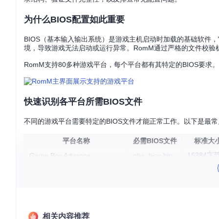
为什么BIOS配置如此重要
BIOS（基本输入输出系统）是游戏主机启动时加载的基础软件
境，导致游戏无法启动或运行异常。RomM通过严格的文件校验
RomM支持80多种游戏平台，每个平台都有其特定的BIOS要
快速识别各平台所需BIOS文件
不同的游戏平台需要特定的BIOS文件才能正常工作。以下是最常
平台名称
必需BIOS文件
标准大
16384字
Game Boy Advance
gba_bios.bin
2304字节
Game Boy Color
gbc_bios.bin
16384字
Nintendo DS
bios7.bin
4096字节
Nintendo DS
bios9.bin
419430
Nintendo 64
64DD_IPL.bin
相关内容推荐