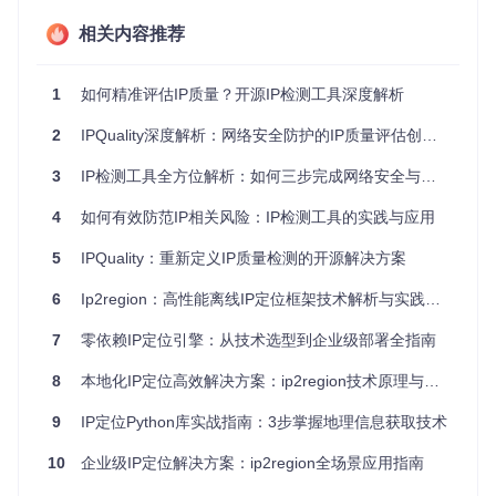
数据层
：通过特殊编码的xdb文件存储IP段与地理信息的映
射关系，支持IPv4/IPv6双协议
相关内容推荐
引擎层
：提供高效的搜索算法，实现平均<10微秒的查询响
应
1
如何精准评估IP质量？开源IP检测工具深度解析
接口层
：为12种编程语言提供统一调用接口，包括C、Jav
a、Python、Go等主流开发语言
2
IPQuality深度解析：网络安全防护的IP质量评估创新方法与企业级应用场景
这种架构设计带来三大核心价值：100%离线运行能力消除网
3
IP检测工具全方位解析：如何三步完成网络安全与服务质量评估
络依赖、十微秒级查询性能满足高并发场景、多语言支持降低
集成门槛。特别值得一提的是其创新的向量索引缓存技术——
4
如何有效防范IP相关风险：IP检测工具的实践与应用
一种预加载热点数据的内存优化技术，通过将索引信息部分加
载到内存，在保持高性能的同时显著降低内存占用。
5
IPQuality：重新定义IP质量检测的开源解决方案
构建高可用镜像：环境准备与核心配置
6
Ip2region：高性能离线IP定位框架技术解析与实践指南
容器化部署的首要任务是构建一个稳定可靠的Docker镜像。与
7
零依赖IP定位引擎：从技术选型到企业级部署全指南
传统部署方式相比，容器化方案需要特别关注基础镜像选择、
文件路径规划和环境变量配置三个关键点。
8
本地化IP定位高效解决方案：ip2region技术原理与实践指南
环境准备：选择合适的基础镜像
9
IP定位Python库实战指南：3步掌握地理信息获取技术
根据业务需求选择基础镜像，对于追求极致精简的场景，Alpin
e Linux是理想选择：
10
企业级IP定位解决方案：ip2region全场景应用指南