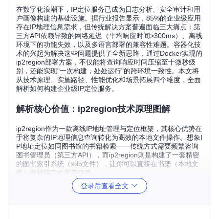
在数字化浪潮下，IP定位服务已成为日志分析、安全审计和用
户画像构建的基础设施。据行业报告显示，85%的企业级应用
存在IP地理信息需求，但传统解决方案普遍面临三大痛点：第
三方API依赖导致的网络延迟（平均响应时间>300ms）、离线
环境下的功能失效，以及多语言部署的兼容性难题。容器化技
术的兴起为解决这些问题提供了全新思路，通过Docker实现的
ip2region部署方案，不仅能将查询响应时间压缩至十微秒级
别，还能实现"一次构建，处处运行"的跨环境一致性。本文将
从技术原理、实施路径、性能优化和场景拓展四个维度，全面
解析如何构建企业级IP定位服务。
解析核心价值：ip2region技术原理图解
ip2region作为一款离线IP地址管理与定位框架，其核心优势在
于将复杂的IP地理信息查询转化为高效的本地文件操作。想象I
P地址定位如同图书馆的书籍检索——传统方式需要频繁咨询
图书管理员（第三方API），而ip2region则是构建了一套精密
的图书索引系统（xdb文件），让你可以直接在书架（本地文
件）中秒级定位所需信息。
登录后查看全文
IP定位原理对比
技术架构上，ip2region采用三层设计：