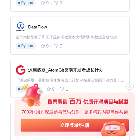
0
0
Python
version:
'3.8'
services:
ip2region:
build:
.
DataFlow
image:
ip2region:2.0
ports:
基于大模型算子和工作流的高效文本大模型训练数据合成框架
-
"8080:8080"
volumes:
0
5
Python
-
xdb_data:/app/data
environment:
-
XDB_PATH=/app/data/ip2region.xdb
-
CACHE_POLICY=vectorIndex
# 向量索引缓存模式
源启盛夏_AtomGit暑期开发者成长计划
-
LOG_LEVEL=info
deploy:
「源启盛夏」暑期校园开发者成长计划旨在激活校园开源力量，通过积分激励、认证扶持、资源倾斜等形式，引导高校组织和开发者完成「入驻 — 建项目 — 做贡献 — 获认证 — 得资源」的完整闭环。无论你是想带领社团入驻平台的组织者，还是希望用代码贡献证明自己的开发者，都能在这里找到属于你的成长路径。
resources:
0
1
Markdown
limits:
cpus:
'0.5'
memory:
256M
restart:
unless-stopped
700万+用户深度参与代码创作，更多精彩内容等你共创
py-xiaozhi
volumes:
基于Python的Xiaozhi AI，适用于想要完整Xiaozhi体验而无需拥有专用硬件的用户。
xdb_data:
# 使用命名卷而非绑定挂载，提升数据安全性
立即登录/注册
0
1
Python
⚡
性能点
：缓存策略选择直接影响性能表现，vectorIndex模式