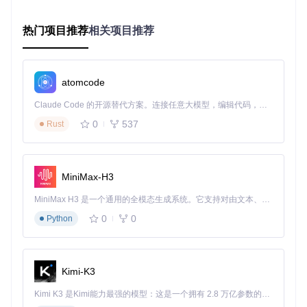
# Go语言版本示例
FROM
 golang:
1.20
热门项目推荐
相关项目推荐
WORKDIR
 /app
COPY
 . .
RUN
cd
 binding/golang && go build -o ip2region-service ma
atomcode
# 构建精简镜像
FROM
 alpine:
3.17
Claude Code 的开源替代方案。连接任意大模型，编辑代码，运行命令，自动验证 — 全自动执行。用 Rust 构建，极致性能。 ｜ An open-source alternative to Claude Code. Connect any LLM, edit code, run commands, and verify changes — autonomously. Built in Rust for speed. Get Started
WORKDIR
 /app
COPY
 --from=builder /app/binding/golang/ip2region-service
0
537
Rust
COPY
 data/ip2region.xdb /app/data/
# 设置时区，避免日志时间混乱
RUN
 apk add --no-cache tzdata && 
ln
 -sf /usr/share/zonein
EXPOSE
8080
MiniMax-H3
MiniMax H3 是一个通用的全模态生成系统。它支持对由文本、图像、视频和音频组成的多模态上下文进行统一理解，并能生成分辨率高达 2K、时长可达 15 秒的带原生立体声音频的视频。得益于面向任务泛化的系统设计，H3 在预训练阶段就已具备广泛的多模态上下文理解与生成能力，能够出色地执行复杂的多模态指令。
🔍
检查点
：确保基础镜像版本与应用依赖匹配，生产环境建议
使用具体版本号而非latest标签，避免镜像更新导致的兼容性
0
0
Python
问题。
核心配置：docker-compose编排策略
Kimi-K3
创建docker-compose.yml实现服务编排，重点配置数据持久
化和资源限制：
Kimi K3 是Kimi能力最强的模型：这是一个拥有 2.8 万亿参数的混合专家（MoE）模型，具备原生视觉理解能力，并支持 100 万 token 的上下文窗口。