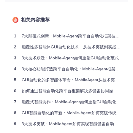
规划代理负责将用户指令分解为可执行的子任务序列，决策代
理基于当前界面状态选择最优操作，反射代理则通过对比操作
前后的界面变化评估执行效果，形成闭环学习机制。这种架构
相关内容推荐
设计使MobileAgent能够处理多步骤、跨应用的复杂任务，如
社交媒体内容管理、电商购物流程自动化等场景。
1
7大颠覆式创新：Mobile-Agent跨平台自动化框架技术解密
图：MobileAgent系统架构展示了管理器、操作器、反射器等
2
颠覆性多智能体GUI自动化技术：从技术突破到实战落地的全栈解决方案
核心组件的协作关系，体现了多代理协作的移动自动化技术原
理
3
3大技术跃迁：Mobile-Agent如何重塑GUI自动化范式
核心技术创新点
4
3大核心功能打造跨平台自动化：Mobile-Agent框架技术解析与实践指南
GUI-Owl多模态大模型
作为MobileAgent的感知核心，实现了
界面元素的精准识别与理解。该模型将GUI感知、groundin
5
GUI自动化的多智能体革命：MobileAgent从技术突破到实战落地
g、推理、规划和动作执行统一在单一策略网络中，突破了传
统计算机视觉方法在界面理解上的局限。
6
如何通过智能自动化跨平台框架解决多设备协同操作难题？——Mobile-Agent技术深度解析
技术术语解析：GUI Grounding
GUI Grounding指将自然
7
颠覆式智能协作：Mobile-Agent如何重塑GUI自动化效率
语言指令与图形用户界面(GUI)中的具体元素建立关联的过
程，是实现界面自动化操作的关键技术。MobileAgent通过
8
GUI智能自动化的革新：Mobile-Agent如何突破传统界面操作瓶颈
多模态模型实现了指令到界面元素的精准映射，解决了不
同应用、不同分辨率下的界面适配难题。
9
3大技术突破：MobileAgent如何实现智能设备自动化全流程操作
动态任务分解与进度管理
机制使MobileAgent能够处理模糊或