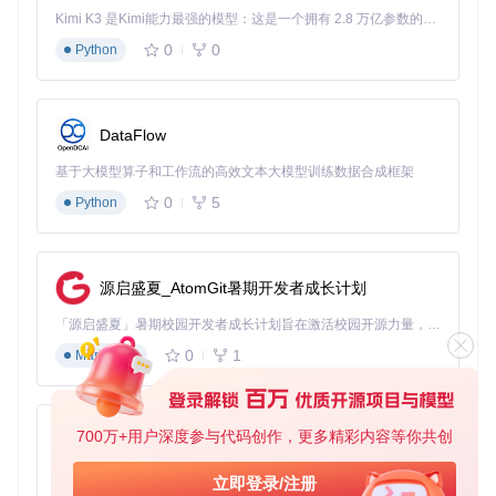
连接设备并验证ADB连接：
Kimi K3 是Kimi能力最强的模型：这是一个拥有 2.8 万亿参数的混合专家（MoE）模型，具备原生视觉理解能力，并支持 100 万 token 的上下文窗口。
0
0
Python
安装ADB键盘输入法并设置为默认输入法
运行自动化任务
以Mobile-Agent-v3为例，执行以下命令启动自动化任务：
DataFlow
基于大模型算子和工作流的高效文本大模型训练数据合成框架
cd
 Mobile-Agent-v3/mobile_v3

0
5
Python
python run_mobileagentv3.py \

    --adb_path 
"/path/to/adb"
 \

    --api_key 
"your_api_key"
 \

    --instruction 
"请打开天气应用并记录今天的温度"
源启盛夏_AtomGit暑期开发者成长计划
常见问题解决
「源启盛夏」暑期校园开发者成长计划旨在激活校园开源力量，通过积分激励、认证扶持、资源倾斜等形式，引导高校组织和开发者完成「入驻 — 建项目 — 做贡献 — 获认证 — 得资源」的完整闭环。无论你是想带领社团入驻平台的组织者，还是希望用代码贡献证明自己的开发者，都能在这里找到属于你的成长路径。
设备连接问题
：确保ADB路径正确，设备已开启USB调试并授
权电脑访问。可尝试重启ADB服务：
0
1
Markdown
700万+用户深度参与代码创作，更多精彩内容等你共创
py-xiaozhi
依赖冲突
：建议使用虚拟环境隔离项目依赖：
基于Python的Xiaozhi AI，适用于想要完整Xiaozhi体验而无需拥有专用硬件的用户。
立即登录/注册