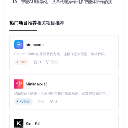
10
智能GUI自动化：从单代理操作到多智能体协作的技术革命
复杂的用户指令。系统会自动将任务分解为子步骤，并通过内
存单元记录执行状态，确保任务中断后可恢复执行。
异常处理与自进化能力
通过Action Reflector组件实现，能够识
别弹窗、广告等干扰因素，并通过长期记忆模块积累处理经
热门项目推荐
相关项目推荐
验，持续优化操作策略。
零基础部署指南：从环境搭建到任务运行
atomcode
环境准备与依赖安装
Claude Code 的开源替代方案。连接任意大模型，编辑代码，运行命令，自动验证 — 全自动执行。用 Rust 构建，极致性能。 ｜ An open-source alternative to Claude Code. Connect any LLM, edit code, run commands, and verify changes — autonomously. Built in Rust for speed. Get Started
克隆项目仓库并进入工作目录：
0
538
Rust
git 
clone
cd
安装核心依赖：
MiniMax-H3
MiniMax H3 是一个通用的全模态生成系统。它支持对由文本、图像、视频和音频组成的多模态上下文进行统一理解，并能生成分辨率高达 2K、时长可达 15 秒的带原生立体声音频的视频。得益于面向任务泛化的系统设计，H3 在预训练阶段就已具备广泛的多模态上下文理解与生成能力，能够出色地执行复杂的多模态指令。
对于Mobile-Agent-v3版本，还需安装特定模型依赖：
0
0
Python
ADB环境配置
下载并安装Android Debug Bridge(ADB)工具
Kimi-K3
在Android设备上开启开发者选项和USB调试模式