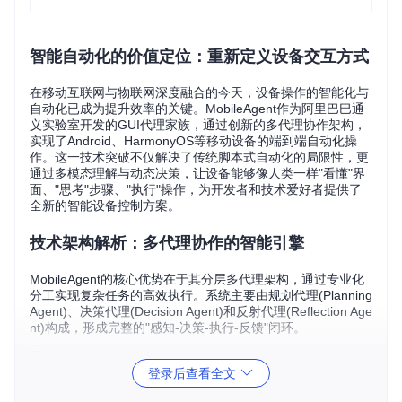
智能自动化的价值定位：重新定义设备交互方式
在移动互联网与物联网深度融合的今天，设备操作的智能化与
自动化已成为提升效率的关键。MobileAgent作为阿里巴巴通
义实验室开发的GUI代理家族，通过创新的多代理协作架构，
实现了Android、HarmonyOS等移动设备的端到端自动化操
作。这一技术突破不仅解决了传统脚本式自动化的局限性，更
通过多模态理解与动态决策，让设备能够像人类一样"看懂"界
面、"思考"步骤、"执行"操作，为开发者和技术爱好者提供了
全新的智能设备控制方案。
技术架构解析：多代理协作的智能引擎
MobileAgent的核心优势在于其分层多代理架构，通过专业化
分工实现复杂任务的高效执行。系统主要由规划代理(Planning
Agent)、决策代理(Decision Agent)和反射代理(Reflection Age
nt)构成，形成完整的"感知-决策-执行-反馈"闭环。
登录后查看全文
图：MobileAgent多代理协作架构展示了规划、决策与反射三
个核心阶段的协作流程，体现了移动自动化系统的认知能力