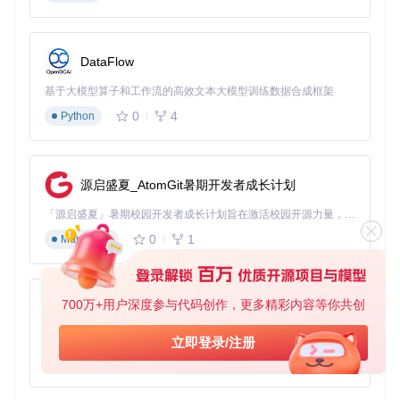
总而言之，Jsonpp是一个强大而实用的JSON工具，无论你是
开发者、系统管理员还是数据分析者，都将从中受益。不妨将
其添加到你的工具箱，让JSON处理变得更为得心应手！
DataFlow
基于大模型算子和工作流的高效文本大模型训练数据合成框架
0
4
Python
源启盛夏_AtomGit暑期开发者成长计划
「源启盛夏」暑期校园开发者成长计划旨在激活校园开源力量，通过积分激励、认证扶持、资源倾斜等形式，引导高校组织和开发者完成「入驻 — 建项目 — 做贡献 — 获认证 — 得资源」的完整闭环。无论你是想带领社团入驻平台的组织者，还是希望用代码贡献证明自己的开发者，都能在这里找到属于你的成长路径。
0
1
Markdown
700万+用户深度参与代码创作，更多精彩内容等你共创
py-xiaozhi
基于Python的Xiaozhi AI，适用于想要完整Xiaozhi体验而无需拥有专用硬件的用户。
立即登录/注册
0
1
Python