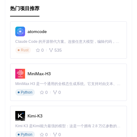
s.github.com/jsonpp/
。
热门项目推荐
3、项目及技术应用场景
API开发与调试
：当你频繁地调用返回JSON数据的API，并
atomcode
需要快速查看并理解响应内容时，Jsonpp能极大地提升工
作效率。
Claude Code 的开源替代方案。连接任意大模型，编辑代码，运行命令，自动验证 — 全自动执行。用 Rust 构建，极致性能。 ｜ An open-source alternative to Claude Code. Connect any LLM, edit code, run commands, and verify changes — autonomously. Built in Rust for speed. Get Started
日志分析
：如果你的工作中涉及到大量JSON格式的日志文
0
535
件，Jsonpp可以帮助你快速整理并解读这些信息。
Rust
数据迁移
：在数据迁移过程中，Jsonpp可用来检查和验证
导入或导出的JSON数据结构是否正确。
MiniMax-H3
4、项目特点
MiniMax H3 是一个通用的全模态生成系统。它支持对由文本、图像、视频和音频组成的多模态上下文进行统一理解，并能生成分辨率高达 2K、时长可达 15 秒的带原生立体声音频的视频。得益于面向任务泛化的系统设计，H3 在预训练阶段就已具备广泛的多模态上下文理解与生成能力，能够出色地执行复杂的多模态指令。
高效性
：由于采用Go语言编写，Jsonpp具备高效的处理速
0
0
Python
度，即使面对大体积的JSON文件也能轻松应对。
灵活性
：用户可以调整缩进字符，以适应不同的代码风格要
求。
便捷性
：通过管道操作与其他命令结合，实现快速的数据格
Kimi-K3
式化处理。
兼容已格式化数据
：
-s
参数允许用户格式化原本已经格式化
Kimi K3 是Kimi能力最强的模型：这是一个拥有 2.8 万亿参数的混合专家（MoE）模型，具备原生视觉理解能力，并支持 100 万 token 的上下文窗口。
的JSON数据，避免了不必要的重排。
0
0
Python