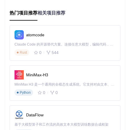
效率倍增：itch.io桌面应用进阶使用技巧
热门项目推荐
相关项目推荐
游戏库智能管理
自定义分类系统
：通过右键菜单为游戏添加标签，创建个
性化分类
多设备同步
：在"设置-账户"中启用云同步，实现多设备游
atomcode
戏库状态同步
批量操作
：按住Ctrl键（Windows/Linux）或Cmd键（mac
Claude Code 的开源替代方案。连接任意大模型，编辑代码，运行命令，自动验证 — 全自动执行。用 Rust 构建，极致性能。 ｜ An open-source alternative to Claude Code. Connect any LLM, edit code, run commands, and verify changes — autonomously. Built in Rust for speed. Get Started
OS）选择多个游戏，进行批量更新或卸载
下载管理高级功能
0
544
Rust
带宽控制
：在设置中配置下载速度限制，避免影响其他网络
活动
下载优先级
：拖拽调整下载队列顺序，确保优先获取心仪游
MiniMax-H3
戏
断点续传
：支持网络中断后自动恢复下载，无需从头开始
MiniMax H3 是一个通用的全模态生成系统。它支持对由文本、图像、视频和音频组成的多模态上下文进行统一理解，并能生成分辨率高达 2K、时长可达 15 秒的带原生立体声音频的视频。得益于面向任务泛化的系统设计，H3 在预训练阶段就已具备广泛的多模态上下文理解与生成能力，能够出色地执行复杂的多模态指令。
0
0
Python
💡 提示：利用"收藏"功能标记关注的游戏，应用会优先推送这
些游戏的更新通知。
DataFlow
避坑指南：常见问题与解决方案
基于大模型算子和工作流的高效文本大模型训练数据合成框架
安装失败处理