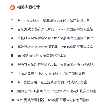
执行安装
：运行安装文件并遵循向导指示完成基础配置
首次启动
：等待应用初始化完成后，使用itch.io账号登录
相关内容推荐
开发者编译方案
对于希望体验最新特性的技术爱好者，可通过源码编译安装：
1
itch.io桌面应用：独立游戏玩家的一站式管理工具
# 克隆项目仓库
2
告别游戏管理碎片化时代：itch.io桌面应用如何重塑独立游戏体验
git 
clone
 https://gitcode.com/gh_mirrors/it/itch

3
重构独立游戏管理体验：itch.io桌面应用如何革新中国玩家的游戏库生态
# 进入项目目录
cd
 itch

4
高效玩转独立游戏管理工具：itch.io桌面应用全攻略
# 安装依赖
5
itch桌面端：独立游戏管理新体验
npm install

6
解决独立游戏管理难题：itch.io桌面应用的一站式解决方案
# 启动开发模式
7
【亲测免费】 itch.io 桌面应用安装与使用教程
8
itch 桌面应用：独立游戏管理的一站式解决方案
💡 提示：编译安装前确保已安装Node.js 14+和npm 6+环境，
9
如何使用itch桌面应用：完整游戏管理与安装实用指南
Windows用户可能需要额外安装Python和Visual Studio构建工
具。
10
独立游戏管理利器：itch桌面应用全方位使用指南