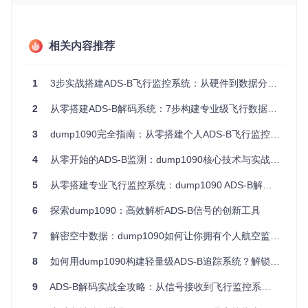
方案类
硬件成
接收距离
适合场景
型
本
入门方
50-150k
个人兴趣、教学演示
$30-50
相关内容推荐
案
m
进阶方
小型机场监控、科研
$200-5
150-300k
案
00
m
项目
1
3步实战搭建ADS-B飞行监控系统：从硬件到数据分析全流程指南
专业方
航空数据分析、企业
2
从零搭建ADS-B解码系统：7步构建专业级飞行数据监控平台
$1000+
300km+
案
应用
3
dump1090完全指南：从零搭建个人ADS-B飞行监控系统
二、硬件如何选型？—— 设备组合与连接指南
4
从零开始的ADS-B监测：dump1090核心技术与实战指南
2.1 核心组件清单
5
从零搭建专业飞行监控系统：dump1090 ADS-B解码实战秘籍
SDR接收器
：RTL-SDR（推荐RTL2832U芯片）
天线
：1090MHz专用ADS-B天线（增益≥5dBi）
6
探索dump1090：高效解析ADS-B信号的创新工具
连接线
：50Ω同轴电缆（RG-58或RG-316）
部署平台
：树莓派4B/PC（最低配置：1GHz CPU，1GB R
7
解密空中数据：dump1090如何让你拥有个人航空监测站
AM）
2.2 设备连接示意图
8
如何用dump1090构建轻量级ADS-B追踪系统？解锁4大核心监测能力
（理想情况下此处应包含设备连接示意图，实际项目中可使用
9
ADS-B解码实战全攻略：从信号接收到飞行监控系统搭建指南
以下替代说明）