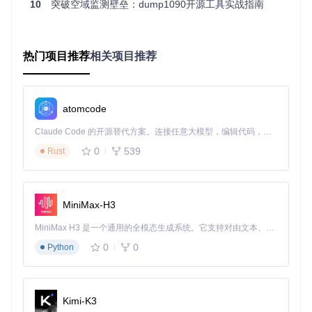
设备连接顺序
：
10
突破空域监测壁垒：dump1090开源工具实战指南
将天线通过同轴电缆连接到RTL-SDR设备
通过USB线将RTL-SDR连接到树莓派/PC
热门项目推荐
相关项目推荐
确保天线放置在开阔位置，远离金属障碍物
2.3 痛点解决：信号接收优化
天线位置
：安装在屋顶或阳台，垂直极化放置
线缆选择
：使用低损耗同轴电缆，长度控制在5米内
atomcode
抗干扰措施
：远离WiFi路由器、微波炉等干扰源
Claude Code 的开源替代方案。连接任意大模型，编辑代码，运行命令，自动验证 — 全自动执行。用 Rust 构建，极致性能。 ｜ An open-source alternative to Claude Code. Connect any LLM, edit code, run commands, and verify changes — autonomously. Built in Rust for speed. Get Started
三、环境如何配置？—— 从系统准备到编译安
0
539
Rust
装
3.1 系统环境准备
MiniMax-H3
# 更新系统包（适用于Debian/Ubuntu系统）
sudo
 apt update && 
sudo
 apt upgrade -y

MiniMax H3 是一个通用的全模态生成系统。它支持对由文本、图像、视频和音频组成的多模态上下文进行统一理解，并能生成分辨率高达 2K、时长可达 15 秒的带原生立体声音频的视频。得益于面向任务泛化的系统设计，H3 在预训练阶段就已具备广泛的多模态上下文理解与生成能力，能够出色地执行复杂的多模态指令。
# 安装依赖包
0
0
Python
sudo
3.2 获取源代码
# 克隆项目仓库
Kimi-K3
git 
clone
 https://gitcode.com/gh_mirrors/dump/dump1090
