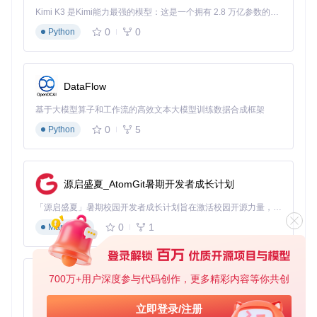
Kimi K3 是Kimi能力最强的模型：这是一个拥有 2.8 万亿参数的混合专家（MoE）模型，具备原生视觉理解能力，并支持 100 万 token 的上下文窗口。
# 进入项目目录
0
0
Python
cd
3.3 编译与安装
# 编译项目（默认配置）
DataFlow
make

基于大模型算子和工作流的高效文本大模型训练数据合成框架
# 优化编译（启用CPU特性检测）
make HAVE_CPUFEATURES=
yes
0
5
Python
# 安装到系统路径
sudo
源启盛夏_AtomGit暑期开发者成长计划
3.4 痛点解决：编译错误排查
错误类
可能原因
解决方案
「源启盛夏」暑期校园开发者成长计划旨在激活校园开源力量，通过积分激励、认证扶持、资源倾斜等形式，引导高校组织和开发者完成「入驻 — 建项目 — 做贡献 — 获认证 — 得资源」的完整闭环。无论你是想带领社团入驻平台的组织者，还是希望用代码贡献证明自己的开发者，都能在这里找到属于你的成长路径。
型
0
1
Markdown
未安装RTL-SD
缺少librt
sudo apt install librtlsdr-de
R开发库
v
lsdr
编译警
GCC版本不兼
使用GCC 8+或添加-Wno-e
700万+用户深度参与代码创作，更多精彩内容等你共创
告过多
容
rror参数
py-xiaozhi
内存不
树莓派配置过
增加交换分区或使用make -
基于Python的Xiaozhi AI，适用于想要完整Xiaozhi体验而无需拥有专用硬件的用户。
立即登录/注册
足
低
j1单线程编译