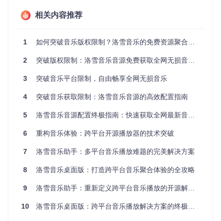
件，建议选择社区活跃度高、更新频繁的音源包。接着在洛雪
音乐客户端中找到"音源管理"入口，通过"导入"功能选择下载
相关内容推荐
好的文件。导入完成后，系统会自动进行格式验证，通过验证
的音源将显示在可用列表中。
1
如何突破音乐版权限制？洛雪音乐的免费资源聚合使用指南
高效配置技巧
为提升配置效率，建议采用"核心+备用"的音源组合策略。选择
2
突破版权限制：洛雪音乐音源免费获取全网无损音乐完整指南
1-2个稳定性高的主力音源作为日常使用，同时配置2-3个不同
类型的备用音源。这种组合方式可以有效降低单一音源失效带
3
突破音乐平台限制，自由畅享全网无损音乐
来的影响，确保音乐获取的连续性。
4
突破音乐获取限制：洛雪音乐音源的高效配置指南
适用场景分析：不同用户群体的最优方案
5
洛雪音乐音源配置终极指南：快速获取全网最新音乐资源
音质优先型用户
6
重构音乐体验：跨平台开源播放器的技术突破
对于追求无损音质的用户，推荐配置"念心音源"和"聚合API"组
合，这两个音源均支持多平台FLAC格式，能满足高品质音乐
7
洛雪音乐助手：多平台音乐播放难题的完美解决方案
需求。测试数据显示，这两款音源在KW和WY平台的FLAC资
源获取成功率超过95%。
8
洛雪音乐桌面版：打造跨平台音乐聚合体验的全攻略
资源全面型用户
9
洛雪音乐助手：重新定义跨平台音乐播放的开源解决方案
如果需要覆盖更多音乐平台，建议选择"统一音乐源"配合"长青
10
洛雪音乐桌面版：跨平台音乐播放解决方案的终极指南
SVIP音源"的组合。前者支持多平台320K音质，后者则在特定
平台提供FLAC资源，两者结合可实现较全面的资源覆盖。