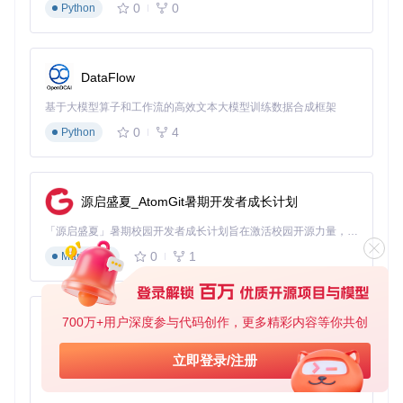
（如高清音质、稀有资源）排在后面，形成层次化的搜索体
0
0
Python
系。
定期维护机制
音乐平台接口经常变化，建议建立每月维护习惯：①检查音源
DataFlow
更新 ②测试各音源有效性 ③清理失效或重复的音源 ④备份当
前有效配置。这种维护机制能确保长期稳定的使用体验。
基于大模型算子和工作流的高效文本大模型训练数据合成框架
0
4
Python
通过本文介绍的方法，即使是新手用户也能快速掌握洛雪音乐
的音源配置技巧。记住，最佳配置方案不是一成不变的，需要
根据个人需求和平台变化不断优化调整。希望这篇指南能帮助
你突破音乐资源限制，打造属于自己的个性化音乐库。
源启盛夏_AtomGit暑期开发者成长计划
「源启盛夏」暑期校园开发者成长计划旨在激活校园开源力量，通过积分激励、认证扶持、资源倾斜等形式，引导高校组织和开发者完成「入驻 — 建项目 — 做贡献 — 获认证 — 得资源」的完整闭环。无论你是想带领社团入驻平台的组织者，还是希望用代码贡献证明自己的开发者，都能在这里找到属于你的成长路径。
lxmusic-
下载源代码
0
1
Markdown
lxmusic(洛雪音乐)全网最新最全音源
项目地址：
https://gitcode.com/gh_mirrors/lx/lxmusic-
700万+用户深度参与代码创作，更多精彩内容等你共创
py-xiaozhi
基于Python的Xiaozhi AI，适用于想要完整Xiaozhi体验而无需拥有专用硬件的用户。
立即登录/注册
0
1
Python