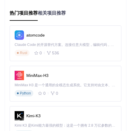
热门项目推荐
相关项目推荐
图：不同音源在各大音乐平台的支持情况对比，帮助用户选择
最适合自己的配置方案
低配置设备用户
atomcode
针对性能有限的设备，推荐使用"HUIBQ音源"，虽然仅支持32
Claude Code 的开源替代方案。连接任意大模型，编辑代码，运行命令，自动验证 — 全自动执行。用 Rust 构建，极致性能。 ｜ An open-source alternative to Claude Code. Connect any LLM, edit code, run commands, and verify changes — autonomously. Built in Rust for speed. Get Started
0K音质，但资源获取速度快，对设备性能要求低，适合在老旧
0
536
电脑或移动设备上使用。
Rust
常见问题解决：可折叠式问答列表
MiniMax-H3
Q: 导入音源后无法搜索到歌曲怎么办？
Q: 播放音乐时出现卡顿或加载缓慢如何解决？
MiniMax H3 是一个通用的全模态生成系统。它支持对由文本、图像、视频和音频组成的多模态上下文进行统一理解，并能生成分辨率高达 2K、时长可达 15 秒的带原生立体声音频的视频。得益于面向任务泛化的系统设计，H3 在预训练阶段就已具备广泛的多模态上下文理解与生成能力，能够出色地执行复杂的多模态指令。
Q: 如何获取最新的音源配置文件？
0
0
Python
进阶使用策略：打造个性化音乐体验
音源优先级设置
Kimi-K3
洛雪音乐支持调整音源优先级，通过拖拽音源列表可以改变搜
索顺序。建议将稳定性高的音源排在前面，特殊功能的音源
Kimi K3 是Kimi能力最强的模型：这是一个拥有 2.8 万亿参数的混合专家（MoE）模型，具备原生视觉理解能力，并支持 100 万 token 的上下文窗口。