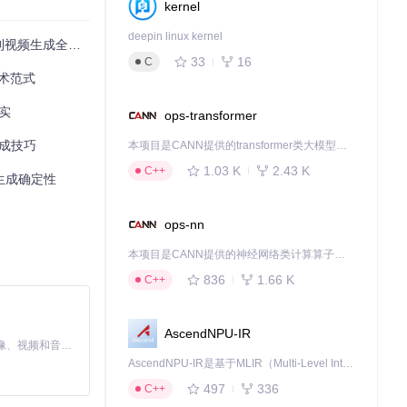
kernel
deepin linux kernel
到视频生成全流程
33
16
C
技术范式
实
ops-transformer
生成技巧
本项目是CANN提供的transformer类大模型算子库，实现网络在NPU上加速计算。
1.03 K
2.43 K
C++
频生成确定性
ops-nn
本项目是CANN提供的神经网络类计算算子库，实现网络在NPU上加速计算。
836
1.66 K
C++
AscendNPU-IR
MiniMax H3 是一个通用的全模态生成系统。它支持对由文本、图像、视频和音频组成的多模态上下文进行统一理解，并能生成分辨率高达 2K、时长可达 15 秒的带原生立体声音频的视频。得益于面向任务泛化的系统设计，H3 在预训练阶段就已具备广泛的多模态上下文理解与生成能力，能够出色地执行复杂的多模态指令。
AscendNPU-IR是基于MLIR（Multi-Level Intermediate Representation）构建的，面向昇腾亲和算子编译时使用的中间表示，提供昇腾完备表达能力，通过编译优化提升昇腾AI处理器计算效率，支持通过生态框架使能昇腾AI处理器与深度调优
497
336
C++