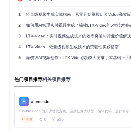
图像扩展视频场景
分辨率：保持与原图一致（需为32倍数）
1
轻量级视频生成实战指南：从零开始掌握LTX Video高效
帧数：33帧（约1.3秒）
采样步数：15-20步
2
如何用AI实现实时视频生成？揭秘LTX-Video的5大技术突
CFG值：3-5（降低文本权重保留原图特征）
关键参数：image_guidance_scale=1.2
3
LTX-Video：实时视频生成技术的效率突破与行业价值解
风格迁移场景
4
LTX Video：轻量级视频生成技术的突破性实践指南
分辨率：源视频分辨率（最高720x1280）
5
颠覆级AI视频创作：LTX-Video实现3大突破，零基础上
帧数：与源视频一致
采样步数：10-15步（快速风格转换）
CFG值：2-4（减少文本干预）
关键参数：sigma_shift=0.5（风格强度控制）
热门项目推荐
相关项目推荐
1.3 模型部署的技术准备
成功部署LTX Video需要完成三个关键环节的配置：
atomcode
环境配置清单
基础环境：Python 3.10.5+, CUDA 12.2, PyTorch 2.1.2+
核心依赖：diffusers 0.24.0, transformers 4.31.0, accelerate 
0
535
Rust
可视化平台：ComfyUI v0.1.1+（推荐）或Stable Diffusion We