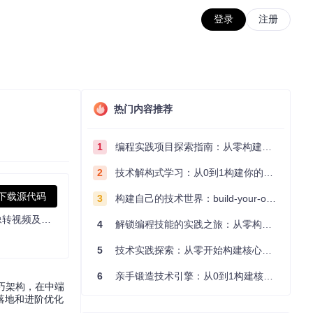
登录
注册
热门内容推荐
1
编程实践项目探索指南：从零构建技术能力体系
2
技术解构式学习：从0到1构建你的编程知识体系
下载源代码
3
构建自己的技术世界：build-your-own-x项目的实践探索指南
首个DiT架构视频生成模型，可实时生成30 FPS、1216×704分辨率视频，速度超播放速度。提供多版本模型平衡速度与质量，支持图像转视频及多条件生成。
4
解锁编程技能的实践之旅：从零构建你的技术世界
5
技术实践探索：从零开始构建核心系统的实践指南
6
亲手锻造技术引擎：从0到1构建核心系统的实践指南
精巧架构，在中端
落地和进阶优化