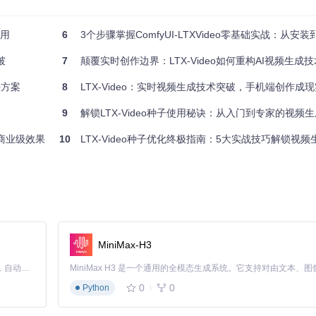
应用
6
3个步骤掌握ComfyUI-LTXVideo零基础实战：从安装
破
7
颠覆实时创作边界：LTX-Video如何重构AI视频生成
决方案
8
LTX-Video：实时视频生成技术突破，手机端创作成现
9
解锁LTX-Video种子使用秘诀：从入门到专家的视频
手商业级效果
10
LTX-Video种子优化终极指南：5大实战技巧解锁视
MiniMax-H3
Claude Code 的开源替代方案。连接任意大模型，编辑代码，运行命令，自动验证 — 全自动执行。用 Rust 构建，极致性能。 ｜ An open-source alternative to Claude Code. Connect any LLM, edit code, run commands, and verify changes — autonomously. Built in Rust for speed. Get Started
0.21.0
0
0
Python
bUI