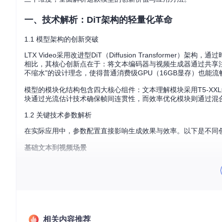
一、技术解析：DiT架构的轻量化革命
1.1 模型架构的创新突破
LTX Video采用改进型DiT（Diffusion Transfo
相比，其核心创新点在于：将文本编码器与视频生成器通过共享注
不缩水"的设计理念，使得普通消费级GPU（16GB显存）也能
模型的模块化结构包含四大核心组件：文本理解模块采用T5-XX
块通过光流估计技术确保帧间连贯性，而效率优化模块则通过混
1.2 关键技术参数解析
在实际应用中，参数配置直接影响生成效果与效率。以下是不同
基础文本到视频场景
分辨率：768x512（16:9标准画幅）
帧数：65帧（约2.6秒@24FPS）
采样步数：20步（Euler算法）
CFG值：5-7（文本相关性控制）
推荐硬件：NVIDIA RTX 3090/4080（16GB+显存）
相关内容推荐