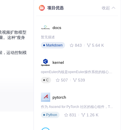
项目优选
收起
docs
与传统视频扩散模型
量。这种"瘦身
暂无描述
843
5.64 K
Markdown
频帧，运动控制模
kernel
openEuler内核是openEuler操作系统的核心，既是系统性能与稳定性的基石，也是连接处理器、设备与服务的桥梁。
507
539
C
pytorch
作为 Ascend for PyTorch 社区的核心组件，TorchNPU 是昇腾专为 PyTorch 打造的深度学习适配插件，使 PyTorch 框架能够直接调用昇腾 NPU，为开发者提供昇腾 AI 处理器的超强算力。
831
1.26 K
Python