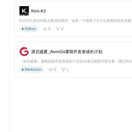
任务执行：自然语言驱动的自动化操作
Kimi-K3
适用场景
：GitHub项目issue监控、定期报告生成、网页数据
操作要点
：
0
0
Python
在"Local Computer Operator"界面输入任务指令
系统自动分析指令并生成操作计划
实时展示执行过程并生成结果报告
效果对比
：人工监控GitH
源启盛夏_AtomGit暑期开发者成长计划
预设管理：团队协作的配置共享方案
0
1
Markdown
适用场景
：团队统一操作规范、复杂任务模板化
操作要点
：
在VLM设置界面点击"Import Preset Config"
选择本地YAML配置文件或输入远程配置URL
导入后自动应用预设参数
效果对比
：团队配置同步传统方式需
四、30天进阶路径：从入门到精通