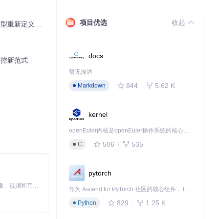
项目优选
收起
新定义桌面效率
docs
操控新范式
暂无描述
844
5.62 K
Markdown
kernel
openEuler内核是openEuler操作系统的核心，既是系统性能与稳定性的基石，也是连接处理器、设备与服务的桥梁。
506
535
C
pytorch
MiniMax H3 是一个通用的全模态生成系统。它支持对由文本、图像、视频和音频组成的多模态上下文进行统一理解，并能生成分辨率高达 2K、时长可达 15 秒的带原生立体声音频的视频。得益于面向任务泛化的系统设计，H3 在预训练阶段就已具备广泛的多模态上下文理解与生成能力，能够出色地执行复杂的多模态指令。
作为 Ascend for PyTorch 社区的核心组件，TorchNPU 是昇腾专为 PyTorch 打造的深度学习适配插件，使 PyTorch 框架能够直接调用昇腾 NPU，为开发者提供昇腾 AI 处理器的超强算力。
829
1.25 K
Python