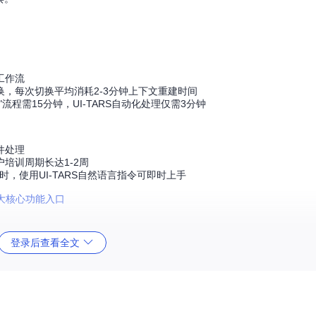
工作流
，每次切换平均消耗2-3分钟上下文重建时间
程需15分钟，UI-TARS自动化处理仅需3分钟
件处理
培训周期长达1-2周
小时，使用UI-TARS自然语言指令可即时上手
登录后查看全文
：通过屏幕实时捕获模块获取界面元素，经目标检测算法识别可交互组件
义化"转换，将像素级屏幕信息转化为可理解的界面实体关系，使AI能够像