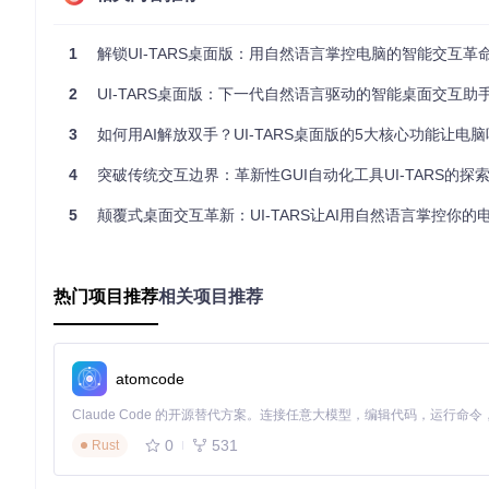
双重操作引擎设计
本地计算机引擎
：通过系统API实现窗口管理、鼠标键盘模拟、文件系
1
解锁UI-TARS桌面版：用自然语言掌控电脑的智能交互革
浏览器自动化引擎
：基于Chrome DevTools协议构建，可
2
UI-TARS桌面版：下一代自然语言驱动的智能桌面交互助
三、实践指南：从安装配置到任务执行的全流程
3
如何用AI解放双手？UI-TARS桌面版的5大核心功能让电
极速部署：3步完成智能助手安装
4
突破传统交互边界：革新性GUI自动化工具UI-TARS的探
适用场景
：首次使用UI-TARS的个人用户
操作要点
5
颠覆式桌面交互革新：UI-TARS让AI用自然语言掌控你的
：
克隆仓库：
git clone https://gitcode.com/GitHub_T
安装依赖：
cd UI-TARS-desktop && npm install
热门项目推荐
相关项目推荐
启动应用：
npm run dev
效果对比
：传统软件平均安装配置时
模型配置：火山引擎API快速接入
适用场景
：国内用户的本地化部署需求
操作要点
：
atomcode
在火山引擎控制台创建API Key（如图所示）
复制API Key至UI-TARS的VLM设置界面
0
531
Rust
选择"Doubao-1.5-UI-TAR"模型并保存配置
效果对比
：手动