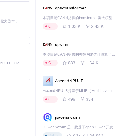
ops-transformer
本项目是CANN提供的transformer类大模型算子库，实现网络在NPU上加速计算。
Toonflow 是一款 AI 短剧漫剧工具，能够利用 AI 技术将小说自动转化为剧本，并结合 AI 生成的图片和视频，实现高效的短剧创作。借助 Toonflow，可以轻松完成从文字到影像的全流程，让短剧制作变得更加智能与便捷。
1.03 K
2.43 K
C++
ops-nn
本项目是CANN提供的神经网络类计算算子库，实现网络在NPU上加速计算。
833
1.64 K
C++
免费、本地、开源的 24/7 全天候 Cowork 应用，以及适用于 Gemini CLI、Claude Code、Codex、OpenCode、Qwen Code、Goose CLI、Auggie 等的 OpenClaw | 🌟 喜欢就点star吧
AscendNPU-IR
AscendNPU-IR是基于MLIR（Multi-Level Intermediate Representation）构建的，面向昇腾亲和算子编译时使用的中间表示，提供昇腾完备表达能力，通过编译优化提升昇腾AI处理器计算效率，支持通过生态框架使能昇腾AI处理器与深度调优
496
334
C++
jiuwenswarm
JiuwenSwarm 是一款基于openJiuwen开发的智能AI Agent，它能够将大语言模型的强大能力，通过你日常使用的各类通讯应用，直接延伸至你的指尖。
3.14 K
842
Python