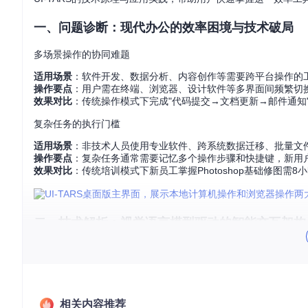
一、问题诊断：现代办公的效率困境与技术破局
多场景操作的协同难题
适用场景
：软件开发、数据分析、内容创作等需要跨平台操作的
操作要点
：用户需在终端、浏览器、设计软件等多界面间频繁切换
效果对比
：传统操作模式下完成"代码提交→文档更新→邮件通知"流
复杂任务的执行门槛
适用场景
：非技术人员使用专业软件、跨系统数据迁移、批量文
操作要点
：复杂任务通常需要记忆多个操作步骤和快捷键，新用户
效果对比
：传统培训模式下新员工掌握Photoshop基础修图需8
二、技术解析：视觉语言模型驱动的智能交互架构
VLM技术原理简析
UI-TARS采用
多模态融合架构
，将视觉感知与语言理解深度结合
解析用户指令并生成操作序列。核心技术突破在于实现了"视觉语
懂"界面并执行操作。
相关内容推荐