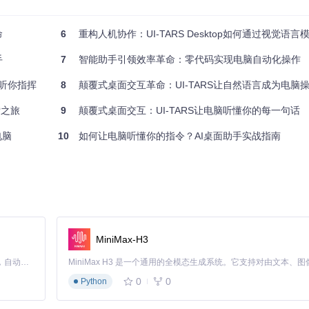
统操作，支持Windows/macOS双平台
命
6
重构人机协作：UI-TARS Desktop如何通过视觉语言模型重
控制页面导航、表单填写、数据提取等网页操作
手
7
智能助手引领效率革命：零代码实现电脑自动化操作
脑听你指挥
8
颠覆式桌面交互革命：UI-TARS让自然语言成为电脑
索之旅
9
颠覆式桌面交互：UI-TARS让电脑听懂你的每一句话
电脑
10
如何让电脑听懂你的指令？AI桌面助手实战指南
rending/ui/UI-TARS-desktop
间30分钟，UI-TARS标准化部署仅需5分钟
MiniMax-H3
Claude Code 的开源替代方案。连接任意大模型，编辑代码，运行命令，自动验证 — 全自动执行。用 Rust 构建，极致性能。 ｜ An open-source alternative to Claude Code. Connect any LLM, edit code, run commands, and verify changes — autonomously. Built in Rust for speed. Get Started
0
0
Python
配置模型参数需10分钟，使用预设模板可一键完成