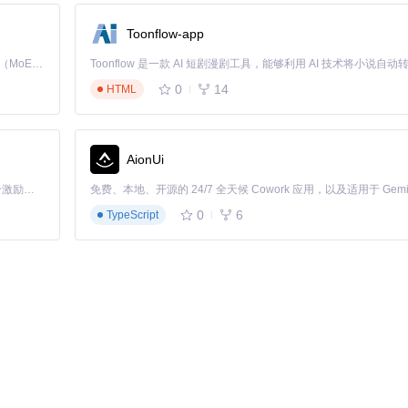
Toonflow-app
采集等重复性任务
Kimi K3 是Kimi能力最强的模型：这是一个拥有 2.8 万亿参数的混合专家（MoE）模型，具备原生视觉理解能力，并支持 100 万 token 的上下文窗口。
0
14
HTML
ub issue需每小时检查一次，UI-TARS可实时响应新issue并自动生成报告
AionUi
「源启盛夏」暑期校园开发者成长计划旨在激活校园开源力量，通过积分激励、认证扶持、资源倾斜等形式，引导高校组织和开发者完成「入驻 — 建项目 — 做贡献 — 获认证 — 得资源」的完整闭环。无论你是想带领社团入驻平台的组织者，还是希望用代码贡献证明自己的开发者，都能在这里找到属于你的成长路径。
0
6
TypeScript
1小时/人，使用预设导入功能可实现全员1分钟同步