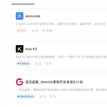
# 在配置文件末尾添加
eval
"
$(starship init bash)
"
# 根据你的shell替换bash为zs
atomcode
重启终端或执行
source ~/.bashrc
使配置生效。
0
536
Rust
第二步：应用预设主题
Starship提供了多种精心设计的主题，只需一个命令即可应用
Kimi-K3
终端定制东京夜景主题效果
0
0
Python
这个主题采用深蓝与紫色渐变作为基调，搭配青色的路径显示和
第三步：基础个性化调整
源启盛夏_AtomGit暑期开发者成长计划
打开配置文件
~/.config/starship.toml
，进行简单调整：
0
1
# 调整提示符符号
Markdown
[character]
success_symbol
 = 
"➜ "
# 成功时显示的符号