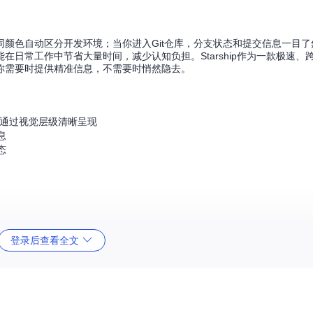
颜色自动区分开发环境；当你进入Git仓库，分支状态和提交信息一目了
日常工作中节省大量时间，减少认知负担。Starship作为一款极速、
你需要时提供精准信息，不需要时悄然隐去。
）通过视觉层级清晰呈现
息
态
登录后查看全文
hrc或~/.fishrc）：