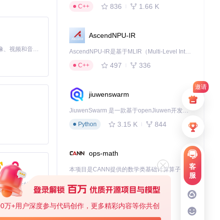
836
1.66 K
C++
AscendNPU-IR
MiniMax H3 是一个通用的全模态生成系统。它支持对由文本、图像、视频和音频组成的多模态上下文进行统一理解，并能生成分辨率高达 2K、时长可达 15 秒的带原生立体声音频的视频。得益于面向任务泛化的系统设计，H3 在预训练阶段就已具备广泛的多模态上下文理解与生成能力，能够出色地执行复杂的多模态指令。
AscendNPU-IR是基于MLIR（Multi-Level Intermediate Representation）构建的，面向昇腾亲和算子编译时使用的中间表示，提供昇腾完备表达能力，通过编译优化提升昇腾AI处理器计算效率，支持通过生态框架使能昇腾AI处理器与深度调优
497
336
C++
部疲劳：
邀请
jiuwenswarm
JiuwenSwarm 是一款基于openJiuwen开发的智能AI Agent，它能够将大语言模型的强大能力，通过你日常使用的各类通讯应用，直接延伸至你的指尖。
3.15 K
844
Python
作。
ops-math
客
本项目是CANN提供的数学类基础计算算子库，实现网络在NPU上加速计算。
服
1.24 K
1.36 K
C++
基于Python的Xiaozhi AI，适用于想要完整Xiaozhi体验而无需拥有专用硬件的用户。
00万+用户深度参与代码创作，更多精彩内容等你共创
deveco-code