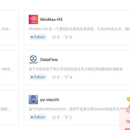
h/fish等
MiniMax-H3
Claude Code 的开源替代方案。连接任意大模型，编辑代码，运行命令，自动验证 — 全自动执行。用 Rust 构建，极致性能。 ｜ An open-source alternative to Claude Code. Connect any LLM, edit code, run commands, and verify changes — autonomously. Built in Rust for speed. Get Started
0
0
Python
。对于深夜编码场景，推荐使用"东京夜景"主题，其深蓝色调能有效减少眼
DataFlow
Kimi K3 是Kimi能力最强的模型：这是一个拥有 2.8 万亿参数的混合专家（MoE）模型，具备原生视觉理解能力，并支持 100 万 token 的上下文窗口。
基于大模型算子和工作流的高效文本大模型训练数据合成框架
0
4
Python
粉色的状态指示，在深色背景下既美观又不刺眼，非常适合长时间夜间工
py-xiaozhi
「源启盛夏」暑期校园开发者成长计划旨在激活校园开源力量，通过积分激励、认证扶持、资源倾斜等形式，引导高校组织和开发者完成「入驻 — 建项目 — 做贡献 — 获认证 — 得资源」的完整闭环。无论你是想带领社团入驻平台的组织者，还是希望用代码贡献证明自己的开发者，都能在这里找到属于你的成长路径。
0
1
Python
7