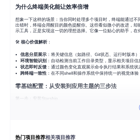
为什么终端美化能让效率倍增
想象一下这样的场景：当你同时处理多个项目时，终端能通过不同
出错时，终端会用醒目的颜色提醒你。这些看似微小的改进，却能在
示工具，正是实现这一切的理想选择。它像一位贴心的助手，在
🛠️
核心价值解析
：
信息分层展示
：将关键信息（如路径、Git状态、运行时版本
环境智能识别
：自动检测当前工作目录类型，显示相关项目信
状态即时反馈
：通过颜色变化直观展示命令执行结果和系统状
跨终端一致性
：在不同shell和操作系统中保持统一的视觉体验
零基础配置：从安装到应用主题的三步法
第一步：安装Starship
首先确保你的系统已安装curl，然后执行以下命令：
根据提示将初始化代码添加到你的shell配置文件（如~/.bashrc、~/.zs
热门项目推荐
相关项目推荐