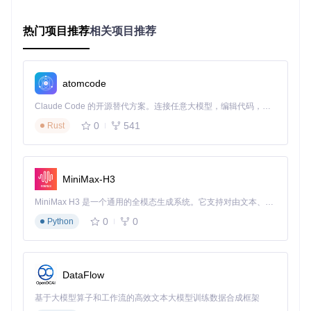
挑战
：2小时的Python数据分析教程，如何在20分钟内掌握核
热门项目推荐
相关项目推荐
心方法？
解决方案
：
通过BiliTools导入视频链接
atomcode
启用"深度解析"模式，重点标记代码示例和方法论
Claude Code 的开源替代方案。连接任意大模型，编辑代码，运行命令，自动验证 — 全自动执行。用 Rust 构建，极致性能。 ｜ An open-source alternative to Claude Code. Connect any LLM, edit code, run commands, and verify changes — autonomously. Built in Rust for speed. Get Started
利用AI生成的知识图谱快速梳理逻辑结构
通过时间戳索引直接定位关键技术点进行针对性学习
0
541
Rust
效果
：某高校计算机专业学生使用该方法后，技术教程学习效
率提升300%，知识留存率提高40%。
MiniMax-H3
内容创作场景：竞品分析与灵感获取
MiniMax H3 是一个通用的全模态生成系统。它支持对由文本、图像、视频和音频组成的多模态上下文进行统一理解，并能生成分辨率高达 2K、时长可达 15 秒的带原生立体声音频的视频。得益于面向任务泛化的系统设计，H3 在预训练阶段就已具备广泛的多模态上下文理解与生成能力，能够出色地执行复杂的多模态指令。
挑战
：快速了解同类UP主的视频结构和内容亮点。
0
0
Python
解决方案
：
批量导入5-10个竞品视频
启用"对比分析"功能，自动识别共同话题和差异化表达
DataFlow
提取高频关键词和热门片段，分析用户偏好
基于AI生成的内容框架优化自有视频结构
基于大模型算子和工作流的高效文本大模型训练数据合成框架