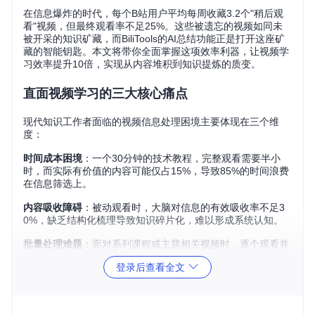
在信息爆炸的时代，每个B站用户平均每周收藏3.2个"稍后观
看"视频，但最终观看率不足25%。这些被遗忘的视频如同未
被开采的知识矿藏，而BiliTools的AI总结功能正是打开这座矿
藏的智能钥匙。本文将带你全面掌握这项效率利器，让视频学
习效率提升10倍，实现从内容堆积到知识提炼的质变。
直面视频学习的三大核心痛点
现代知识工作者面临的视频信息处理困境主要体现在三个维
度：
时间成本困境
：一个30分钟的技术教程，完整观看需要半小
时，而实际有价值的内容可能仅占15%，导致85%的时间浪费
在信息筛选上。
内容吸收障碍
：被动观看时，大脑对信息的有效吸收率不足3
0%，缺乏结构化梳理导致知识碎片化，难以形成系统认知。
批量处理难题
：面对系列课程或主题相关视频时，逐个观看并
整理笔记的传统方式，使得知识体系构建效率低下。
登录后查看全文
BiliTools的AI总结功能通过深度神经网络技术，从根本上解决
了这些痛点，实现了视频内容的智能解构与重构。