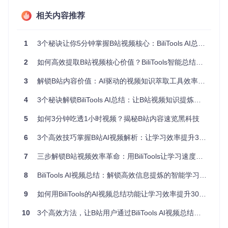
核心价值解析：AI如何重塑视频学习体验
相关内容推荐
BiliTools的AI总结功能并非简单的文本提取工具，而是基于深
度学习的语义理解系统。它通过WBI签名认证机制与B站API安
1
3个秘诀让你5分钟掌握B站视频核心：BiliTools AI总结终极指南
全交互，将视频的aid和cid参数传递至智能分析引擎，经过多
维度解析后生成结构化知识摘要。
2
如何高效提取B站视频核心价值？BiliTools智能总结功能全解析
BiliTools视频分析界面，展示了番剧视频的AI解析结果与下载
3
解锁B站内容价值：AI驱动的视频知识萃取工具效率跃迁指南
选项
4
3个秘诀解锁BiliTools AI总结：让B站视频知识提炼与内容结构化更高效
这项技术带来的核心价值体现在三个方面：
5
如何3分钟吃透1小时视频？揭秘B站内容速览黑科技
精准提取
：AI能够识别视频中的关键概念、核心观点和重要案
例，剔除冗余信息，保留知识精华。
6
3个高效技巧掌握B站AI视频解析：让学习效率提升300%
结构重组
：将线性呈现的视频内容转化为层次分明的知识框
7
三步解锁B站视频效率革命：用BiliTools让学习速度提升300%的秘密武器
架，包括主要章节、关键时间节点和逻辑关系。
8
BiliTools AI视频总结：解锁高效信息提炼的智能学习工具新体验
智能索引
：为重要知识点添加精确时间戳，支持一键跳转视频
对应位置，实现精准复习。
9
如何用BiliTools的AI视频总结功能让学习效率提升300%？解锁高效知识吸收新方法
场景化解决方案：四大应用场景深度解析
10
3个高效方法，让B站用户通过BiliTools AI视频总结实现知识高效吸收
高效学习场景：技术教程快速掌握