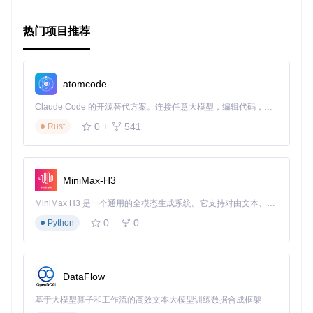
团队
的
#searchlight_
频道，或者直接在
GitHub
上提交问
题。
热门项目推荐
让我们一起探索监控的新边界，让AppsCode Searchlight成为
你运维中的得力助手！
atomcode
Claude Code 的开源替代方案。连接任意大模型，编辑代码，运行命令，自动验证 — 全自动执行。用 Rust 构建，极致性能。 ｜ An open-source alternative to Claude Code. Connect any LLM, edit code, run commands, and verify changes — autonomously. Built in Rust for speed. Get Started
0
541
Rust
MiniMax-H3
MiniMax H3 是一个通用的全模态生成系统。它支持对由文本、图像、视频和音频组成的多模态上下文进行统一理解，并能生成分辨率高达 2K、时长可达 15 秒的带原生立体声音频的视频。得益于面向任务泛化的系统设计，H3 在预训练阶段就已具备广泛的多模态上下文理解与生成能力，能够出色地执行复杂的多模态指令。
0
0
Python
DataFlow
基于大模型算子和工作流的高效文本大模型训练数据合成框架