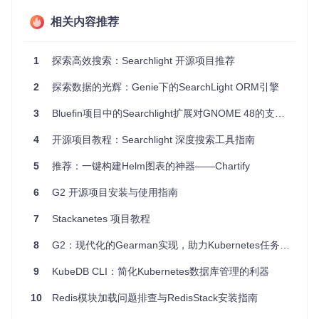
状况。
配合现有的Prometheus等监控系统，增强监控的全面性，
相关内容推荐
避免因系统故障导致的监控空白。
对于需要多渠道通知（例如短信或聊天应用）的大型生产环
1
探索高效搜索：Searchlight 开源项目推荐
境。
2
探索数据的光辉：Genie下的SearchLight ORM引擎
项目特点
3
Bluefin项目中的Searchlight扩展对GNOME 48的支持分析
Searchlight的亮点在于：
4
开源项目教程：Searchlight 深度搜索工具指南
自定义化检查
: 提供了一系列专门针对Kubernetes的检查命
令，可根据特定需求定制监控策略。
5
推荐：一键构建Helm图表的神器——Chartify
灵活的通知机制
: 能够通过邮件、短信和聊天应用发送警
报，确保快速响应。
6
G2 开源项目安装与使用指南
跨平台兼容
: 兼容多种Kubernetes版本，轻松应对各种集群
环境。
7
Stackanetes 项目教程
开放源代码社区
: 有活跃的开发团队和社区支持，持续更新
8
G2：现代化的Gearman实现，助力Kubernetes任务调度
并改进产品。
为了开始使用Searchlight，你可以参考其
官方安装指南
，如果
9
KubeDB CLI：简化Kubernetes数据库管理的利器
你想深入了解，可以从
用户指南
开始学习。
10
Redis模块加载问题排查与RedisStack安装指南
如果你有任何疑问或希望参与贡献，请加入
AppsCode Slack