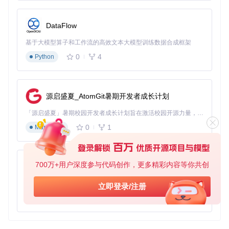
DataFlow
基于大模型算子和工作流的高效文本大模型训练数据合成框架
0
4
Python
源启盛夏_AtomGit暑期开发者成长计划
「源启盛夏」暑期校园开发者成长计划旨在激活校园开源力量，通过积分激励、认证扶持、资源倾斜等形式，引导高校组织和开发者完成「入驻 — 建项目 — 做贡献 — 获认证 — 得资源」的完整闭环。无论你是想带领社团入驻平台的组织者，还是希望用代码贡献证明自己的开发者，都能在这里找到属于你的成长路径。
0
1
Markdown
700万+用户深度参与代码创作，更多精彩内容等你共创
py-xiaozhi
基于Python的Xiaozhi AI，适用于想要完整Xiaozhi体验而无需拥有专用硬件的用户。
立即登录/注册
0
1
Python