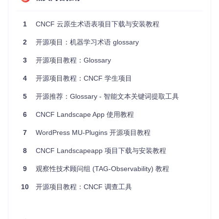
教育培训
：作为云原生技术的教学资源，帮助学生和新手快
速掌握基础概念。
1
CNCF 云原生术语表项目下载与安装教程
技术文档
：在编写技术文档时，引用准确的术语定义，提高
文档的专业性和可读性。
2
开源项目：机器学习术语 glossary
社区交流
：在云原生社区中，统一术语使用，减少沟通障
碍。
3
开源项目教程：Glossary
最佳实践
定期更新
：随着云原生技术的发展，定期更新术语表，保持
4
开源项目教程：CNCF 学生项目
内容的时效性和准确性。
社区贡献
：鼓励社区成员参与术语表的维护和更新，集思广
5
开源推荐：Glossary - 智能文本关键词提取工具
益，提高项目的质量。
6
CNCF Landscape App 使用教程
典型生态项目
7
WordPress MU-Plugins 开源项目教程
CNCF Glossary 作为云原生生态系统的一部分，与其他重要
8
CNCF Landscapeapp 项目下载与安装教程
的 CNCF 项目紧密相关：
9
Kubernetes
观察性技术顾问组 (TAG-Observability) 教程
：作为云原生技术的核心，Kubernetes 的术语
和概念在 Glossary 中占有重要地位。
10
开源项目教程：CNCF 调查工具
Prometheus
：作为监控领域的领军项目，Prometheus 的
相关术语也是 Glossary 的重要组成部分。
Envoy
：作为服务网格的关键组件，Envoy 的术语和概念在
Glossary 中同样不可或缺。