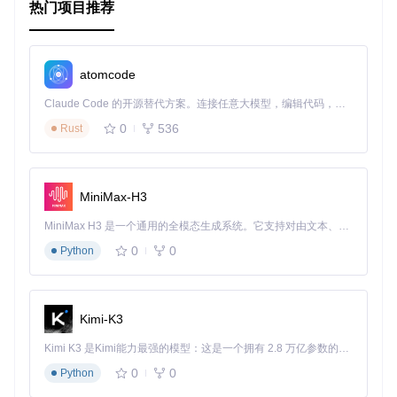
热门项目推荐
通过这些生态项目的结合，CNCF Glossary 为云原生技术的
学习和应用提供了全面的支持。
atomcode
Claude Code 的开源替代方案。连接任意大模型，编辑代码，运行命令，自动验证 — 全自动执行。用 Rust 构建，极致性能。 ｜ An open-source alternative to Claude Code. Connect any LLM, edit code, run commands, and verify changes — autonomously. Built in Rust for speed. Get Started
0
536
Rust
MiniMax-H3
MiniMax H3 是一个通用的全模态生成系统。它支持对由文本、图像、视频和音频组成的多模态上下文进行统一理解，并能生成分辨率高达 2K、时长可达 15 秒的带原生立体声音频的视频。得益于面向任务泛化的系统设计，H3 在预训练阶段就已具备广泛的多模态上下文理解与生成能力，能够出色地执行复杂的多模态指令。
0
0
Python
Kimi-K3
Kimi K3 是Kimi能力最强的模型：这是一个拥有 2.8 万亿参数的混合专家（MoE）模型，具备原生视觉理解能力，并支持 100 万 token 的上下文窗口。
0
0
Python