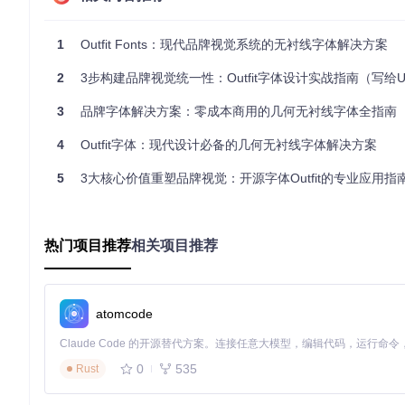
网页开发中的高级集成策略
优化网页字体加载体验的实现代码：
1
Outfit Fonts：现代品牌视觉系统的无衬线字体解决方案
/* 现代浏览器WOFF2字体声明 */
2
3步构建品牌视觉统一性：Outfit字体设计实战指南（写给UI与品牌设计师的
@font-face
 {

font-family
: 
'Outfit'
;

3
品牌字体解决方案：零成本商用的几何无衬线字体全指南
src
: 
url
(
'fonts/webfonts/Outfit-Regular.woff2'
) 
forma
font-weight
: 
400
;

4
Outfit字体：现代设计必备的几何无衬线字体解决方案
font-style
: normal;

font-display
: swap; 
/* 优化FOIT问题 */
5
3大核心价值重塑品牌视觉：开源字体Outfit的专业应用指
}

/* 多字重整合声明 */
@font-face
 {

热门项目推荐
相关项目推荐
font-family
: 
'Outfit'
;

src
: 
url
(
'fonts/webfonts/Outfit-Bold.woff2'
) 
format
(
'
font-weight
: 
700
;

font-style
: normal;

atomcode
font-display
: swap;

}

/* 响应式字体大小配置 */
0
535
Rust
:root
 {

--font-size-base
: 
16px
;
