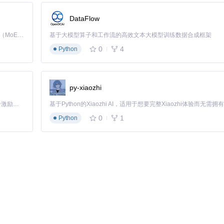
DataFlow
Kimi K3 是Kimi能力最强的模型：这是一个拥有 2.8 万亿参数的混合专家（MoE）模型，具备原生视觉理解能力，并支持 100 万 token 的上下文窗口。
基于大模型算子和工作流的高效文本大模型训练数据合成框架
0
4
Python
py-xiaozhi
「源启盛夏」暑期校园开发者成长计划旨在激活校园开源力量，通过积分激励、认证扶持、资源倾斜等形式，引导高校组织和开发者完成「入驻 — 建项目 — 做贡献 — 获认证 — 得资源」的完整闭环。无论你是想带领社团入驻平台的组织者，还是希望用代码贡献证明自己的开发者，都能在这里找到属于你的成长路径。
0
1
Python
结构
（如"o"和"e"）增强了视觉柔和度，
圆角终端处理
使文字在小尺寸下
utfit特别适合需要建立现代感和专业性的品牌项目。
中的多场景适应性
读性
出度与舒适度