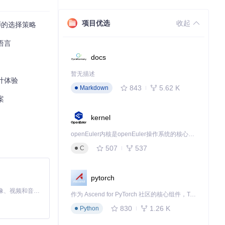
项目优选
收起
师的选择策略
语言
docs
暂无描述
计体验
843
5.62 K
Markdown
案
kernel
openEuler内核是openEuler操作系统的核心，既是系统性能与稳定性的基石，也是连接处理器、设备与服务的桥梁。
507
537
C
pytorch
MiniMax H3 是一个通用的全模态生成系统。它支持对由文本、图像、视频和音频组成的多模态上下文进行统一理解，并能生成分辨率高达 2K、时长可达 15 秒的带原生立体声音频的视频。得益于面向任务泛化的系统设计，H3 在预训练阶段就已具备广泛的多模态上下文理解与生成能力，能够出色地执行复杂的多模态指令。
作为 Ascend for PyTorch 社区的核心组件，TorchNPU 是昇腾专为 PyTorch 打造的深度学习适配插件，使 PyTorch 框架能够直接调用昇腾 NPU，为开发者提供昇腾 AI 处理器的超强算力。
830
1.26 K
Python