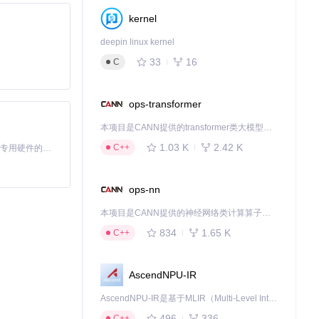
kernel
deepin linux kernel
33
16
C
ops-transformer
本项目是CANN提供的transformer类大模型算子库，实现网络在NPU上加速计算。
1.03 K
2.42 K
C++
基于Python的Xiaozhi AI，适用于想要完整Xiaozhi体验而无需拥有专用硬件的用户。
仍保持清晰可读
ops-nn
本项目是CANN提供的神经网络类计算算子库，实现网络在NPU上加速计算。
834
1.65 K
C++
AscendNPU-IR
AscendNPU-IR是基于MLIR（Multi-Level Intermediate Representation）构建的，面向昇腾亲和算子编译时使用的中间表示，提供昇腾完备表达能力，通过编译优化提升昇腾AI处理器计算效率，支持通过生态框架使能昇腾AI处理器与深度调优
496
336
C++