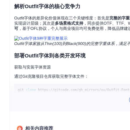
解析Outfit字体的核心竞争力
Outfit字体的差异化价值体现在三个关键维度：首先是
完整的字重
实现设计层级；其次是
多场景格式支持
，同步提供OTF、TTF
可
，基于OFL协议，个人与商业项目均可免费使用，降低品牌建
Outfit字体家族从Thin(100)到Black(900)的完整字重体系
部署Outfit字体到各类开发环境
获取与安装字体资源
通过Git克隆项目仓库获取完整字体文件：
git 
clone
根据目标平台选择合适的安装方式：
桌面环境
：直接安装OTF或TTF格式文件，适用于设计软件和
网页项目
：使用WOFF2格式实现最佳加载性能
移动应用
：集成TTF格式确保跨平台一致性
相关内容推荐