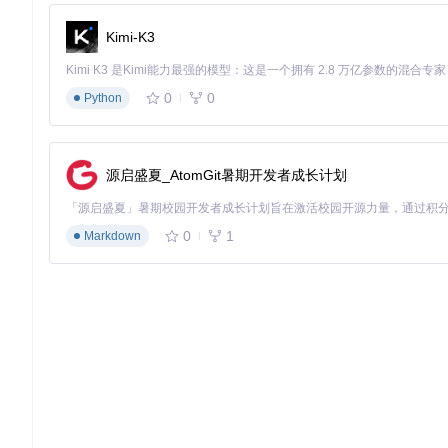
--line-height-base
: 
1.5
;

}

Kimi-K3
@media
 (
max-width
: 
768px
) {

:root
 {

0
0
Python
--font-size-base
: 
15px
;

--line-height-base
: 
1.6
;

  }

源启盛夏_AtomGit暑期开发者成长计划
掌握字体设计特性与应用技巧
0
1
Markdown
Outfit字体的几何设计特性为界面设计带来独特优势：其
圆形字母
性，
一致的视觉比例
确保不同字重间的和谐过渡。这些设计细节使O
Outfit字体在不同字重和样式下的视觉表现，展示其在品牌设计
设计场景的字重选择策略
品牌标题
：使用SemiBold(600)或Bold(700)字重建立视觉焦点
正文内容
：Regular(400)字重配合1.5-1.6倍行高确保最佳可
辅助文字
：Light(300)或ExtraLight(200)字重减少视觉干扰
强调元素
：Medium(500)字重用于按钮和交互组件，平衡突