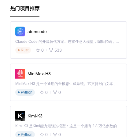
项目特点
热门项目推荐
直接跳转到文档页
：相比其他模板，Docsy Jekyll Theme
的设计更加专注，首页直接显示文档列表，让读者能够迅
atomcode
速获取信息。
Claude Code 的开源替代方案。连接任意大模型，编辑代码，运行命令，自动验证 — 全自动执行。用 Rust 构建，极致性能。 ｜ An open-source alternative to Claude Code. Connect any LLM, edit code, run commands, and verify changes — autonomously. Built in Rust for speed. Get Started
定制化配置
：通过
_config.yml
文件，你可以轻松调整
网站配置，包括站点信息、菜单、颜色等。
0
533
Rust
高效的内容管理
：使用 YAML 文件控制页面结构和导航，
便于维护和扩展。
MiniMax-H3
Docker 支持
：无论是开发阶段的实时预览，还是生产环
境的稳定运行，Docker 都能提供一致的运行体验。
MiniMax H3 是一个通用的全模态生成系统。它支持对由文本、图像、视频和音频组成的多模态上下文进行统一理解，并能生成分辨率高达 2K、时长可达 15 秒的带原生立体声音频的视频。得益于面向任务泛化的系统设计，H3 在预训练阶段就已具备广泛的多模态上下文理解与生成能力，能够出色地执行复杂的多模态指令。
0
0
Python
兼容GitHub Pages
：可以直接在GitHub上部署，节省服
务器资源，易于版本管理和协作。
总的来说，Docsy Jekyll Theme以其简洁的设计、强大的功能
Kimi-K3
和便捷的操作，为技术文档的创建和展示提供了理想的选择。
立即试试看，让你的文档工作变得更有效率，也让读者在阅读
Kimi K3 是Kimi能力最强的模型：这是一个拥有 2.8 万亿参数的混合专家（MoE）模型，具备原生视觉理解能力，并支持 100 万 token 的上下文窗口。
中享受更好的体验。
0
0
Python