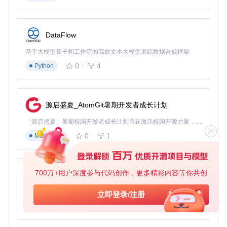
DataFlow
基于大模型算子和工作流的高效文本大模型训练数据合成框架
0
4
Python
源启盛夏_AtomGit暑期开发者成长计划
「源启盛夏」暑期校园开发者成长计划旨在激活校园开源力量，通过积分激励、认证扶持、资源倾斜等形式，引导高校组织和开发者完成「入驻 — 建项目 — 做贡献 — 获认证 — 得资源」的完整闭环。无论你是想带领社团入驻平台的组织者，还是希望用代码贡献证明自己的开发者，都能在这里找到属于你的成长路径。
0
1
Markdown
700万+用户深度参与代码创作，更多精彩内容等你共创
py-xiaozhi
基于Python的Xiaozhi AI，适用于想要完整Xiaozhi体验而无需拥有专用硬件的用户。
立即登录/注册
0
1
Python