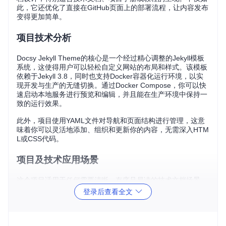
此，它还优化了直接在GitHub页面上的部署流程，让内容发布
变得更加简单。
项目技术分析
Docsy Jekyll Theme的核心是一个经过精心调整的Jekyll模板
系统，这使得用户可以轻松自定义网站的布局和样式。该模板
依赖于Jekyll 3.8，同时也支持Docker容器化运行环境，以实
现开发与生产的无缝切换。通过Docker Compose，你可以快
速启动本地服务进行预览和编辑，并且能在生产环境中保持一
致的运行效果。
此外，项目使用YAML文件对导航和页面结构进行管理，这意
味着你可以灵活地添加、组织和更新你的内容，无需深入HTM
L或CSS代码。
项目及技术应用场景
这个项目适用于任何需要清晰、有序且易读的技术文档场景。
无论你是开源软件项目想要提供详细的开发者指南，还是企业
登录后查看全文
内部需要构建一套结构化的知识库，Docsy Jekyll Theme都能
满足需求。尤其适合那些期望文档网站拥有专业外观和用户体
验的团队。