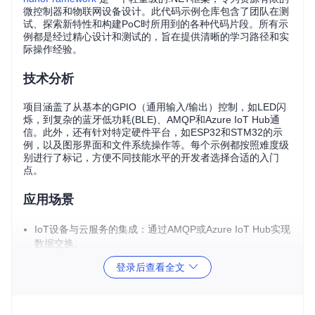
微控制器和物联网设备设计。此代码示例仓库包含了团队在测
试、探索新特性和构建PoC时所用到的各种代码片段。所有示
例都是经过精心设计和测试的，旨在提供清晰的学习路径和实
际操作经验。
技术分析
项目涵盖了从基本的GPIO（通用输入/输出）控制，如LED闪
烁，到复杂的蓝牙低功耗(BLE)、AMQP和Azure IoT Hub通
信。此外，还有针对特定硬件平台，如ESP32和STM32的示
例，以及图形界面和文件系统操作等。每个示例都按照难度级
别进行了标记，方便不同技能水平的开发者选择合适的入门
点。
应用场景
IoT设备与云服务的集成：通过AMQP或Azure IoT Hub实现
数据交换。
传感器和执行器控制：使用I2C、SPI、GPIO等接口与各种
登录后查看全文
硬件设备通信。
蓝牙应用：创建BLE客户端和服务端，包括广告和通知功
能。
硬件交互：针对特定MCU的特性，如ESP32的RMT模块或