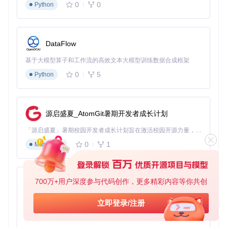
0
0
Python
DataFlow
基于大模型算子和工作流的高效文本大模型训练数据合成框架
0
5
Python
源启盛夏_AtomGit暑期开发者成长计划
「源启盛夏」暑期校园开发者成长计划旨在激活校园开源力量，通过积分激励、认证扶持、资源倾斜等形式，引导高校组织和开发者完成「入驻 — 建项目 — 做贡献 — 获认证 — 得资源」的完整闭环。无论你是想带领社团入驻平台的组织者，还是希望用代码贡献证明自己的开发者，都能在这里找到属于你的成长路径。
0
1
Markdown
700万+用户深度参与代码创作，更多精彩内容等你共创
py-xiaozhi
基于Python的Xiaozhi AI，适用于想要完整Xiaozhi体验而无需拥有专用硬件的用户。
立即登录/注册
0
1
Python