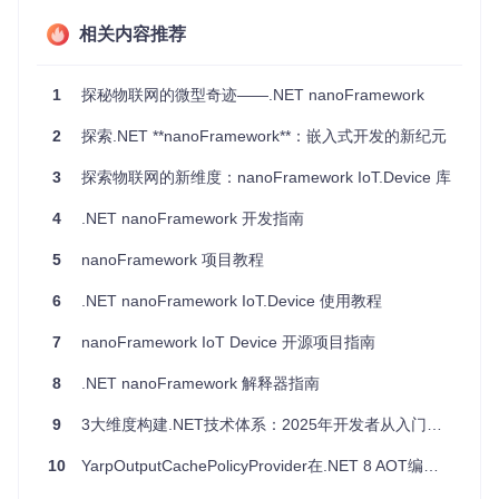
STM32的RTC。
相关内容推荐
图形显示：用于显示屏驱动和游戏开发的图形库。
网络编程：HTTP请求、WebSocket服务器和客户端以及TL
S安全连接。
1
探秘物联网的微型奇迹——.NET nanoFramework
项目特点
2
探索.NET **nanoFramework**：嵌入式开发的新纪元
3
探索物联网的新维度：nanoFramework IoT.Device 库
全面性
：涵盖多种物联网技术，满足不同的应用场景需
求。
4
.NET nanoFramework 开发指南
易用性
：示例代码结构清晰，易于理解和修改，适合新手
和专家。
5
nanoFramework 项目教程
灵活性
：适用于各种硬件平台，适应性强。
标记等级
：每个示例都配有难度等级，便于按需选择。
6
.NET nanoFramework IoT.Device 使用教程
持续更新
：随着nanoFramework框架的发展，示例库将持
续更新并添加新的示例。
7
nanoFramework IoT Device 开源项目指南
如果你想要在物联网领域大展拳脚或者已经在寻找完美的起
8
.NET nanoFramework 解释器指南
点，不要错过这个宝贵的资源库。立即加入nanoFramework
社区，开启你的物联网之旅吧！
9
3大维度构建.NET技术体系：2025年开发者从入门到架构师的进阶指南
10
YarpOutputCachePolicyProvider在.NET 8 AOT编译中的问题解析
[
![GitHub Star
](
https://img.shields.io/github/stars/nanof
[
![Discord Chat
](
https://img.shields.io/badge/chat-on%20d