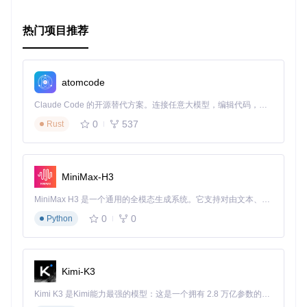
了解更多信息，请访问：
热门项目推荐
GitHub主页：
https://github.com/nanoframework/Home
社区聊天室：
https://discord.gg/gCyBu8T
atomcode
Claude Code 的开源替代方案。连接任意大模型，编辑代码，运行命令，自动验证 — 全自动执行。用 Rust 构建，极致性能。 ｜ An open-source alternative to Claude Code. Connect any LLM, edit code, run commands, and verify changes — autonomously. Built in Rust for speed. Get Started
0
537
Rust
MiniMax-H3
MiniMax H3 是一个通用的全模态生成系统。它支持对由文本、图像、视频和音频组成的多模态上下文进行统一理解，并能生成分辨率高达 2K、时长可达 15 秒的带原生立体声音频的视频。得益于面向任务泛化的系统设计，H3 在预训练阶段就已具备广泛的多模态上下文理解与生成能力，能够出色地执行复杂的多模态指令。
0
0
Python
Kimi-K3
Kimi K3 是Kimi能力最强的模型：这是一个拥有 2.8 万亿参数的混合专家（MoE）模型，具备原生视觉理解能力，并支持 100 万 token 的上下文窗口。